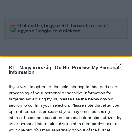
Itt állítsd be, hogy az RTL.hu az elsők között
legyen a Google-találatokban!
RTL Magyarország -
Do Not Process My Personal
Information
If you wish to opt-out of the sale, sharing to third parties, or
processing of your personal or sensitive information for
targeted advertising by us, please use the below opt-out
section to confirm your selection. Please note that after your
Kövess minket, és értesülj a friss hírekről a
opt-out request is processed you may continue seeing
Facebookon is!
interest-based ads based on personal information utilized by
us or personal information disclosed to third parties prior to
your opt-out. You may separately opt-out of the further
Követem