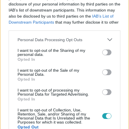
disclosure of your personal information by third parties on the
IAB’s list of downstream participants. This information may
also be disclosed by us to third parties on the
IAB’s List of
Downstream Participants
that may further disclose it to other
third parties.
Please note that this website/app uses one or more Google
#
VIDEÓ
#
SZEMÉT
#
SZIGET
#
GUATEMALA
Personal Data Processing Opt Outs
services and may gather and store information including but
#
PET PALACK
#
MŰANYAG
#
HULLADÉK
not limited to your visit or usage behaviour. You may click to
I want to opt-out of the Sharing of my
personal data.
grant or deny consent to Google and its third-party tags to
Opted In
use your data for below specified purposes in below Google
consent section.
I want to opt-out of the Sale of my
Personal Data.
Opted In
I want to opt-out of processing my
Personal Data for Targeted Advertising.
Népszerű
Opted In
I want to opt-out of Collection, Use,
Retention, Sale, and/or Sharing of my
Personal Data that Is Unrelated with the
Purposes for which it was collected.
17:49
Opted Out