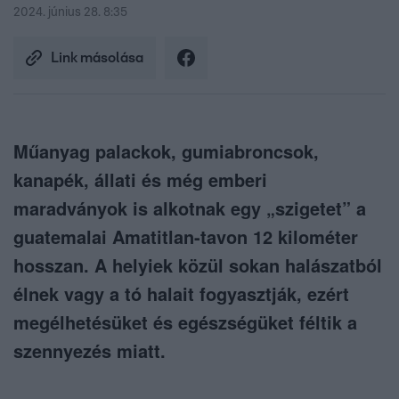
2024. június 28. 8:35
Link másolása
Műanyag palackok, gumiabroncsok,
kanapék, állati és még emberi
maradványok is alkotnak egy „szigetet” a
guatemalai Amatitlan-tavon 12 kilométer
hosszan. A helyiek közül sokan halászatból
élnek vagy a tó halait fogyasztják, ezért
megélhetésüket és egészségüket féltik a
szennyezés miatt.