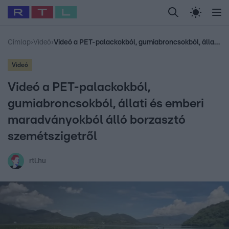
Legfrissebb
RTL Híradó
Fókusz
Sztárhírek
Randi
Celeb vagyok, me
#
Babits Marcella
#
Szellő István
#
Most Wanted
#
Gallusz Niko
Címlap
›
Videó
›
Videó a PET-palackokból, gumiabroncsokból, állati és emberi maradványokból álló borzasztó szemétszigetről
Videó
Videó a PET-palackokból,
gumiabroncsokból, állati és emberi
maradványokból álló borzasztó
szemétszigetről
rtl.hu