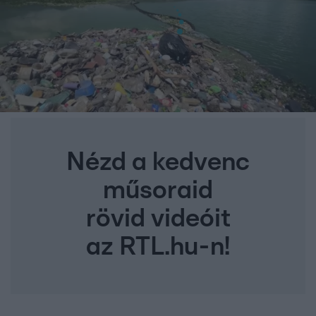
Nézd a kedvenc
műsoraid
rövid videóit
az RTL.hu-n!