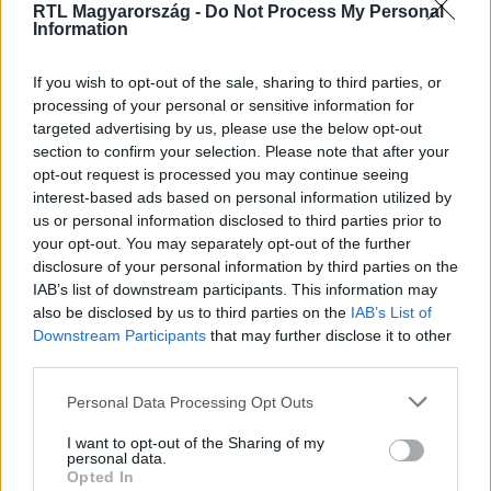
RTL Magyarország -
Do Not Process My Personal
Information
Itt állítsd be, hogy az RTL.hu az elsők között
legyen a Google-találatokban!
If you wish to opt-out of the sale, sharing to third parties, or
processing of your personal or sensitive information for
targeted advertising by us, please use the below opt-out
section to confirm your selection. Please note that after your
opt-out request is processed you may continue seeing
interest-based ads based on personal information utilized by
us or personal information disclosed to third parties prior to
your opt-out. You may separately opt-out of the further
disclosure of your personal information by third parties on the
IAB’s list of downstream participants. This information may
also be disclosed by us to third parties on the
IAB’s List of
Downstream Participants
that may further disclose it to other
Kövess minket, és értesülj a friss hírekről a
third parties.
Facebookon is!
Please note that this website/app uses one or more Google
Personal Data Processing Opt Outs
services and may gather and store information including but
Követem
not limited to your visit or usage behaviour. You may click to
I want to opt-out of the Sharing of my
personal data.
grant or deny consent to Google and its third-party tags to
Opted In
use your data for below specified purposes in below Google