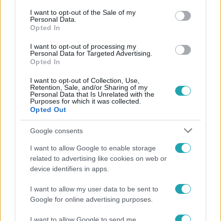
consent section.
I want to opt-out of the Sale of my
Personal Data.
Opted In
#
VIDEÓ
#
EZEN A NAPON
#
STOHL ANDRÁS
I want to opt-out of processing my
Personal Data for Targeted Advertising.
#
KARAMBOL
#
BALESET
#
BALESET-BŰNÜGY
Opted In
#
ITTAS VEZETÉS
#
SZÍNÉSZ
#
RTL HÍRADÓ
I want to opt-out of Collection, Use,
Retention, Sale, and/or Sharing of my
Personal Data that Is Unrelated with the
Purposes for which it was collected.
Opted Out
Google consents
I want to allow Google to enable storage
related to advertising like cookies on web or
Népszerű
device identifiers in apps.
I want to allow my user data to be sent to
Google for online advertising purposes.
I want to allow Google to send me