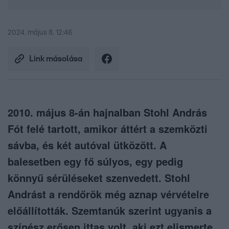
2024. május 8. 12:46
Link másolása
2010. május 8-án hajnalban Stohl András
Fót felé tartott, amikor áttért a szemközti
sávba, és két autóval ütközött. A
balesetben egy fő súlyos, egy pedig
könnyű sérüléseket szenvedett. Stohl
Andrást a rendőrök még aznap vérvételre
előállították. Szemtanúk szerint ugyanis a
színész erősen ittas volt, aki ezt elismerte