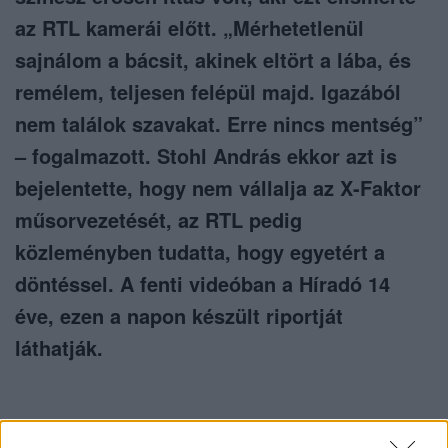
az RTL kamerái előtt. „Mérhetetlenül
sajnálom a bácsit, akinek eltört a lába, és
remélem, teljesen felépül majd. Igazából
nem találok szavakat. Erre nincs mentség”
– fogalmazott. Stohl András ekkor azt is
bejelentette, hogy nem vállalja az X-Faktor
műsorvezetését, az RTL pedig
közleményben tudatta, hogy egyetért a
döntéssel. A fenti videóban a Híradó 14
éve, ezen a napon készült riportját
láthatják.