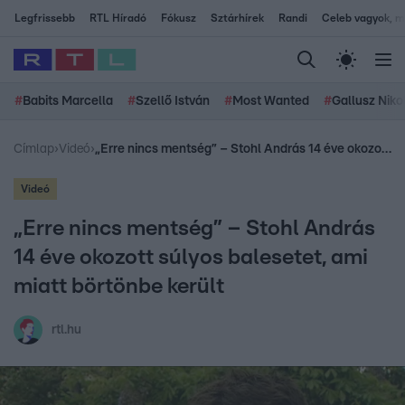
Legfrissebb
RTL Híradó
Fókusz
Sztárhírek
Randi
Celeb vagyok, me
#
Babits Marcella
#
Szellő István
#
Most Wanted
#
Gallusz Niko
Címlap
›
Videó
›
„Erre nincs mentség” – Stohl András 14 éve okozott súlyos balesetet, ami miatt börtönbe került
Videó
„Erre nincs mentség” – Stohl András
14 éve okozott súlyos balesetet, ami
miatt börtönbe került
rtl.hu