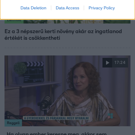
Data Deletion
Data Access
Privacy Policy
Életmód
Ez a 3 népszerű kerti növény akár az ingatlanod
értékét is csökkentheti
17:24
Reggeli
„Ha olyan ember keresne meg, akkor sem