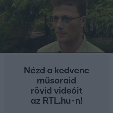
Nézd a kedvenc
műsoraid
rövid videóit
az RTL.hu-n!