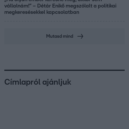
vállalnám!” – Détár Enikő megszólalt a politikai
megkeresésekkel kapcsolatban
Mutasd mind
Címlapról ajánljuk