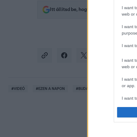
I want t
Itt állítsd be, hogy az RTL.hu az elsők 
web or d
I want t
purpose
I want 
I want t
web or d
I want t
or app.
#
VIDEÓ
#
EZEN A NAPON
#
BUDAPEST
#
CSEPEL
I want t
I want t
authenti