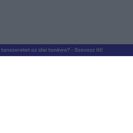
nszereket az idei tanévre? - Szavazz itt!
Kapcsolat
RTL Group Beszál
Magatartási Kó
az RTL+-on
Vállalati hírek
RTL Magyarorszá
Partneri Alapelv
Kvíz Adatvédelem