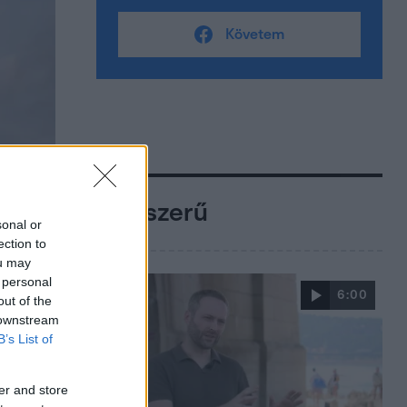
Követem
Népszerű
sonal or
ection to
ou may
 personal
6:00
out of the
 downstream
B’s List of
er and store