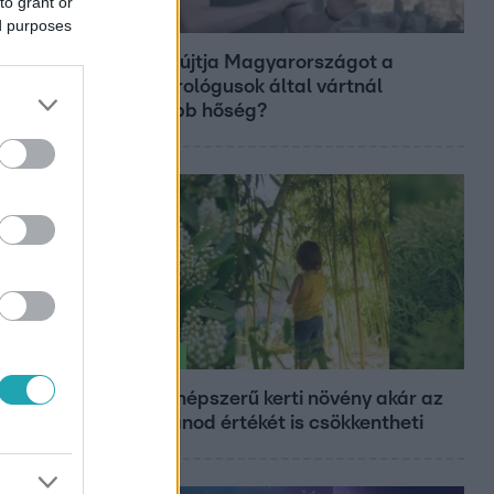
to grant or
Fókusz
ed purposes
Miért sújtja Magyarországot a
meteorológusok által vártnál
nagyobb hőség?
Életmód
Ez a 3 népszerű kerti növény akár az
ingatlanod értékét is csökkentheti