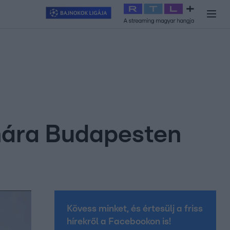
y
#
RTL+
#
Exek csatája 2026
#
Celeb vagyok, ments ki innen
#
H
unára Budapesten
Kövess minket, és értesülj a friss
hírekről a Facebookon is!