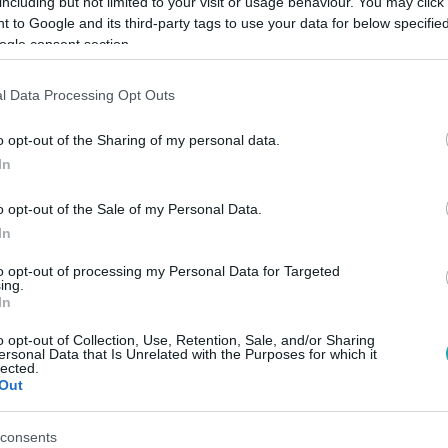
including but not limited to your visit or usage behaviour. You may click 
 to Google and its third-party tags to use your data for below specifi
ogle consent section.
Link másolása
l Data Processing Opt Outs
o opt-out of the Sharing of my personal data.
főváros déli végére, Csepelre is új Duna-
In
Napra pontosan hat éve mutatták be a
o opt-out of the Sale of my Personal Data.
vani híd látványterveit. „2033-ra lehet új
In
ől hat éve ezen a napon az RTL Híradója. A
to opt-out of processing my Personal Data for Targeted
ing.
indokoltnak bizonyult: a híd terveit tavaly
In
isszavonta a kormányzat, a döntést
o opt-out of Collection, Use, Retention, Sale, and/or Sharing
ökkentés védelmével indokolták.
ersonal Data that Is Unrelated with the Purposes for which it
lected.
Out
consents