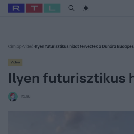
#
Babits Marcella
#
Szellő István
#
Most Wanted
#
Gallusz Ni
Címlap
›
Videó
›
Ilyen futurisztikus hidat terveztek a Dunára Budape
Videó
Ilyen futurisztiku
rtl.hu