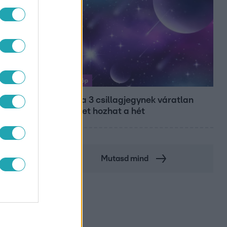
Horoszkóp
Ennek a 3 csillagjegynek váratlan
sikereket hozhat a hét
Mutasd mind