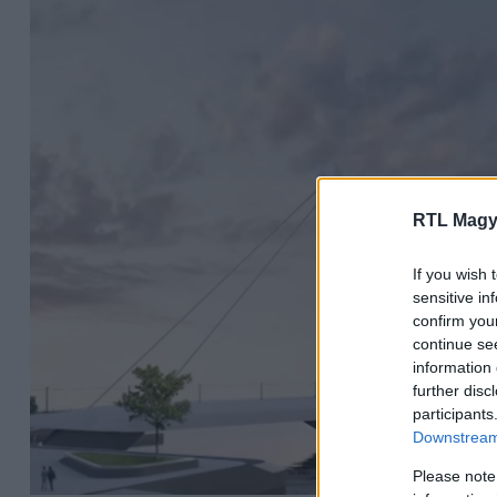
RTL Magy
If you wish 
sensitive in
confirm you
continue se
information 
further disc
participants
Downstream 
Please note