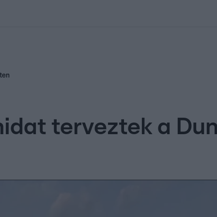
kolett
#
Időjárás
#
RTL műsor
#
Víz
#
Magyar Péter
#
Csillagjeg
sten
s hidat terveztek a D