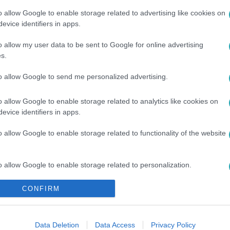
o allow Google to enable storage related to advertising like cookies on
között legyen a Google-találatokban!
evice identifiers in apps.
o allow my user data to be sent to Google for online advertising
s.
to allow Google to send me personalized advertising.
o allow Google to enable storage related to analytics like cookies on
evice identifiers in apps.
o allow Google to enable storage related to functionality of the website
#
BUDA
#
HÍD
#
BELFÖLD
o allow Google to enable storage related to personalization.
CONFIRM
o allow Google to enable storage related to security, including
cation functionality and fraud prevention, and other user protection.
Data Deletion
Data Access
Privacy Policy