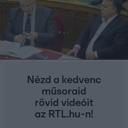
Nézd a kedvenc
műsoraid
rövid videóit
az RTL.hu-n!