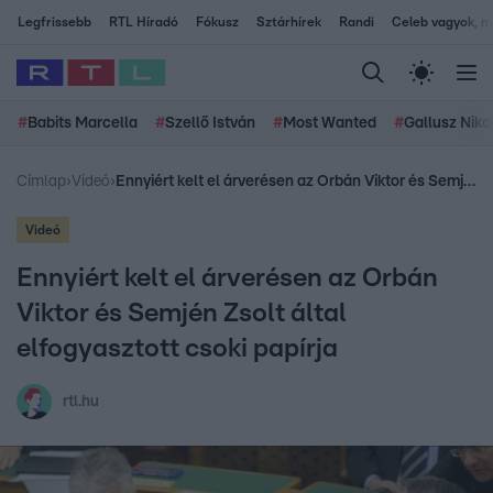
Legfrissebb
RTL Híradó
Fókusz
Sztárhírek
Randi
Celeb vagyok, me
#
Babits Marcella
#
Szellő István
#
Most Wanted
#
Gallusz Niko
Címlap
›
Videó
›
Ennyiért kelt el árverésen az Orbán Viktor és Semjén Zsolt által elfogyasztott csoki papírja
Videó
Ennyiért kelt el árverésen az Orbán
Viktor és Semjén Zsolt által
elfogyasztott csoki papírja
rtl.hu