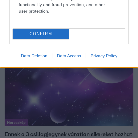
functionality and fraud prevention, and other
user protection.
Bulvár
"Nem beszélek már vele évek óta" - Édesapja
CONFIRM
kitagadta Nagy Zsoltot
Data Deletion
Data Access
Privacy Policy
Horoszkóp
Ennek a 3 csillagjegynek váratlan sikereket hozhat