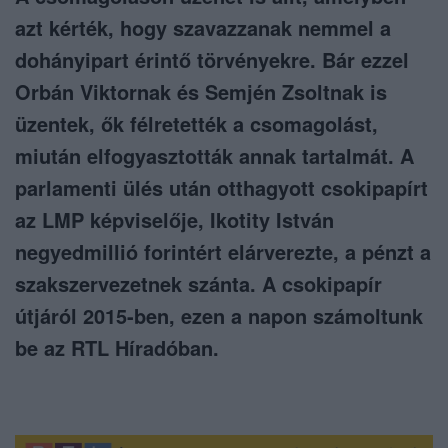
azt kérték, hogy szavazzanak nemmel a
dohányipart érintő törvényekre. Bár ezzel
Orbán Viktornak és Semjén Zsoltnak is
üzentek, ők félretették a csomagolást,
miután elfogyasztották annak tartalmát. A
parlamenti ülés után otthagyott csokipapírt
az LMP képviselője, Ikotity István
negyedmillió forintért elárverezte, a pénzt a
szakszervezetnek szánta. A csokipapír
útjáról 2015-ben, ezen a napon számoltunk
be az RTL Híradóban.