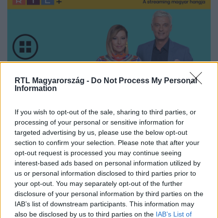
RTL Magyarország -
Do Not Process My Personal
Information
If you wish to opt-out of the sale, sharing to third parties, or
Nézd vissza a Híradó adásait az RTL+ felületén!
processing of your personal or sensitive information for
targeted advertising by us, please use the below opt-out
section to confirm your selection. Please note that after your
opt-out request is processed you may continue seeing
interest-based ads based on personal information utilized by
Itt állítsd be, hogy az RTL.hu az elsők között
us or personal information disclosed to third parties prior to
legyen a Google-találatokban!
your opt-out. You may separately opt-out of the further
disclosure of your personal information by third parties on the
IAB’s list of downstream participants. This information may
also be disclosed by us to third parties on the
IAB’s List of