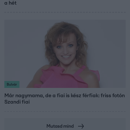
a hét
Bulvár
Már nagymama, de a fiai is kész férfiak: friss fotón
Szandi fiai
Mutasd mind