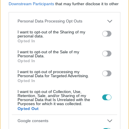
Downstream Participants
that may further disclose it to other
third parties.
Please note that this website/app uses one or more Google
Personal Data Processing Opt Outs
services and may gather and store information including but
not limited to your visit or usage behaviour. You may click to
I want to opt-out of the Sharing of my
personal data.
grant or deny consent to Google and its third-party tags to
Opted In
use your data for below specified purposes in below Google
Kövess minket, és értesülj a friss hírekről a
consent section.
I want to opt-out of the Sale of my
Personal Data.
Facebookon is!
Opted In
I want to opt-out of processing my
Követem
Personal Data for Targeted Advertising.
Opted In
I want to opt-out of Collection, Use,
Retention, Sale, and/or Sharing of my
Personal Data that Is Unrelated with the
Purposes for which it was collected.
Opted Out
#
VIDEÓ
#
BELFÖLD
#
CSOKOLÁDÉ
#
CSOKI
Google consents
#
CSOMAGOLÁS
#
LICIT
#
LMP
#
PARLAMENT