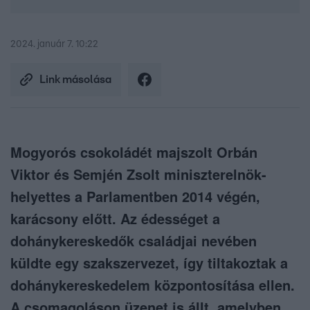
2024. január 7. 10:22
Link másolása
Mogyorós csokoládét majszolt Orbán
Viktor és Semjén Zsolt miniszterelnök-
helyettes a Parlamentben 2014 végén,
karácsony előtt. Az édességet a
dohánykereskedők családjai nevében
küldte egy szakszervezet, így tiltakoztak a
dohánykereskedelem központosítása ellen.
A csomagoláson üzenet is állt, amelyben