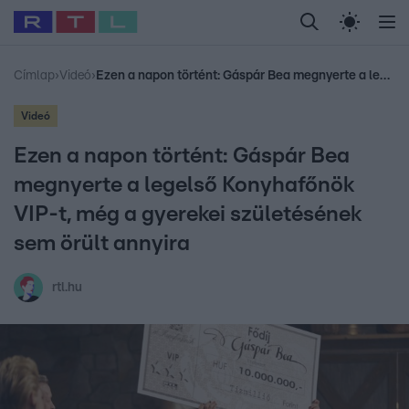
Legfrissebb
RTL Híradó
Fókusz
Sztárhírek
Randi
Celeb vagyok, me
#
Babits Marcella
#
Szellő István
#
Most Wanted
#
Gallusz Niko
Címlap
›
Videó
›
Ezen a napon történt: Gáspár Bea megnyerte a legelső Konyhafőnök VIP-t, még a gyerekei születésének sem örült annyira
Videó
Ezen a napon történt: Gáspár Bea
megnyerte a legelső Konyhafőnök
VIP-t, még a gyerekei születésének
sem örült annyira
rtl.hu