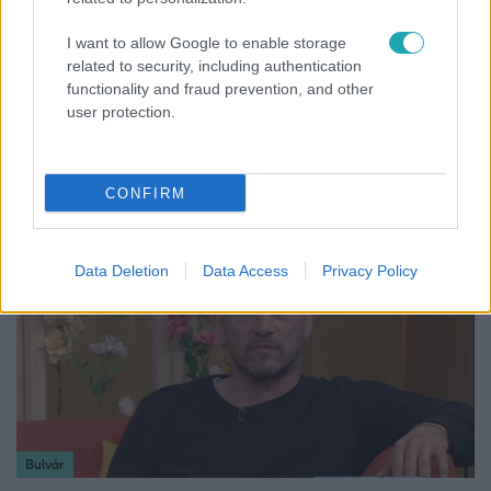
I want to allow Google to enable storage
related to security, including authentication
functionality and fraud prevention, and other
Belföld
user protection.
Generációk együtt éneklik Bródy János legendás
slágerét – elkészült az új klip
CONFIRM
Data Deletion
Data Access
Privacy Policy
Bulvár