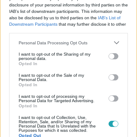
disclosure of your personal information by third parties on the
IAB’s list of downstream participants. This information may
also be disclosed by us to third parties on the
IAB’s List of
#
VIDEÓ
#
A KONYHAFŐNÖK VIP
#
GÁSPÁR BEA
Downstream Participants
that may further disclose it to other
third parties.
#
FÖRDŐS ZÉ
#
GYŐZELEM
#
KOVÁCS KATALIN
Please note that this website/app uses one or more Google
#
SÁRKÖZI ÁKOS
#
KÖNNYEK
#
SZABÓ GYŐZŐ
Personal Data Processing Opt Outs
services and may gather and store information including but
#
EZEN A NAPON
#
BULVÁR
not limited to your visit or usage behaviour. You may click to
I want to opt-out of the Sharing of my
personal data.
grant or deny consent to Google and its third-party tags to
Opted In
use your data for below specified purposes in below Google
consent section.
I want to opt-out of the Sale of my
Personal Data.
Opted In
I want to opt-out of processing my
Personal Data for Targeted Advertising.
Népszerű
Opted In
I want to opt-out of Collection, Use,
Retention, Sale, and/or Sharing of my
Personal Data that Is Unrelated with the
Purposes for which it was collected.
6:41
Opted Out