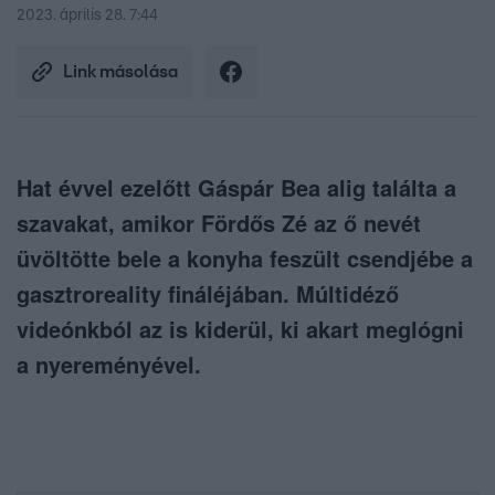
2023. április 28. 7:44
Link másolása
Hat évvel ezelőtt Gáspár Bea alig találta a
szavakat, amikor Fördős Zé az ő nevét
üvöltötte bele a konyha feszült csendjébe a
gasztroreality fináléjában. Múltidéző
videónkból az is kiderül, ki akart meglógni
a nyereményével.