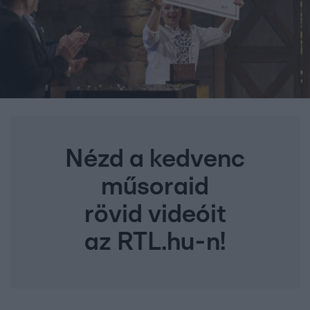
Nézd a kedvenc
műsoraid
rövid videóit
az RTL.hu-n!