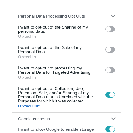
third parties.
Please note that this website/app uses one or more Google
Personal Data Processing Opt Outs
services and may gather and store information including but
not limited to your visit or usage behaviour. You may click to
I want to opt-out of the Sharing of my
personal data.
grant or deny consent to Google and its third-party tags to
Opted In
use your data for below specified purposes in below Google
Népszerű
consent section.
I want to opt-out of the Sale of my
Personal Data.
Opted In
I want to opt-out of processing my
Personal Data for Targeted Advertising.
Opted In
I want to opt-out of Collection, Use,
Retention, Sale, and/or Sharing of my
Personal Data that Is Unrelated with the
Purposes for which it was collected.
Opted Out
Google consents
I want to allow Google to enable storage
Bulvár