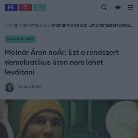
Legfrissebb
RTL Híradó
Fókusz
Sztárhírek
Randi
Celeb vagyok, me
#
Babits Marcella
#
Szellő István
#
Most Wanted
#
Gallusz Niko
Címlap
›
Választás 2022
›
Molnár Áron noÁr: Ezt a rendszert demokratikus úton nem lehet leváltani
Választás 2022
Molnár Áron noÁr: Ezt a rendszert
demokratikus úton nem lehet
leváltani
Mohos Máté