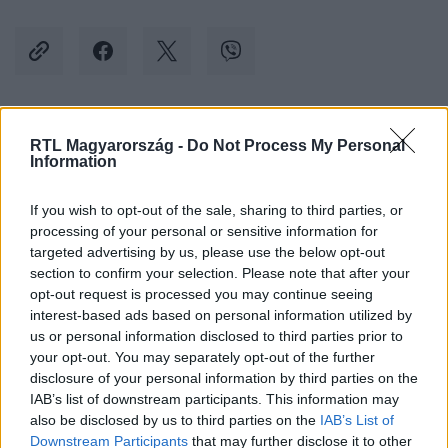
Kövess minket, és értesülj a friss hírekről a
RTL Magyarország -
Do Not Process My Personal
Information
Facebookon is!
If you wish to opt-out of the sale, sharing to third parties, or
Követem
processing of your personal or sensitive information for
targeted advertising by us, please use the below opt-out
section to confirm your selection. Please note that after your
opt-out request is processed you may continue seeing
interest-based ads based on personal information utilized by
us or personal information disclosed to third parties prior to
your opt-out. You may separately opt-out of the further
#
VÁLASZTÁS 2022
#
MOLNÁR ÁRON
#
NOÁR
disclosure of your personal information by third parties on the
#
SZAVAZAT
#
SZÁMLÁLÁS
#
VÁLASZTÁS
IAB’s list of downstream participants. This information may
also be disclosed by us to third parties on the
IAB’s List of
#
CSALÓDÁS
#
DEMOKRÁCIA
#
NER
Downstream Participants
that may further disclose it to other