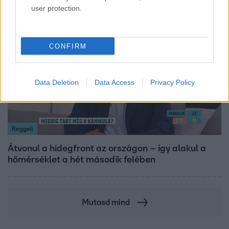
user protection.
6:12
CONFIRM
Data Deletion
Data Access
Privacy Policy
Reggeli
Átvonul a hidegfront az országon – így alakul a
hőmérséklet a hét második felében
Mutasd mind