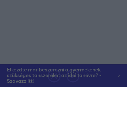
Elkezdte már beszerezni a gyermekének
szükséges tanszereket az idei tanévre? -
Szavazz itt!