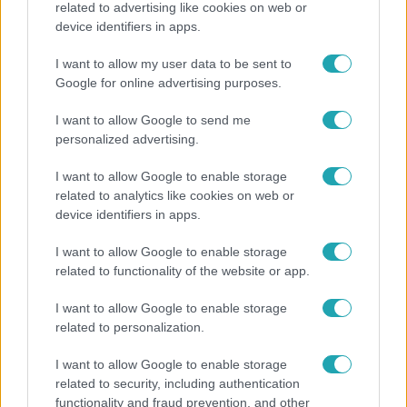
related to advertising like cookies on web or
device identifiers in apps.
Véget ért a közös munka! Balogh Levente
elbúcsúzott Az álommeló győztesétől
I want to allow my user data to be sent to
Google for online advertising purposes.
I want to allow Google to send me
14:09
personalized advertising.
I want to allow Google to enable storage
related to analytics like cookies on web or
device identifiers in apps.
I want to allow Google to enable storage
related to functionality of the website or app.
Reggeli
I want to allow Google to enable storage
related to personalization.
„A csúcs opcionális, a biztonságos hazatérés
kötelező” – 50 méterre a csúcstól fordult vissza
I want to allow Google to enable storage
Klein Dávid
related to security, including authentication
functionality and fraud prevention, and other