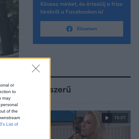
Kövess minket, és értesülj a friss
hírekről a Facebookon is!
Követem
sonal or
Népszerű
ection to
ou may
 personal
out of the
 downstream
13:37
B’s List of