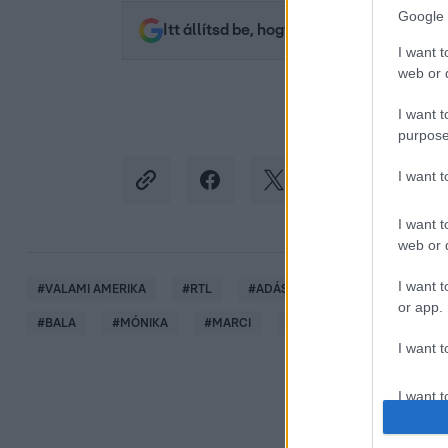
Google 
Itt állítsd be, hogy az RTL.hu az elsők 
I want t
web or d
I want t
purpose
I want 
I want t
web or d
I want t
#
VALAMI AMERIKA
#
RTL
#
ADÁSRÉSZLETEK
#
CSUJA 
or app.
#
BALA
#
MÓNIKA
#
MARCI
#
KÉK MAJOM
I want t
I want t
authenti