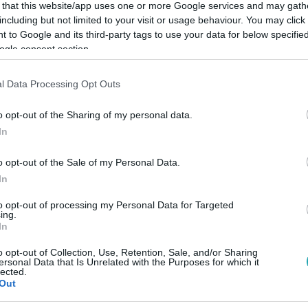
 that this website/app uses one or more Google services and may gath
including but not limited to your visit or usage behaviour. You may click 
 to Google and its third-party tags to use your data for below specifi
ogle consent section.
Link másolása
l Data Processing Opt Outs
o opt-out of the Sharing of my personal data.
In
nnak a terhét, hogy akaratán kívül lelőtte
o opt-out of the Sale of my Personal Data.
 Mónikával (Faragó András), Viktorral
In
(Ember Márk) kiment a temetőbe, hogy a
to opt-out of processing my Personal Data for Targeted
eit és ajándékot is vitt az elhunytnak.
ing.
In
o opt-out of Collection, Use, Retention, Sale, and/or Sharing
ersonal Data that Is Unrelated with the Purposes for which it
nélkül szeptemberben az RTL+ felületén!
lected.
Out