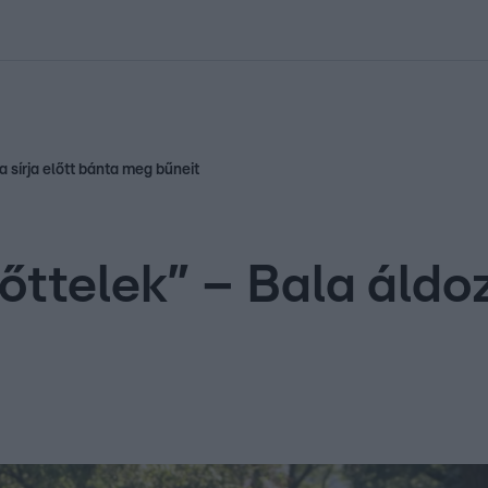
kolett
#
Időjárás
#
RTL műsor
#
Víz
#
Magyar Péter
#
Csillagjeg
a sírja előtt bánta meg bűneit
őttelek” – Bala áldoz