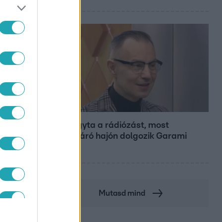
Bulvár
Otthagyta a rádiózást, most
óceánjáró hajón dolgozik Garami
ÁRK
Gábor
Mutasd mind