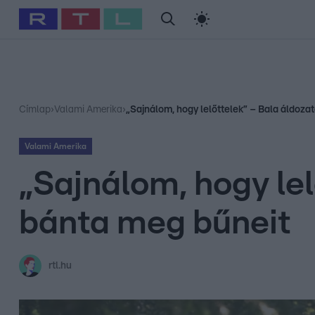
#
Babits Marcella
#
Szellő István
#
Most Wanted
#
Gallusz Ni
Címlap
›
Valami Amerika
›
„Sajnálom, hogy lelőttelek” – Bala áldozat
Valami Amerika
„Sajnálom, hogy lel
bánta meg bűneit
rtl.hu