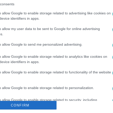
consents
között legyen a Google-találatokban!
o allow Google to enable storage related to advertising like cookies on
evice identifiers in apps.
o allow my user data to be sent to Google for online advertising
s.
to allow Google to send me personalized advertising.
o allow Google to enable storage related to analytics like cookies on
evice identifiers in apps.
o allow Google to enable storage related to functionality of the website
IMRE
#
FARAGÓ ANDRÁS
#
THURÓCZY SZABOLCS
#
EMBER M
o allow Google to enable storage related to personalization.
o allow Google to enable storage related to security, including
cation functionality and fraud prevention, and other user protection.
CONFIRM