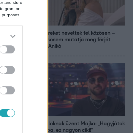
er and store
to grant or
ed purposes
Reggeli
Öt gyereket neveltek fel közösen –
szinte sosem mutatja meg férjét
Ungár Anikó
Bulvár
A fiataloknak üzent Majka: „Hagyjátok
ezt abba, ez nagyon ciki!”