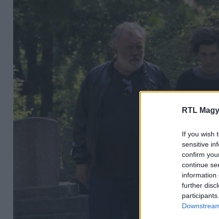
RTL Magy
If you wish 
sensitive in
confirm you
continue se
information 
further disc
participants
Downstream 