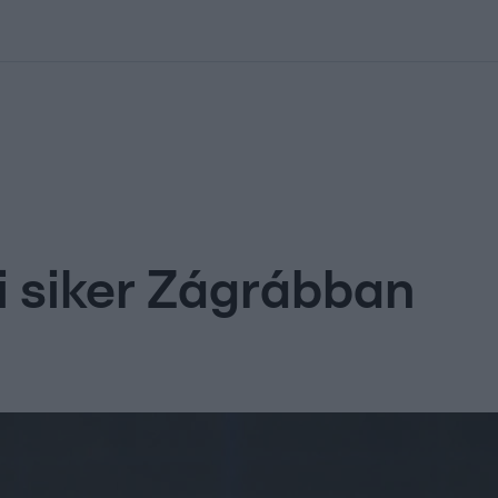
kolett
#
Időjárás
#
RTL műsor
#
Víz
#
Magyar Péter
#
Csillagjeg
 siker Zágrábban