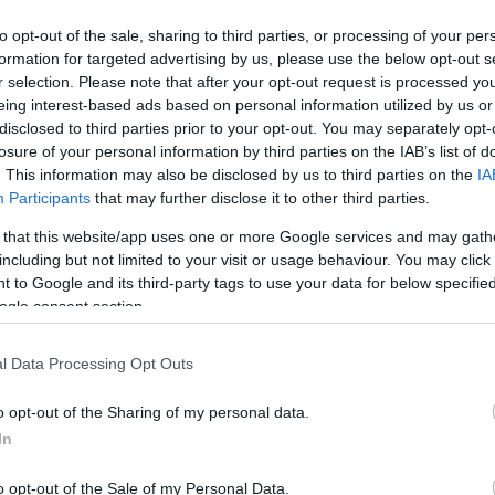
to opt-out of the sale, sharing to third parties, or processing of your per
formation for targeted advertising by us, please use the below opt-out s
Link másolása
r selection. Please note that after your opt-out request is processed y
eing interest-based ads based on personal information utilized by us or
disclosed to third parties prior to your opt-out. You may separately opt-
losure of your personal information by third parties on the IAB’s list of
. This information may also be disclosed by us to third parties on the
IA
gólig, a dortmundi Gittens a tizenhatos
Participants
that may further disclose it to other third parties.
rokba. Az 57. percben Bensebaini egy
 that this website/app uses one or more Google services and may gath
es, a sokkal jobban játszó Dortmund
including but not limited to your visit or usage behaviour. You may click 
 to Google and its third-party tags to use your data for below specifi
 meg előnyét. Az egyoldalú meccs
ogle consent section.
be a 90. percben, a Dortmund 3-0-ra nyert,
gy győzelemmel áll.
l Data Processing Opt Outs
o opt-out of the Sharing of my personal data.
In
o opt-out of the Sale of my Personal Data.