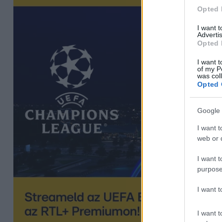
Opted 
I want 
Advertis
Opted 
I want t
of my P
was col
Opted 
Google 
I want t
web or d
I want t
purpose
I want 
I want t