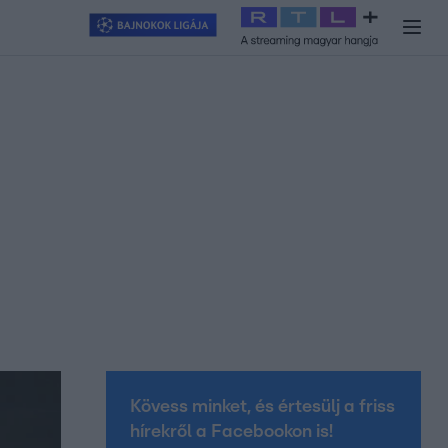
y
#
RTL+
#
Exek csatája 2026
#
Celeb vagyok, ments ki innen
#
H
Kövess minket, és értesülj a friss
hírekről a Facebookon is!