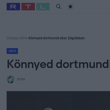
#
Babits Marcella
#
Szellő István
#
Most Wanted
#
Gallusz Ni
Címlap
›
UEFA
›
Könnyed dortmundi siker Zágrábban
UEFA
Könnyed dortmundi
rtl.hu