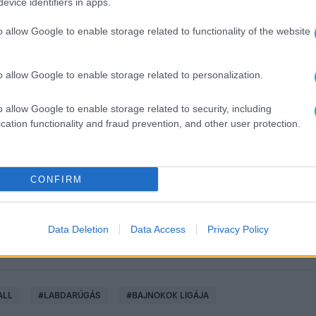
evice identifiers in apps.
o allow Google to enable storage related to functionality of the website
kok Ligája, Európa Liga és Konferencia Liga szezon mérkőzéseit
o allow Google to enable storage related to personalization.
o allow Google to enable storage related to security, including
között legyen a Google-találatokban!
cation functionality and fraud prevention, and other user protection.
CONFIRM
Data Deletion
Data Access
Privacy Policy
ALL
#
LABDARÚGÁS
#
BAJNOKOK LIGÁJA