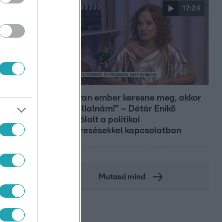
17:24
Reggeli
„Ha olyan ember keresne meg, akkor
sem vállalnám!” – Détár Enikő
megszólalt a politikai
megkeresésekkel kapcsolatban
Mutasd mind