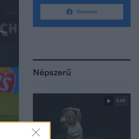
Követem
Népszerű
4:55