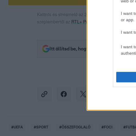
web or d
I want t
Kattints és streameld az 2025/2026-os UEFA Bajno
or app.
szeptembertől az
RTL+ Premiumon
!
I want t
I want t
Itt állítsd be, hogy az RTL.hu az elsők 
authenti
#
UEFA
#
SPORT
#
ÖSSZEFOGLALÓ
#
FOCI
#
FUTB