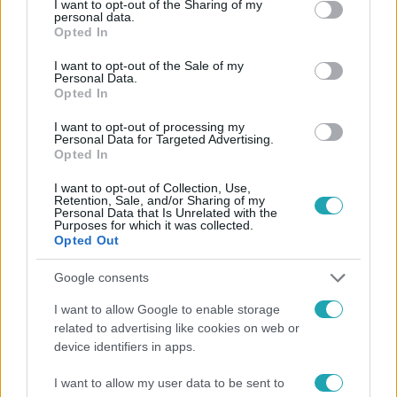
not limited to your visit or usage behaviour. You may click to
I want to opt-out of the Sharing of my
personal data.
Kövess minket, és értesülj a friss hírekről a
grant or deny consent to Google and its third-party tags to
Opted In
use your data for below specified purposes in below Google
Facebookon is!
consent section.
I want to opt-out of the Sale of my
Personal Data.
Opted In
Követem
I want to opt-out of processing my
Personal Data for Targeted Advertising.
Opted In
I want to opt-out of Collection, Use,
Retention, Sale, and/or Sharing of my
Personal Data that Is Unrelated with the
#
UEFA
#
SPORT
#
ÖSSZEFOGLALÓ
#
FOCI
Purposes for which it was collected.
Opted Out
#
FUTBALL
#
LABDARÚGÁS
#
BAJNOKOK LIGÁJA
Google consents
I want to allow Google to enable storage
related to advertising like cookies on web or
device identifiers in apps.
I want to allow my user data to be sent to