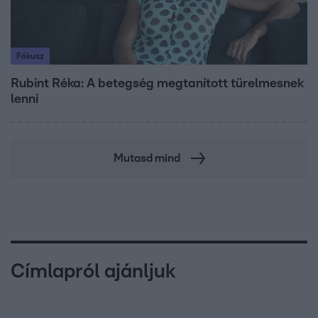
Fókusz
Rubint Réka: A betegség megtanított türelmesnek
lenni
Mutasd mind
Címlapról ajánljuk