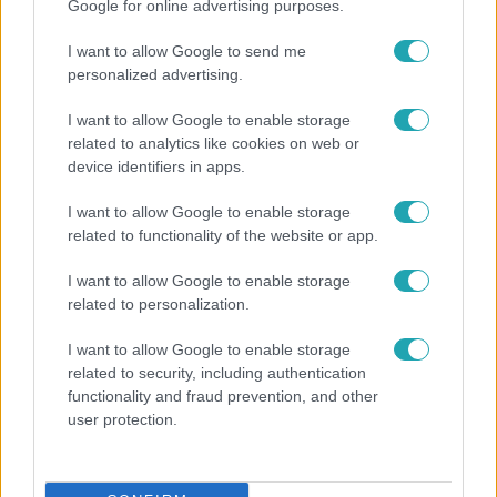
Népszerű
Google for online advertising purposes.
I want to allow Google to send me
personalized advertising.
I want to allow Google to enable storage
related to analytics like cookies on web or
device identifiers in apps.
I want to allow Google to enable storage
related to functionality of the website or app.
I want to allow Google to enable storage
related to personalization.
Bulvár
I want to allow Google to enable storage
Rubint Réka: A mai napig nem jött vissza a 100%-
related to security, including authentication
os tüdőkapacitásom
functionality and fraud prevention, and other
user protection.