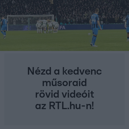
Nézd a kedvenc
műsoraid
rövid videóit
az RTL.hu-n!