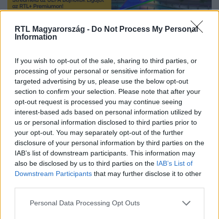
Kattints és streameld az 2025/2026-os UEFA Bajnokok Ligája,
RTL Magyarország -
Do Not Process My Personal
Information
Európa Liga és Konferencia Liga szezon mérkőzéseit
szeptembertől az
RTL+ Premiumon
!
If you wish to opt-out of the sale, sharing to third parties, or
processing of your personal or sensitive information for
targeted advertising by us, please use the below opt-out
section to confirm your selection. Please note that after your
Itt állítsd be, hogy az RTL.hu az elsők között
opt-out request is processed you may continue seeing
legyen a Google-találatokban!
interest-based ads based on personal information utilized by
us or personal information disclosed to third parties prior to
your opt-out. You may separately opt-out of the further
disclosure of your personal information by third parties on the
IAB’s list of downstream participants. This information may
also be disclosed by us to third parties on the
IAB’s List of
Downstream Participants
that may further disclose it to other
third parties.
Please note that this website/app uses one or more Google
Personal Data Processing Opt Outs
services and may gather and store information including but