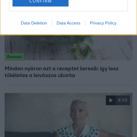
CONFIRM
Data Deletion
Data Access
Privacy Policy
Életmód
Minden nyáron ezt a receptet keresik: így lesz
tökéletes a kovászos uborka
8:33