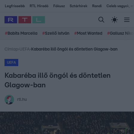
Legfrissebb
RTL Híradó
Fókusz
Sztárhírek
Randi
Celeb vagyok, me
#
Babits Marcella
#
Szellő István
#
Most Wanted
#
Gallusz Niko
Címlap
›
UEFA
›
Kabaréba illő öngól és döntetlen Glagow-ban
UEFA
Kabaréba illő öngól és döntetlen
Glagow-ban
rtl.hu