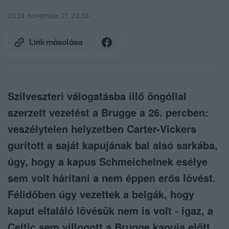
2024. november 27. 23:36
Link másolása
Szilveszteri válogatásba illő öngóllal
szerzett vezetést a Brugge a 26. percben:
veszélytelen helyzetben Carter-Vickers
gurított a saját kapujának bal alsó sarkába,
úgy, hogy a kapus Schmeichelnek esélye
sem volt hárítani a nem éppen erős lövést.
Félidőben úgy vezettek a belgák, hogy
kaput eltaláló lövésük nem is volt - igaz, a
Celtic sem villogott a Brugge kapuja előtt.