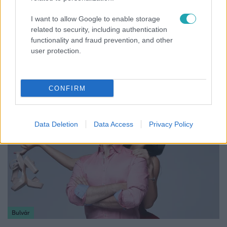
I want to allow Google to enable storage
related to security, including authentication
functionality and fraud prevention, and other
Bulvár
user protection.
Otthagyta a rádiózást, most óceánjáró hajón
dolgozik Garami Gábor
CONFIRM
Data Deletion
Data Access
Privacy Policy
Bulvár