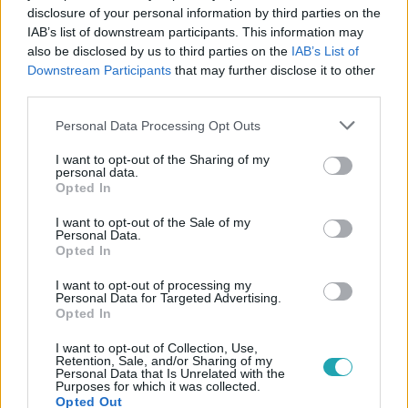
disclosure of your personal information by third parties on the
IAB’s list of downstream participants. This information may
also be disclosed by us to third parties on the
IAB’s List of
Downstream Participants
that may further disclose it to other
third parties.
Please note that this website/app uses one or more Google
#
TUDOMÁNY-TECH
#
TUDOMÁNY
#
HIDROGÉN
Personal Data Processing Opt Outs
services and may gather and store information including but
#
FÖLD
#
FELFEDEZÉS
#
ENERGIA
#
ÉLETMÓD
not limited to your visit or usage behaviour. You may click to
I want to opt-out of the Sharing of my
personal data.
grant or deny consent to Google and its third-party tags to
Opted In
use your data for below specified purposes in below Google
consent section.
I want to opt-out of the Sale of my
Personal Data.
Opted In
I want to opt-out of processing my
Personal Data for Targeted Advertising.
Népszerű
Opted In
I want to opt-out of Collection, Use,
Retention, Sale, and/or Sharing of my
Personal Data that Is Unrelated with the
Purposes for which it was collected.
Opted Out