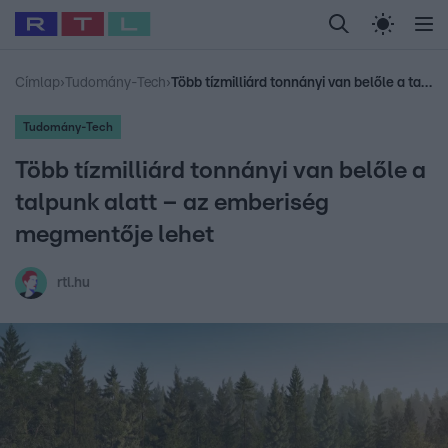
Legfrissebb
RTL Híradó
Fókusz
Sztárhírek
Randi
Celeb vagyok, me
#
Babits Marcella
#
Szellő István
#
Most Wanted
#
Gallusz Niko
Címlap
›
Tudomány-Tech
›
Több tízmilliárd tonnányi van belőle a talpunk alatt – az emberiség megmentője lehet
Tudomány-Tech
Több tízmilliárd tonnányi van belőle a
talpunk alatt – az emberiség
megmentője lehet
rtl.hu