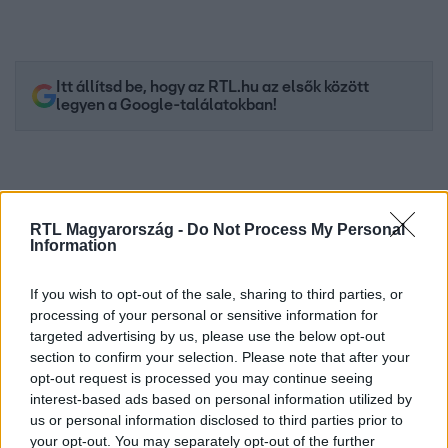
Itt állítsd be, hogy az RTL.hu az elsők között
legyen a Google-találatokban!
RTL Magyarország -
Do Not Process My Personal
Information
If you wish to opt-out of the sale, sharing to third parties, or
processing of your personal or sensitive information for
targeted advertising by us, please use the below opt-out
section to confirm your selection. Please note that after your
Kövess minket, és értesülj a friss hírekről a
opt-out request is processed you may continue seeing
Facebookon is!
interest-based ads based on personal information utilized by
us or personal information disclosed to third parties prior to
your opt-out. You may separately opt-out of the further
Követem