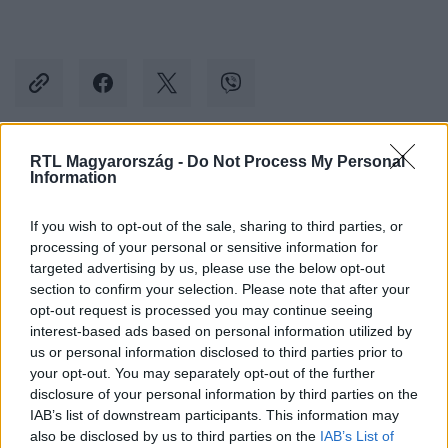
RTL Magyarország -
Do Not Process My Personal
Kövess minket, és értesülj a friss hírekről a
Information
Facebookon is!
If you wish to opt-out of the sale, sharing to third parties, or
processing of your personal or sensitive information for
Követem
targeted advertising by us, please use the below opt-out
section to confirm your selection. Please note that after your
opt-out request is processed you may continue seeing
interest-based ads based on personal information utilized by
us or personal information disclosed to third parties prior to
your opt-out. You may separately opt-out of the further
#
TUDOMÁNY-TECH
#
SZÍVTRANSZPLANTÁCIÓ
disclosure of your personal information by third parties on the
IAB’s list of downstream participants. This information may
#
GOTTSEGEN GYÖRGY ORSZÁGOS KARDIOLÓGIAI INTÉZET
also be disclosed by us to third parties on the
IAB’s List of