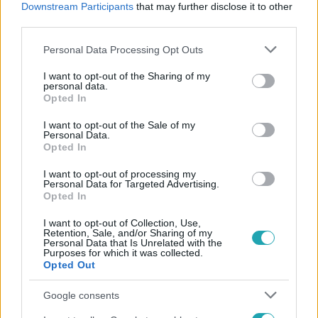
Downstream Participants
that may further disclose it to other
#
SZÜLÉS
#
KISVÁRDA
#
EGÉSZSÉG
third parties.
Please note that this website/app uses one or more Google
Personal Data Processing Opt Outs
services and may gather and store information including but
not limited to your visit or usage behaviour. You may click to
I want to opt-out of the Sharing of my
personal data.
grant or deny consent to Google and its third-party tags to
Opted In
use your data for below specified purposes in below Google
consent section.
I want to opt-out of the Sale of my
Népszerű
Personal Data.
Opted In
I want to opt-out of processing my
Personal Data for Targeted Advertising.
Opted In
I want to opt-out of Collection, Use,
Retention, Sale, and/or Sharing of my
Personal Data that Is Unrelated with the
Purposes for which it was collected.
Opted Out
Google consents