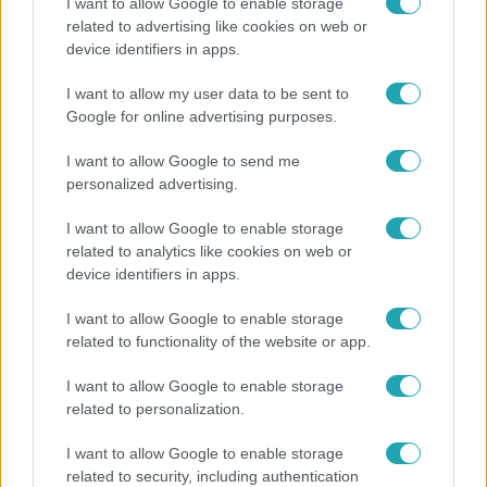
I want to allow Google to enable storage
related to advertising like cookies on web or
Bulvár
device identifiers in apps.
Pluszpénzes légkondi, elfogyott jég, zöld rántotta:
I want to allow my user data to be sent to
Járai Máté kiakadt Siófokon
Google for online advertising purposes.
I want to allow Google to send me
personalized advertising.
17:24
I want to allow Google to enable storage
related to analytics like cookies on web or
device identifiers in apps.
I want to allow Google to enable storage
related to functionality of the website or app.
I want to allow Google to enable storage
Reggeli
related to personalization.
„Ha olyan ember keresne meg, akkor sem
I want to allow Google to enable storage
vállalnám!” – Détár Enikő megszólalt a politikai
related to security, including authentication