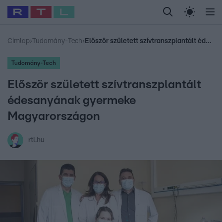
Legfrissebb
RTL Híradó
Fókusz
Sztárhírek
Randi
Celeb vagyok, me
#
Babits Marcella
#
Szellő István
#
Most Wanted
#
Gallusz Niko
Címlap
›
Tudomány-Tech
›
Először született szívtranszplantált édesanyának gyermeke Magyarországon
Tudomány-Tech
Először született szívtranszplantált
édesanyának gyermeke
Magyarországon
rtl.hu