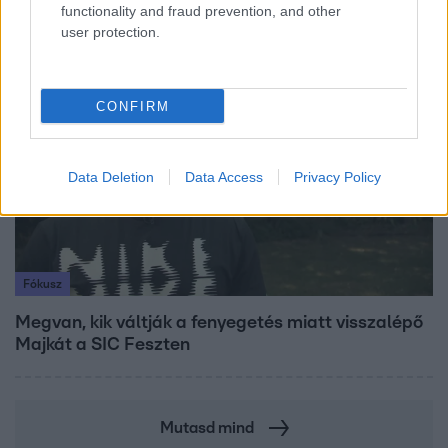
megkeresésekkel kapcsolatban
functionality and fraud prevention, and other
user protection.
7:51
CONFIRM
Data Deletion
Data Access
Privacy Policy
Fókusz
Megvan, kik váltják a fenyegetés miatt visszalépő
Majkát a SIC Feszten
Mutasd mind