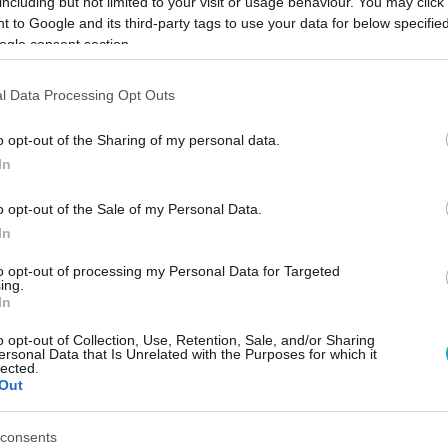
including but not limited to your visit or usage behaviour. You may click 
 to Google and its third-party tags to use your data for below specifi
ogle consent section.
Link másolása
l Data Processing Opt Outs
o opt-out of the Sharing of my personal data.
ichopaták száma, mert a tudomány hosszú
In
ői pszichológia megértésével.
o opt-out of the Sale of my Personal Data.
In
to opt-out of processing my Personal Data for Targeted
ing.
In
között legyen a Google-találatokban!
o opt-out of Collection, Use, Retention, Sale, and/or Sharing
ersonal Data that Is Unrelated with the Purposes for which it
lected.
Out
consents