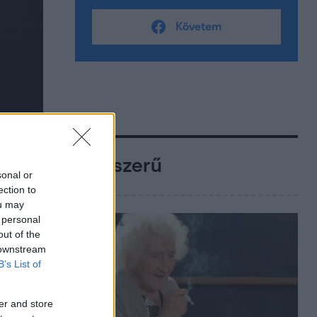
Követem
Népszerű
sonal or
ection to
ou may
 personal
out of the
 downstream
B’s List of
er and store