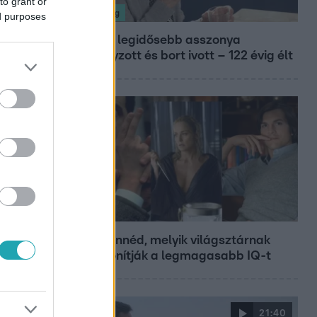
to grant or
Nagyvilág
ed purposes
A világ legidősebb asszonya
dohányzott és bort ivott – 122 évig élt
Bulvár
Nem hinnéd, melyik világsztárnak
tulajdonítják a legmagasabb IQ-t
21:40