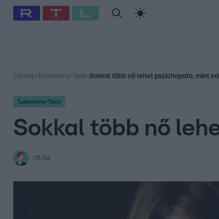
#
Babits Marcella
#
Szellő István
#
Most Wanted
#
Gallusz Ni
Címlap
›
Tudomány-Tech
›
Sokkal több nő lehet pszichopata, mint ed
Tudomány-Tech
Sokkal több nő lehe
rtl.hu