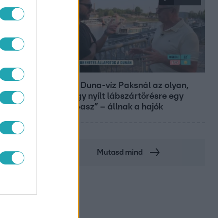
Reggeli
„10 cm Duna-víz Paksnál az olyan,
mint egy nyílt lábszártörésre egy
sebtapasz” – állnak a hajók
Mutasd mind