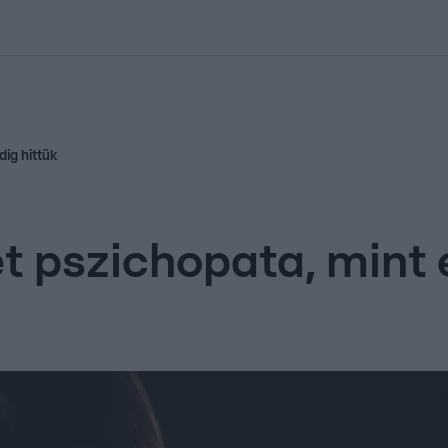
kolett
#
Időjárás
#
RTL műsor
#
Víz
#
Magyar Péter
#
Csillagjeg
dig hittük
t pszichopata, mint 