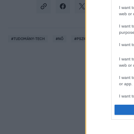
I want t
web or d
I want t
purpose
#
TUDOMÁNY-TECH
#
NŐ
#
PSZICHOPATA
#
PSZICHOL
I want 
I want t
web or d
I want t
or app.
I want t
I want t
authenti