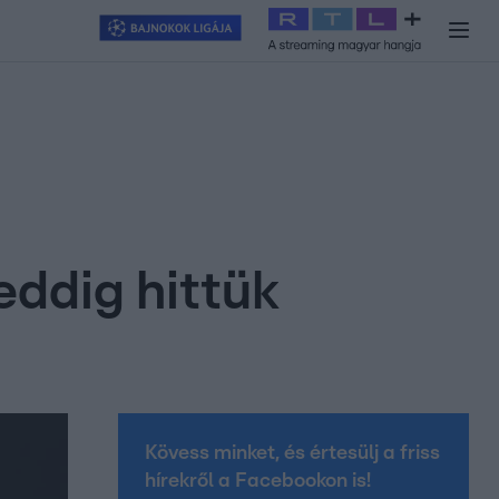
y
#
RTL+
#
Exek csatája 2026
#
Celeb vagyok, ments ki innen
#
H
eddig hittük
Kövess minket, és értesülj a friss
hírekről a Facebookon is!