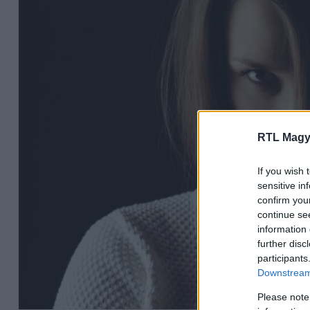
RTL Magy
If you wish 
sensitive in
confirm you
continue se
information 
further disc
participants
Downstream 
Please note