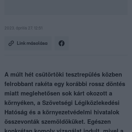
2023. április 27. 12:51
Link másolása
A múlt hét csütörtöki tesztrepülés közben
felrobbant rakéta egy korábbi rossz döntés
miatt meglehetősen sok kárt okozott a
környéken, a Szövetségi Légiközlekedési
Hatóság és a környezetvédelmi hivatalok
összevonták szemöldöküket. Egészen
konkrétan komoly vizsgálat indult, mivel a