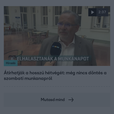
2:37
Híradó
Átírhatják a hosszú hétvégét: még nincs döntés a
szombati munkanapról
Mutasd mind