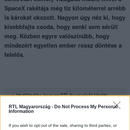
SpaceX rakétája még tíz kilométerrel arrébb
is károkat okozott. Nagyon úgy néz ki, hogy
kisebbfajta csoda, hogy senki sem sérült
meg. Közben egyre valószínűbb, hogy
mindezért egyetlen ember rossz döntése a
felelős.
Itt állítsd be, hogy az RTL.hu az elsők között
legyen a Google-találatokban!
RTL Magyarország -
Do Not Process My Personal
Information
If you wish to opt-out of the sale, sharing to third parties, or