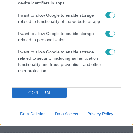
device identifiers in apps.
Bulvár
I want to allow Google to enable storage
Rubint Réka: A mai napig nem jött vissza a 100%-
related to functionality of the website or app.
os tüdőkapacitásom
I want to allow Google to enable storage
related to personalization.
I want to allow Google to enable storage
related to security, including authentication
functionality and fraud prevention, and other
user protection.
CONFIRM
Horoszkóp
Data Deletion
Data Access
Privacy Policy
Ennek a 3 csillagjegynek váratlan sikereket hozhat
a hét