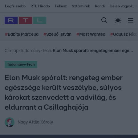
Legfrissebb
RTL Híradó
Fókusz
Sztárhírek
Randi
Celeb vagyok, me
#
Babits Marcella
#
Szellő István
#
Most Wanted
#
Gallusz Niko
Címlap
›
Tudomány-Tech
›
Elon Musk spórolt: rengeteg ember egészsége került veszélybe, súlyos károkat szenvedett a vadvilág, és eldurrant a Csillaghajója
Tudomány-Tech
Elon Musk spórolt: rengeteg ember
egészsége került veszélybe, súlyos
károkat szenvedett a vadvilág, és
eldurrant a Csillaghajója
Nagy Attila Károly