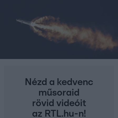
Nézd a kedvenc
műsoraid
rövid videóit
az RTL.hu-n!