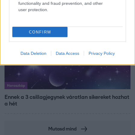
vallomása sokakat megérinthet
functionality and fraud prevention, and other
user protection.
CONFIRM
Data Deletion
Data Access
Privacy Policy
Horoszkóp
Ennek a 3 csillagjegynek váratlan sikereket hozhat
a hét
Mutasd mind