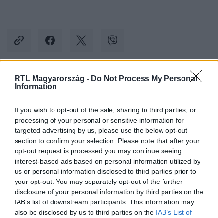
RTL Magyarország -
Do Not Process My Personal
Kövess minket, és értesülj a friss hírekről a
Information
Facebookon is!
If you wish to opt-out of the sale, sharing to third parties, or
processing of your personal or sensitive information for
Követem
targeted advertising by us, please use the below opt-out
section to confirm your selection. Please note that after your
opt-out request is processed you may continue seeing
interest-based ads based on personal information utilized by
us or personal information disclosed to third parties prior to
your opt-out. You may separately opt-out of the further
#
TUDOMÁNY-TECH
#
TUDOMÁNY
#
ANTARKTISZ
disclosure of your personal information by third parties on the
IAB’s list of downstream participants. This information may
#
JÉG
#
OLVADÁS
#
GLOBÁLIS FELMELEGEDÉS
also be disclosed by us to third parties on the
IAB’s List of