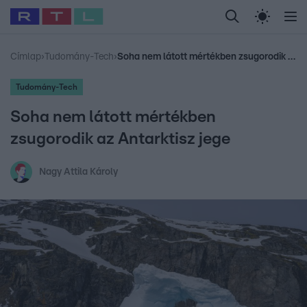
Legfrissebb
RTL Híradó
Fókusz
Sztárhírek
Randi
Celeb vagyok, me
#
Babits Marcella
#
Szellő István
#
Most Wanted
#
Gallusz Niko
Címlap
›
Tudomány-Tech
›
Soha nem látott mértékben zsugorodik az Antarktisz jege
Tudomány-Tech
Soha nem látott mértékben
zsugorodik az Antarktisz jege
Nagy Attila Károly