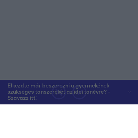
Elkezdte már beszerezni a gyermekének
szükséges tanszereket az idei tanévre? -
Szavazz itt!