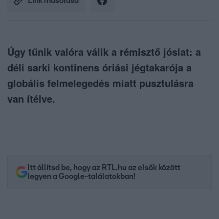
Link másolása
Úgy tűnik valóra válik a rémisztő jóslat: a
déli sarki kontinens óriási jégtakarója a
globális felmelegedés miatt pusztulásra
van ítélve.
Itt állítsd be, hogy az RTL.hu az elsők között
legyen a Google-találatokban!