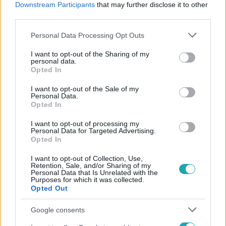
Downstream Participants
that may further disclose it to other
#
KLÍMAKATASZTRÓFA
third parties.
Please note that this website/app uses one or more Google
Personal Data Processing Opt Outs
services and may gather and store information including but
not limited to your visit or usage behaviour. You may click to
I want to opt-out of the Sharing of my
personal data.
grant or deny consent to Google and its third-party tags to
Opted In
use your data for below specified purposes in below Google
consent section.
I want to opt-out of the Sale of my
Népszerű
Personal Data.
Opted In
I want to opt-out of processing my
Personal Data for Targeted Advertising.
Opted In
14:09
I want to opt-out of Collection, Use,
Retention, Sale, and/or Sharing of my
Personal Data that Is Unrelated with the
Purposes for which it was collected.
Opted Out
Google consents