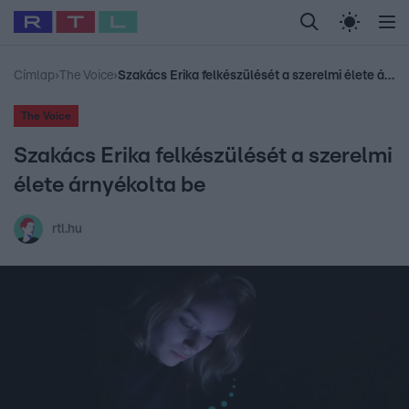
Legfrissebb
RTL Híradó
Fókusz
Sztárhírek
Randi
Celeb vagyok, me
#
Babits Marcella
#
Szellő István
#
Most Wanted
#
Gallusz Niko
Címlap
›
The Voice
›
Szakács Erika felkészülését a szerelmi élete árnyékolta be
The Voice
Szakács Erika felkészülését a szerelmi
élete árnyékolta be
rtl.hu