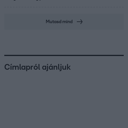
Mutasd mind
Címlapról ajánljuk