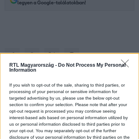
legyen a Google-találatokban!
RTL Magyarország -
Do Not Process My Personal
Information
Kövess minket, és értesülj a friss hírekről a
If you wish to opt-out of the sale, sharing to third parties, or
processing of your personal or sensitive information for
Facebookon is!
targeted advertising by us, please use the below opt-out
section to confirm your selection. Please note that after your
Követem
opt-out request is processed you may continue seeing
interest-based ads based on personal information utilized by
us or personal information disclosed to third parties prior to
your opt-out. You may separately opt-out of the further
disclosure of your personal information by third parties on the