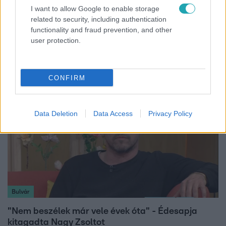
I want to allow Google to enable storage
Híradó
related to security, including authentication
Lannert Judit az RTL-nek: Maradnak a
functionality and fraud prevention, and other
tankerületek és a Klebelsberg Központ, de
user protection.
átalakítják őket
CONFIRM
Data Deletion
Data Access
Privacy Policy
Bulvár
"Nem beszélek már vele évek óta" - Édesapja
kitagadta Nagy Zsoltot