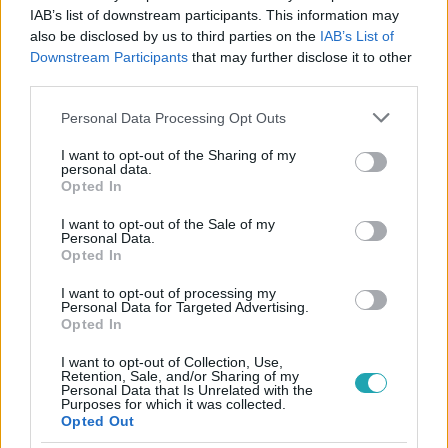
IAB’s list of downstream participants. This information may
also be disclosed by us to third parties on the
IAB’s List of
#
THE VOICE
#
RTL
#
ADÁSRÉSZLETEK
#
VIDEÓ
Downstream Participants
that may further disclose it to other
#
SZAKÁCS ERIKA
#
FELKÉSZÜLÉS
#
MIKLÓSA ERIKA
third parties.
#
SZERELMI ÉLET
Please note that this website/app uses one or more Google
Personal Data Processing Opt Outs
services and may gather and store information including but
not limited to your visit or usage behaviour. You may click to
I want to opt-out of the Sharing of my
personal data.
grant or deny consent to Google and its third-party tags to
Opted In
use your data for below specified purposes in below Google
consent section.
I want to opt-out of the Sale of my
Personal Data.
Opted In
Népszerű
I want to opt-out of processing my
Personal Data for Targeted Advertising.
Opted In
I want to opt-out of Collection, Use,
6:56
Retention, Sale, and/or Sharing of my
Personal Data that Is Unrelated with the
Purposes for which it was collected.
Opted Out