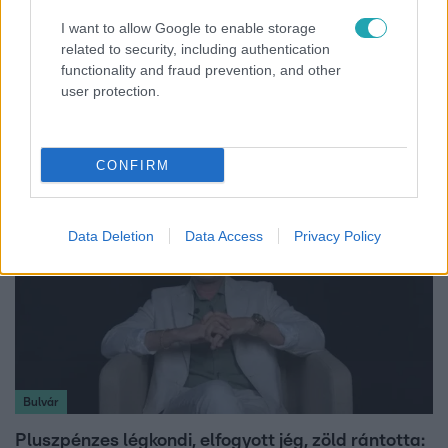
I want to allow Google to enable storage
Reggeli
related to security, including authentication
functionality and fraud prevention, and other
„A csúcs opcionális, a biztonságos hazatérés
user protection.
kötelező” – 50 méterre a csúcstól fordult vissza
Klein Dávid
CONFIRM
Data Deletion
Data Access
Privacy Policy
Bulvár
Pluszpénzes légkondi, elfogyott jég, zöld rántotta: