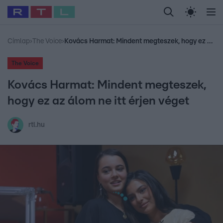
Legfrissebb
RTL Híradó
Fókusz
Sztárhírek
Randi
Celeb vagyok, me
#
Babits Marcella
#
Szellő István
#
Most Wanted
#
Gallusz Niko
Címlap
›
The Voice
›
Kovács Harmat: Mindent megteszek, hogy ez az álom ne itt érjen véget
The Voice
Kovács Harmat: Mindent megteszek,
hogy ez az álom ne itt érjen véget
rtl.hu