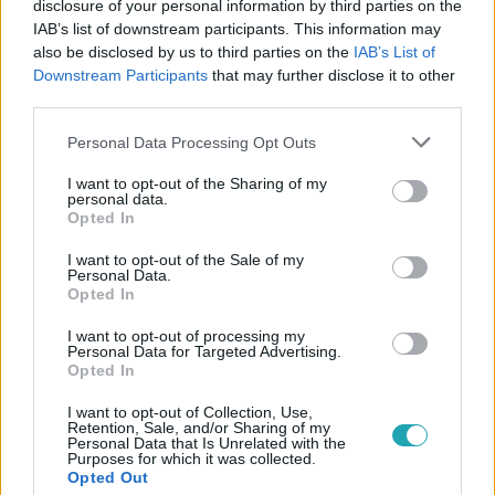
disclosure of your personal information by third parties on the
IAB’s list of downstream participants. This information may
#
THE VOICE
#
RTL
#
ADÁSRÉSZLETEK
#
VIDEÓ
also be disclosed by us to third parties on the
IAB’s List of
Downstream Participants
that may further disclose it to other
#
KOVÁCS HARMAT
#
FELKÉSZÜLÉS
third parties.
#
KOVÁCS GYOPÁR
#
MANUEL
Please note that this website/app uses one or more Google
Personal Data Processing Opt Outs
services and may gather and store information including but
not limited to your visit or usage behaviour. You may click to
I want to opt-out of the Sharing of my
personal data.
grant or deny consent to Google and its third-party tags to
Opted In
use your data for below specified purposes in below Google
consent section.
I want to opt-out of the Sale of my
Personal Data.
Opted In
Népszerű
I want to opt-out of processing my
Personal Data for Targeted Advertising.
Opted In
I want to opt-out of Collection, Use,
3:14
Retention, Sale, and/or Sharing of my
Personal Data that Is Unrelated with the
Purposes for which it was collected.
Opted Out