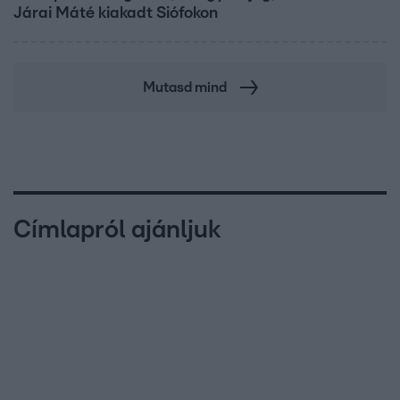
Járai Máté kiakadt Siófokon
Mutasd mind
Címlapról ajánljuk