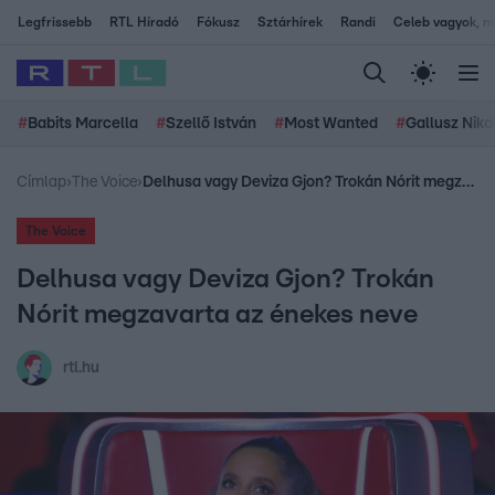
Legfrissebb
RTL Híradó
Fókusz
Sztárhírek
Randi
Celeb vagyok, me
#
Babits Marcella
#
Szellő István
#
Most Wanted
#
Gallusz Niko
Címlap
›
The Voice
›
Delhusa vagy Deviza Gjon? Trokán Nórit megzavarta az énekes neve
The Voice
Delhusa vagy Deviza Gjon? Trokán
Nórit megzavarta az énekes neve
rtl.hu