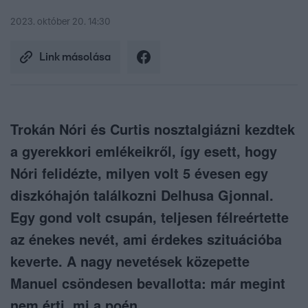
2023. október 20. 14:30
Link másolása
Trokán Nóri és Curtis nosztalgiázni kezdtek
a gyerekkori emlékeikről, így esett, hogy
Nóri felidézte, milyen volt 5 évesen egy
diszkóhajón találkozni Delhusa Gjonnal.
Egy gond volt csupán, teljesen félreértette
az énekes nevét, ami érdekes szituációba
keverte. A nagy nevetések közepette
Manuel csöndesen bevallotta: már megint
nem érti, mi a poén…