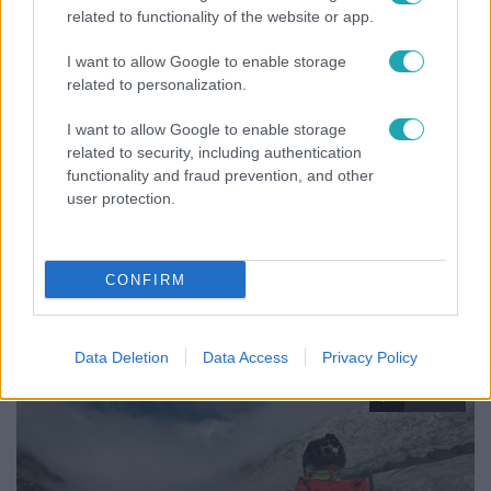
related to functionality of the website or app.
I want to allow Google to enable storage
related to personalization.
I want to allow Google to enable storage
related to security, including authentication
functionality and fraud prevention, and other
user protection.
Reggeli
„Ha olyan ember keresne meg, akkor sem
CONFIRM
vállalnám!” – Détár Enikő megszólalt a politikai
megkeresésekkel kapcsolatban
Data Deletion
Data Access
Privacy Policy
14:09