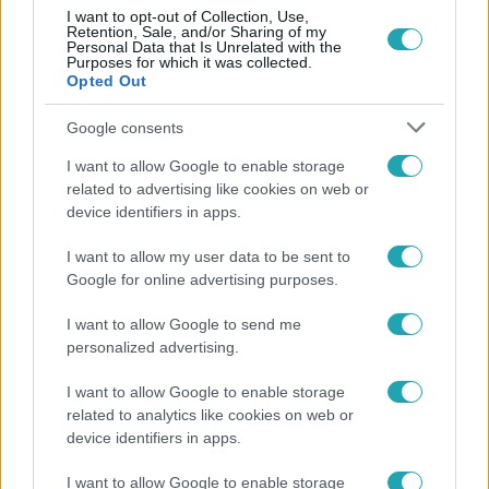
Népszerű
I want to opt-out of Collection, Use,
Retention, Sale, and/or Sharing of my
Personal Data that Is Unrelated with the
Purposes for which it was collected.
Opted Out
Google consents
I want to allow Google to enable storage
related to advertising like cookies on web or
device identifiers in apps.
I want to allow my user data to be sent to
Google for online advertising purposes.
I want to allow Google to send me
Bulvár
personalized advertising.
„Téged. Engem. Minket.” – Emilio és Tina szerelmes
I want to allow Google to enable storage
vallomása sokakat megérinthet
related to analytics like cookies on web or
device identifiers in apps.
I want to allow Google to enable storage
17:24