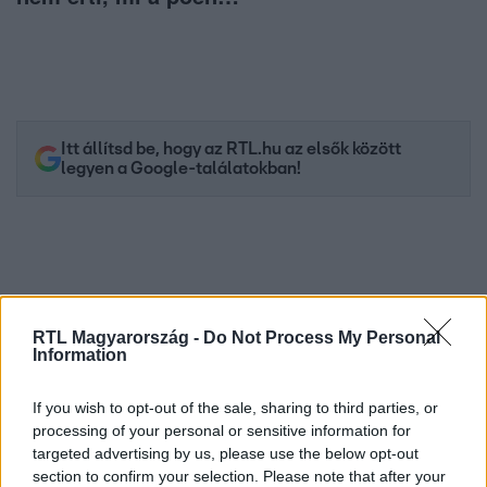
Itt állítsd be, hogy az RTL.hu az elsők között
legyen a Google-találatokban!
RTL Magyarország -
Do Not Process My Personal
Information
If you wish to opt-out of the sale, sharing to third parties, or
processing of your personal or sensitive information for
Kövess minket, és értesülj a friss hírekről a
targeted advertising by us, please use the below opt-out
section to confirm your selection. Please note that after your
Facebookon is!