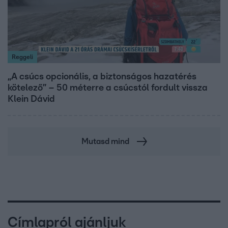
Reggeli
„A csúcs opcionális, a biztonságos hazatérés
kötelező” – 50 méterre a csúcstól fordult vissza
Klein Dávid
Mutasd mind
Címlapról ajánljuk