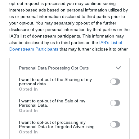
opt-out request is processed you may continue seeing
interest-based ads based on personal information utilized by
Követem
us or personal information disclosed to third parties prior to
your opt-out. You may separately opt-out of the further
disclosure of your personal information by third parties on the
IAB’s list of downstream participants. This information may
also be disclosed by us to third parties on the
IAB’s List of
Downstream Participants
that may further disclose it to other
third parties.
#
THE VOICE
#
RTL
#
EXTRA VIDEÓK
#
VIDEÓ
Please note that this website/app uses one or more Google
#
TROKÁN NÓRI
#
CURTIS
#
MANUEL
Personal Data Processing Opt Outs
services and may gather and store information including but
#
MIKLÓSA ERIKA
#
NOSZTALGIA
#
GYEREKKOR
not limited to your visit or usage behaviour. You may click to
I want to opt-out of the Sharing of my
personal data.
grant or deny consent to Google and its third-party tags to
#
FÉLREÉRTÉS
#
VICC
#
DELHUSA GJON
Opted In
use your data for below specified purposes in below Google
consent section.
I want to opt-out of the Sale of my
Personal Data.
Opted In
I want to opt-out of processing my
Personal Data for Targeted Advertising.
Opted In