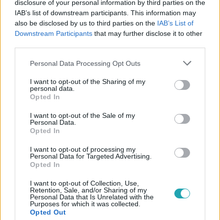
disclosure of your personal information by third parties on the
IAB’s list of downstream participants. This information may
#
THE VOICE
#
RTL
#
EXTRA VIDEÓK
#
VIDEÓ
also be disclosed by us to third parties on the
IAB’s List of
Downstream Participants
that may further disclose it to other
#
CURTIS
#
EXTRA
#
INTERJÚ
#
COACH
third parties.
#
SEGÍTŐ
#
HERCEG ERIKA
#
TANÁCS
Please note that this website/app uses one or more Google
Personal Data Processing Opt Outs
services and may gather and store information including but
not limited to your visit or usage behaviour. You may click to
I want to opt-out of the Sharing of my
personal data.
grant or deny consent to Google and its third-party tags to
Opted In
use your data for below specified purposes in below Google
consent section.
I want to opt-out of the Sale of my
Personal Data.
Opted In
Népszerű
I want to opt-out of processing my
Personal Data for Targeted Advertising.
Opted In
I want to opt-out of Collection, Use,
17:24
Retention, Sale, and/or Sharing of my
Personal Data that Is Unrelated with the
Purposes for which it was collected.
Opted Out