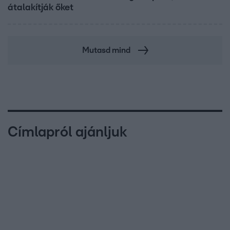
átalakítják őket
Mutasd mind
Címlapról ajánljuk