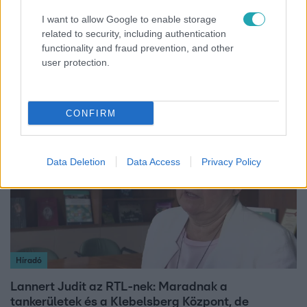
I want to allow Google to enable storage
Belföld
related to security, including authentication
functionality and fraud prevention, and other
800 dalból válogattak: így ünneplik Bródy János
user protection.
életművét a Sziget Fesztiválon
CONFIRM
3:14
Data Deletion
Data Access
Privacy Policy
Híradó
Lannert Judit az RTL-nek: Maradnak a
tankerületek és a Klebelsberg Központ, de