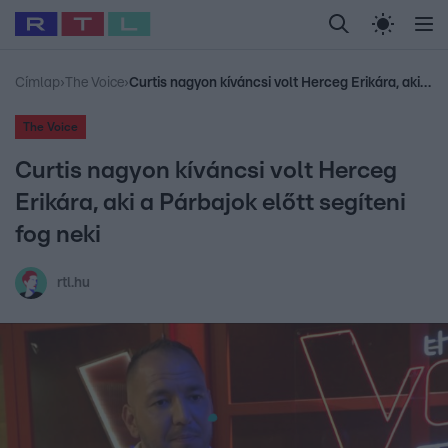
Legfrissebb
RTL Híradó
Fókusz
Sztárhírek
Randi
Celeb vagyok, me
#
Babits Marcella
#
Szellő István
#
Most Wanted
#
Gallusz Niko
Címlap
›
The Voice
›
Curtis nagyon kíváncsi volt Herceg Erikára, aki a Párbajok előtt segíteni fog neki
The Voice
Curtis nagyon kíváncsi volt Herceg
Erikára, aki a Párbajok előtt segíteni
fog neki
rtl.hu