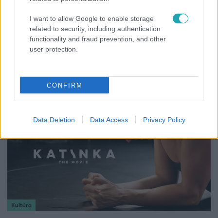
I want to allow Google to enable storage
related to security, including authentication
functionality and fraud prevention, and other
Bulvár
user protection.
Rubint Réka: A mai napig nem jött vissza a 100%-
os tüdőkapacitásom
CONFIRM
Data Deletion
Data Access
Privacy Policy
Kultúra