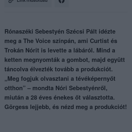
Link másolása
Rónaszéki Sebestyén Szécsi Pált idézte
meg a The Voice színpán, ami Curtist és
Trokán Nórit is levette a lábáról. Mind a
ketten megnyomták a gombot, majd együtt
táncolva élvezték tovább a produkciót.
„Meg fogjuk olvasztani a tévéképernyőt
otthon” – mondta Nóri Sebestyénről,
miután a 28 éves énekes őt választotta.
Görgess lejjebb, és nézd meg a produkciót!