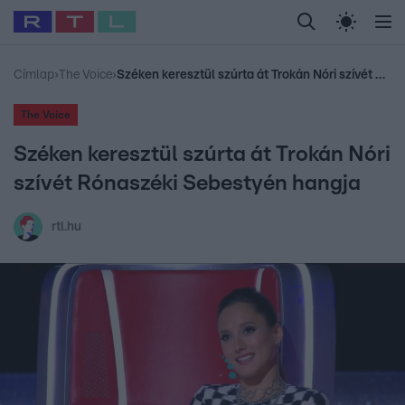
Legfrissebb
RTL Híradó
Fókusz
Sztárhírek
Randi
Celeb vagyok, me
#
Babits Marcella
#
Szellő István
#
Most Wanted
#
Gallusz Niko
Címlap
›
The Voice
›
Széken keresztül szúrta át Trokán Nóri szívét Rónaszéki Sebestyén hangja
The Voice
Széken keresztül szúrta át Trokán Nóri
szívét Rónaszéki Sebestyén hangja
rtl.hu