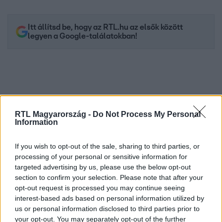
Itt állítsd be, hogy az RTL.hu az elsők között
legyen a Google-találatokban!
RTL Magyarország -
Do Not Process My Personal
Information
If you wish to opt-out of the sale, sharing to third parties, or
processing of your personal or sensitive information for
Kövess minket, és értesülj a friss hírekről a
targeted advertising by us, please use the below opt-out
section to confirm your selection. Please note that after your
Facebookon is!
opt-out request is processed you may continue seeing
interest-based ads based on personal information utilized by
Követem
us or personal information disclosed to third parties prior to
your opt-out. You may separately opt-out of the further