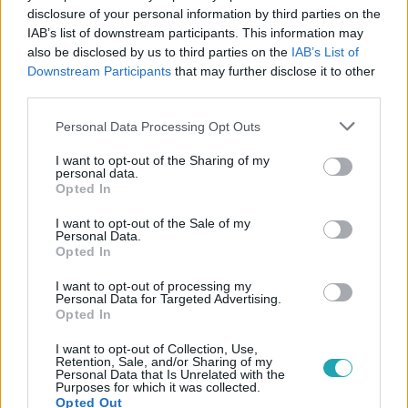
disclosure of your personal information by third parties on the
IAB’s list of downstream participants. This information may
also be disclosed by us to third parties on the
IAB’s List of
Downstream Participants
that may further disclose it to other
third parties.
#
THE VOICE
#
RTL
#
ADÁSRÉSZLETEK
#
VIDEÓ
Please note that this website/app uses one or more Google
#
RÓNASZÉKI SEBESTYÉN
#
ÉRTÉKELÉS
#
TROKÁN NÓRI
Personal Data Processing Opt Outs
services and may gather and store information including but
#
SZÉCSI PÁL
not limited to your visit or usage behaviour. You may click to
I want to opt-out of the Sharing of my
personal data.
grant or deny consent to Google and its third-party tags to
Opted In
use your data for below specified purposes in below Google
consent section.
I want to opt-out of the Sale of my
Personal Data.
Opted In
I want to opt-out of processing my
Personal Data for Targeted Advertising.
Népszerű
Opted In
I want to opt-out of Collection, Use,
Retention, Sale, and/or Sharing of my
Personal Data that Is Unrelated with the
Purposes for which it was collected.
Opted Out