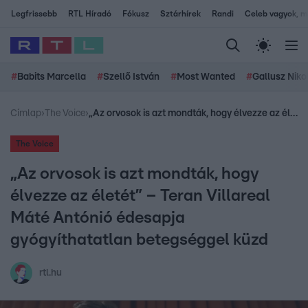
Legfrissebb
RTL Híradó
Fókusz
Sztárhírek
Randi
Celeb vagyok, me
#
Babits Marcella
#
Szellő István
#
Most Wanted
#
Gallusz Niko
Címlap
›
The Voice
›
„Az orvosok is azt mondták, hogy élvezze az életét” – Teran Villareal Máté Antónió édesapja gyógyíthatatlan betegséggel küzd
The Voice
„Az orvosok is azt mondták, hogy
élvezze az életét” – Teran Villareal
Máté Antónió édesapja
gyógyíthatatlan betegséggel küzd
rtl.hu