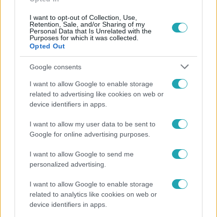
I want to opt-out of Collection, Use,
Retention, Sale, and/or Sharing of my
Personal Data that Is Unrelated with the
Népszerű
Purposes for which it was collected.
Opted Out
Google consents
I want to allow Google to enable storage
related to advertising like cookies on web or
device identifiers in apps.
I want to allow my user data to be sent to
Google for online advertising purposes.
I want to allow Google to send me
personalized advertising.
Kultúra
I want to allow Google to enable storage
related to analytics like cookies on web or
Hosszú Katinka a dokumentumfilmjében Shane
device identifiers in apps.
Tusupról: A medencében minden működött