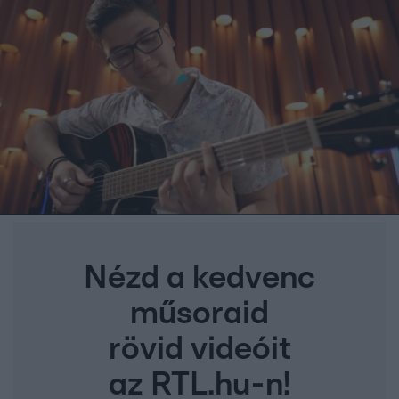
Nézd a kedvenc
műsoraid
rövid videóit
az RTL.hu-n!