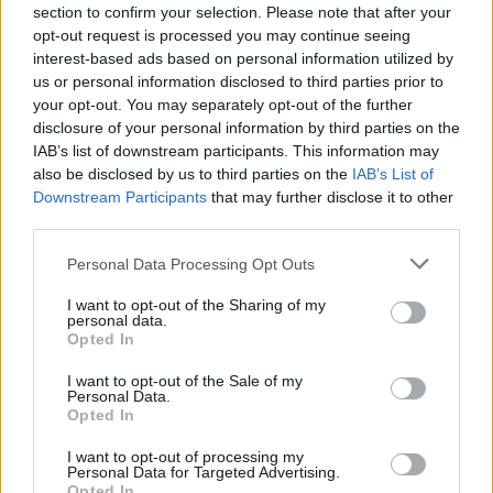
section to confirm your selection. Please note that after your
opt-out request is processed you may continue seeing
Kövess minket, és értesülj a friss hírekről a
interest-based ads based on personal information utilized by
Facebookon is!
us or personal information disclosed to third parties prior to
your opt-out. You may separately opt-out of the further
Követem
disclosure of your personal information by third parties on the
IAB’s list of downstream participants. This information may
also be disclosed by us to third parties on the
IAB’s List of
Downstream Participants
that may further disclose it to other
third parties.
Please note that this website/app uses one or more Google
Personal Data Processing Opt Outs
#
THE VOICE
#
RTL
#
EXTRA VIDEÓK
#
VIDEÓ
services and may gather and store information including but
not limited to your visit or usage behaviour. You may click to
I want to opt-out of the Sharing of my
#
TERAN VILLAREAL MÁTÉ ANTÓNIÓ
#
ÉDESAPA
personal data.
grant or deny consent to Google and its third-party tags to
Opted In
#
BETEGSÉG
#
GITÁR
#
ZONGORA
#
UKULELE
use your data for below specified purposes in below Google
consent section.
I want to opt-out of the Sale of my
#
MELODIKA
#
FURULYA
Personal Data.
Opted In
I want to opt-out of processing my
Personal Data for Targeted Advertising.
Opted In