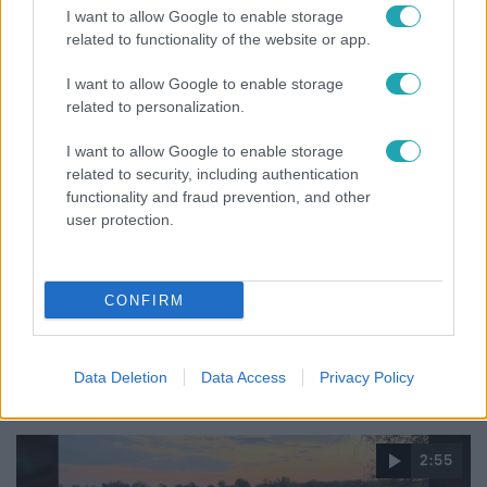
I want to allow Google to enable storage
related to functionality of the website or app.
6:35
I want to allow Google to enable storage
related to personalization.
I want to allow Google to enable storage
related to security, including authentication
functionality and fraud prevention, and other
user protection.
Reggeli
CONFIRM
„Magyarként nekem nagyon fura volt” – Pusztai
Olivér elárulta, milyen valójában az élet a világ
legélhetőbb városában
Data Deletion
Data Access
Privacy Policy
2:55