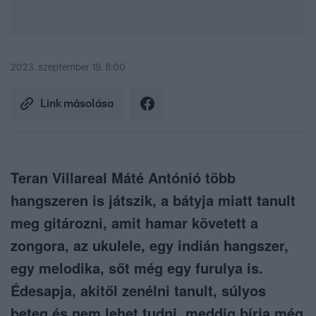
2023. szeptember 19. 8:00
Link másolása
Teran Villareal Máté Antónió több
hangszeren is játszik, a bátyja miatt tanult
meg gitározni, amit hamar követett a
zongora, az ukulele, egy indián hangszer,
egy melodika, sőt még egy furulya is.
Édesapja, akitől zenélni tanult, súlyos
beteg és nem lehet tudni, meddig bírja még