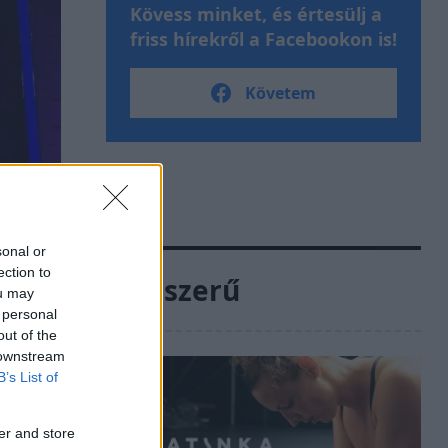
Kövess minket, és értesülj a
friss hírekről a Facebookon is!
Követem
sonal or
ection to
Népszerű
ou may
 personal
out of the
 downstream
B’s List of
er and store