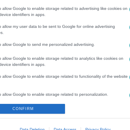
o allow Google to enable storage related to advertising like cookies on
evice identifiers in apps.
sők között legyen a Google-találatokban!
o allow my user data to be sent to Google for online advertising
s.
to allow Google to send me personalized advertising.
o allow Google to enable storage related to analytics like cookies on
evice identifiers in apps.
o allow Google to enable storage related to functionality of the website
ÁTÉK
#
GYŐZELEM
#
FILMSZTÁR
#
FILM
#
HÍRESSÉG
o allow Google to enable storage related to personalization.
ENDAYA
o allow Google to enable storage related to security, including
CONFIRM
cation functionality and fraud prevention, and other user protection.
Data Deletion
Data Access
Privacy Policy