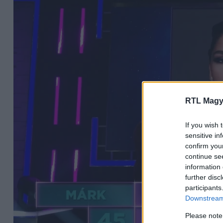
RTL Magy
If you wish 
sensitive in
confirm you
continue se
information 
further disc
participants
Downstream 
Please note