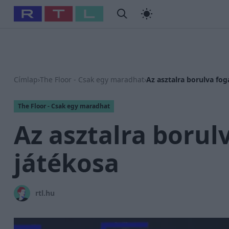
#
Babits Marcella
#
Szellő István
#
Most Wanted
#
Gallusz
Címlap
›
The Floor - Csak egy maradhat
›
Az asztalra borulva fo
The Floor - Csak egy maradhat
Az asztalra borul
játékosa
rtl.hu