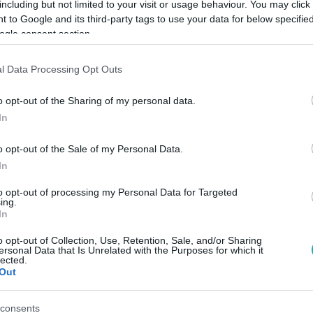
including but not limited to your visit or usage behaviour. You may click 
 to Google and its third-party tags to use your data for below specifi
ogle consent section.
l Data Processing Opt Outs
Link másolása
o opt-out of the Sharing of my personal data.
In
o opt-out of the Sale of my Personal Data.
ztárjai” kategóriában mérték össze
In
t kellett felismerniük, mint például Hugh
to opt-out of processing my Personal Data for Targeted
éppen Zendaya. Az óriási harc végén a
ing.
In
 lett a jobb.
Nézd vissza a The Floor legújabb
o opt-out of Collection, Use, Retention, Sale, and/or Sharing
ersonal Data that Is Unrelated with the Purposes for which it
lected.
Out
mon
!
consents