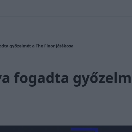
 Nikolett
#
Időjárás
#
RTL műsor
#
Víz
#
Magyar Péter
#
Csi
gadta győzelmét a The Floor játékosa
va fogadta győzelm