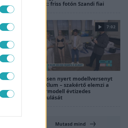
férfiak: friss fotón Szandi fiai
7:02
Reggeli
19 évesen nyert modellversenyt
Heidi Klum – szakértő elemzi a
szupermodell évtizedes
átalakulását
Mutasd mind