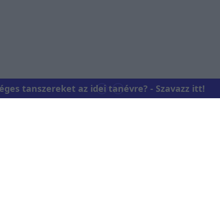
es tanszereket az idei tanévre? - Szavazz itt!
Kapcsolat
RTL Group Beszá
Magatartási K
 az RTL+-on
Vállalati hírek
RTL Magyarorsz