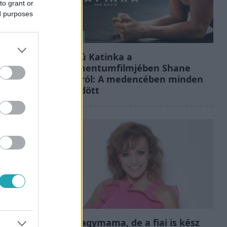
to grant or
ed purposes
Kultúra
Hosszú Katinka a
dokumentumfilmjében Shane
Tusupról: A medencében minden
működött
Bulvár
Már nagymama, de a fiai is kész