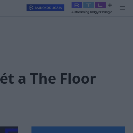
llagjegy
#
RTL+
#
Exek csatája 2026
#
Celeb vagyok, ments ki
ét a The Floor