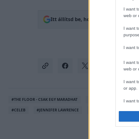
I want t
web or d
Itt állítsd be, hogy az RTL.hu az el
I want t
purpose
I want 
I want t
web or d
I want t
or app.
#
THE FLOOR - CSAK EGY MARADHAT
#
ADÁSRÉSZLETEK
#
J
I want t
#
CELEB
#
JENNIFER LAWRENCE
#
HUGH JACKMAN
#
Z
I want t
authenti