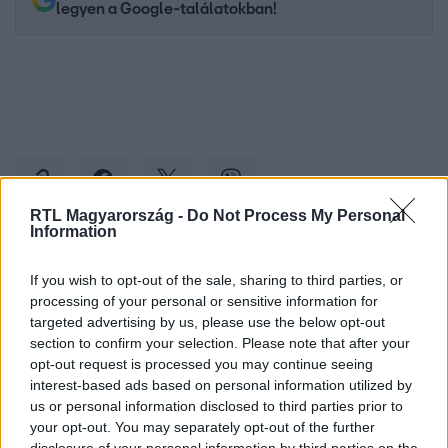
legyen a Google-találatokban!
RTL Magyarország -
Do Not Process My Personal
Information
Kövess minket, és értesülj a friss hírekről a
If you wish to opt-out of the sale, sharing to third parties, or
Facebookon is!
processing of your personal or sensitive information for
targeted advertising by us, please use the below opt-out
section to confirm your selection. Please note that after your
Követem
opt-out request is processed you may continue seeing
interest-based ads based on personal information utilized by
us or personal information disclosed to third parties prior to
your opt-out. You may separately opt-out of the further