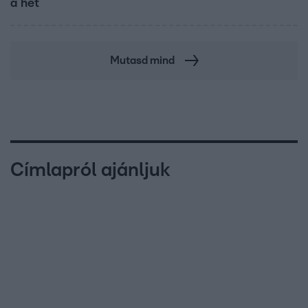
a hét
Mutasd mind
Címlapról ajánljuk