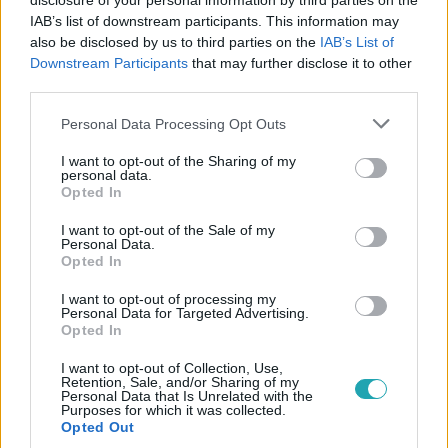
disclosure of your personal information by third parties on the
IAB’s list of downstream participants. This information may
#
TEHETSÉG ELSŐ LÁTÁSRA
#
ADÁSRÉSZLETEK
also be disclosed by us to third parties on the
IAB’s List of
Downstream Participants
that may further disclose it to other
#
7. ADÁS
#
NAGY ERVIN
#
ISTENES BENCE
third parties.
#
BŰVÉSZ
#
TALÁLAT
#
TEHETSÉG
#
TANGA
Please note that this website/app uses one or more Google
Personal Data Processing Opt Outs
services and may gather and store information including but
#
VILLANTÁS
#
BŰVÉSZTRÜKK
not limited to your visit or usage behaviour. You may click to
I want to opt-out of the Sharing of my
personal data.
grant or deny consent to Google and its third-party tags to
Opted In
use your data for below specified purposes in below Google
consent section.
I want to opt-out of the Sale of my
Personal Data.
Opted In
I want to opt-out of processing my
Népszerű
Personal Data for Targeted Advertising.
Opted In
I want to opt-out of Collection, Use,
Retention, Sale, and/or Sharing of my
Personal Data that Is Unrelated with the
Purposes for which it was collected.
Opted Out