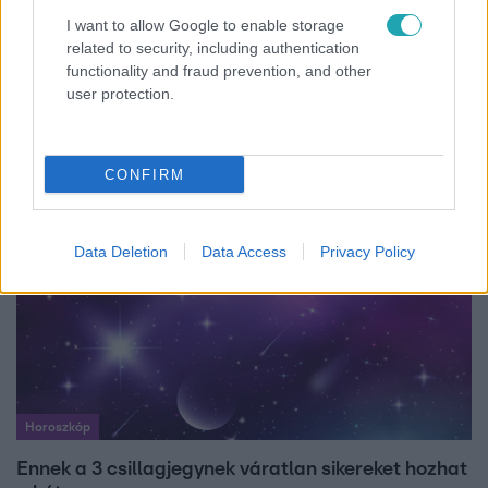
I want to allow Google to enable storage
related to security, including authentication
Bulvár
functionality and fraud prevention, and other
user protection.
Pluszpénzes légkondi, elfogyott jég, zöld rántotta:
Járai Máté kiakadt Siófokon
CONFIRM
Data Deletion
Data Access
Privacy Policy
Horoszkóp
Ennek a 3 csillagjegynek váratlan sikereket hozhat