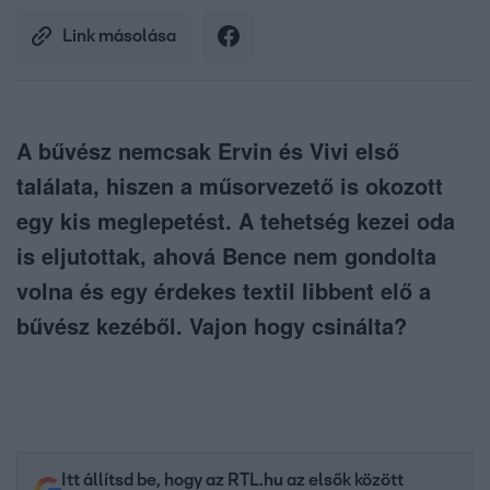
Link másolása
A bűvész nemcsak Ervin és Vivi első
találata, hiszen a műsorvezető is okozott
egy kis meglepetést. A tehetség kezei oda
is eljutottak, ahová Bence nem gondolta
volna és egy érdekes textil libbent elő a
bűvész kezéből. Vajon hogy csinálta?
Itt állítsd be, hogy az RTL.hu az elsők között