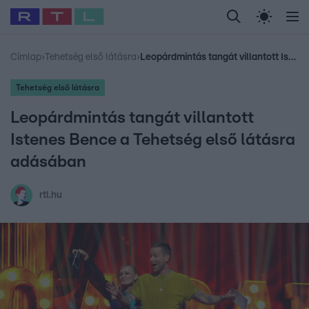
Legfrissebb
RTL Híradó
Fókusz
Sztárhírek
Randi
Celeb vagyok, me
#
Babits Marcella
#
Szellő István
#
Most Wanted
#
Gallusz Niko
Címlap
›
Tehetség első látásra
›
Leopárdmintás tangát villantott Istenes Bence a Tehetség első látásra adásában
Tehetség első látásra
Leopárdmintás tangát villantott
Istenes Bence a Tehetség első látásra
adásában
rtl.hu