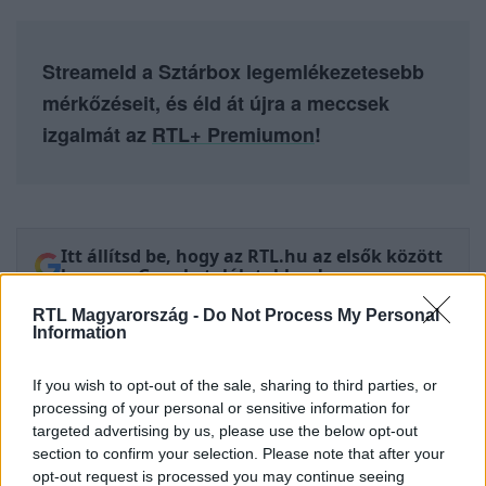
Streameld a Sztárbox legemlékezetesebb
mérkőzéseit, és éld át újra a meccsek
izgalmát az
RTL+ Premiumon
!
Itt állítsd be, hogy az RTL.hu az elsők között
legyen a Google-találatokban!
RTL Magyarország -
Do Not Process My Personal
Information
If you wish to opt-out of the sale, sharing to third parties, or
processing of your personal or sensitive information for
targeted advertising by us, please use the below opt-out
section to confirm your selection. Please note that after your
opt-out request is processed you may continue seeing