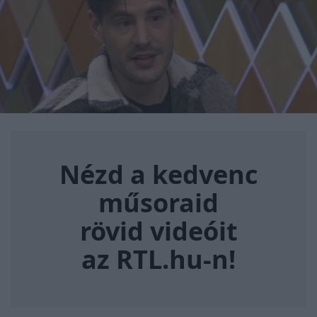
Nézd a kedvenc műsoraid rövi
Nézd a kedvenc
műsoraid
rövid videóit
az RTL.hu-n!