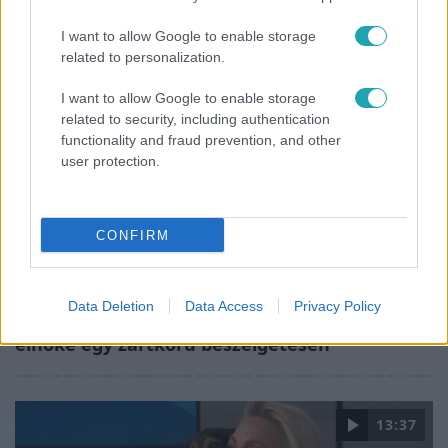
I want to allow Google to enable storage
related to personalization.
2:56
I want to allow Google to enable storage
related to security, including authentication
functionality and fraud prevention, and other
user protection.
CONFIRM
Híradó
Költségcsökkentés és kieső támogató
Data Deletion
Data Access
Privacy Policy
szerződések - ezekre panaszkodott a Fradi
elnöke egy zártkörű beszélgetésen
13:37