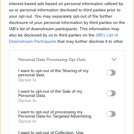
interest-based ads based on personal information utilized by
us or personal information disclosed to third parties prior to
your opt-out. You may separately opt-out of the further
Kövess minket, és értesülj a friss
disclosure of your personal information by third parties on the
hírekről a Facebookon is!
IAB’s list of downstream participants. This information may
also be disclosed by us to third parties on the
IAB’s List of
Downstream Participants
that may further disclose it to other
Követem
third parties.
Please note that this website/app uses one or more Google
Personal Data Processing Opt Outs
services and may gather and store information including but
not limited to your visit or usage behaviour. You may click to
I want to opt-out of the Sharing of my
personal data.
grant or deny consent to Google and its third-party tags to
Opted In
use your data for below specified purposes in below Google
#
SZTÁRBOX
#
RTL
#
SZTÁRBOX 2025
consent section.
I want to opt-out of the Sale of my
#
KOCSIS DÉNES
#
PÁPAI JOCI
#
FELKÉSZÜLÉS
Personal Data.
Opted In
#
RING
#
BOX
I want to opt-out of processing my
Personal Data for Targeted Advertising.
Opted In
I want to opt-out of Collection, Use,