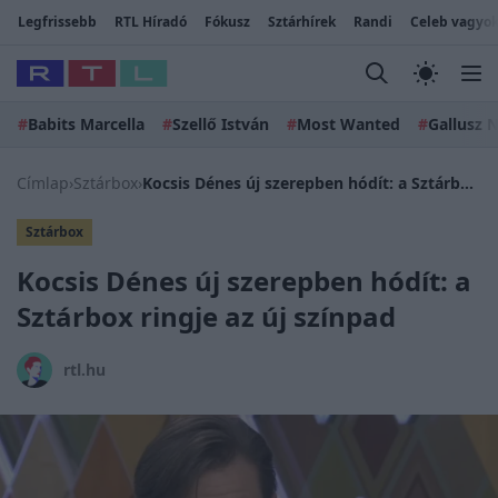
Legfrissebb
RTL Híradó
Fókusz
Sztárhírek
Randi
Celeb vagyok
#
Babits Marcella
#
Szellő István
#
Most Wanted
#
Gallusz N
Címlap
›
Sztárbox
›
Kocsis Dénes új szerepben hódít: a Sztárbox ringje az új színpad
Sztárbox
Kocsis Dénes új szerepben hódít: a
Sztárbox ringje az új színpad
rtl.hu