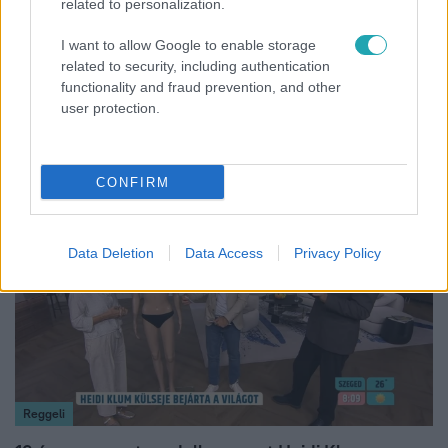
related to personalization.
I want to allow Google to enable storage
Reggeli
related to security, including authentication
functionality and fraud prevention, and other
„Ha olyan ember keresne meg, akkor sem
user protection.
vállalnám!” – Détár Enikő megszólalt a politikai
megkeresésekkel kapcsolatban
CONFIRM
7:02
Data Deletion
Data Access
Privacy Policy
Reggeli