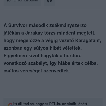
Link másolása
A Survivor második zsákmányszerző
játékán a Jarakay törzs mindent megtett,
hogy megelőzze a végig vezető Karagatant,
azonban egy súlyos hibát vétettek.
Figyelmen kívül hagyták a hordóra
vonatkozó szabályt, így hiába értek célba,
csúfos vereséget szenvedtek.
Itt állítsd be, hogy az RTL.hu az elsők között