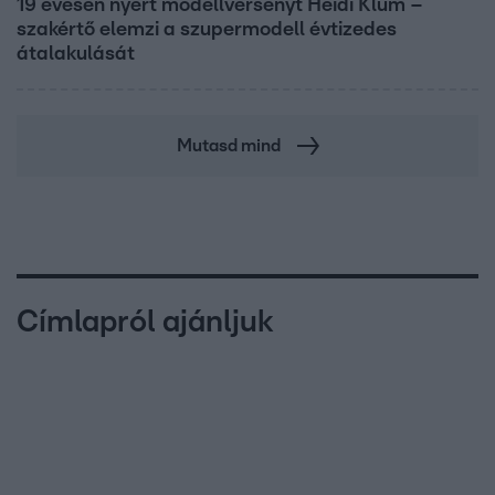
19 évesen nyert modellversenyt Heidi Klum –
szakértő elemzi a szupermodell évtizedes
átalakulását
Mutasd mind
Címlapról ajánljuk