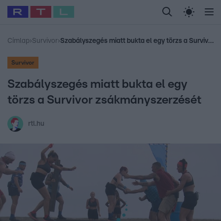
Legfrissebb
RTL Híradó
Fókusz
Sztárhírek
Randi
Celeb vagyok, me
#
Babits Marcella
#
Szellő István
#
Most Wanted
#
Gallusz Niko
Címlap
›
Survivor
›
Szabályszegés miatt bukta el egy törzs a Survivor zsákmányszerzését
Survivor
Szabályszegés miatt bukta el egy
törzs a Survivor zsákmányszerzését
rtl.hu