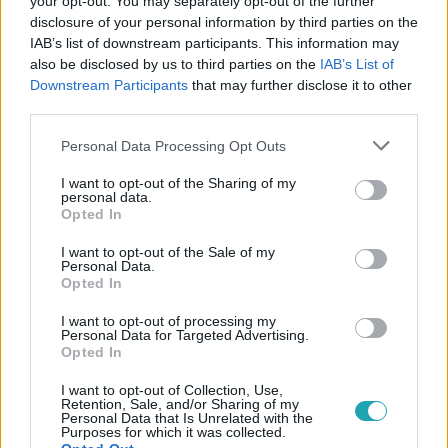
your opt-out. You may separately opt-out of the further
disclosure of your personal information by third parties on the
#
SURVIVOR
#
VIDEÓ
#
ADÁSRÉSZLETEK
IAB’s list of downstream participants. This information may
also be disclosed by us to third parties on the
IAB’s List of
#
JARAKAY
#
ZSÁKMÁNYSZERZÉS
#
JÁTÉKSZABÁLY
Downstream Participants
that may further disclose it to other
third parties.
#
SZABÁLYSZEGÉS
#
HORDÓ
#
VESZTES
#
KARAGATAN
Please note that this website/app uses one or more Google
Personal Data Processing Opt Outs
services and may gather and store information including but
not limited to your visit or usage behaviour. You may click to
I want to opt-out of the Sharing of my
personal data.
grant or deny consent to Google and its third-party tags to
Opted In
use your data for below specified purposes in below Google
consent section.
I want to opt-out of the Sale of my
Personal Data.
Opted In
Népszerű
I want to opt-out of processing my
Personal Data for Targeted Advertising.
Opted In
I want to opt-out of Collection, Use,
Retention, Sale, and/or Sharing of my
Personal Data that Is Unrelated with the
Purposes for which it was collected.