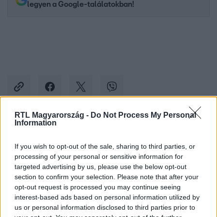
legyen a Google-találatokban!
RTL Magyarország -
Do Not Process My Personal
Information
Kövess minket, és értesülj a friss hírekről a
Facebookon is!
If you wish to opt-out of the sale, sharing to third parties, or
processing of your personal or sensitive information for
targeted advertising by us, please use the below opt-out
Követem
section to confirm your selection. Please note that after your
opt-out request is processed you may continue seeing
interest-based ads based on personal information utilized by
us or personal information disclosed to third parties prior to