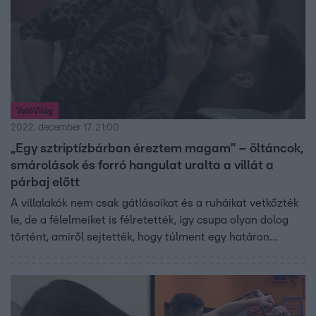
ValóVilág
2022. december 17. 21:00
„Egy sztriptízbárban éreztem magam” – öltáncok,
smárolások és forró hangulat uralta a villát a
párbaj előtt
A villalakók nem csak gátlásaikat és a ruháikat vetkőzték
le, de a félelmeiket is félretették, így csupa olyan dolog
történt, amiről sejtették, hogy túlment egy határon…