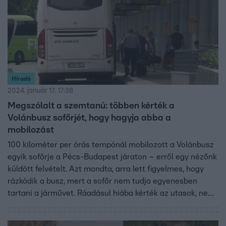
Híradó
2024. január 17. 17:38
Megszólalt a szemtanú: többen kérték a
Volánbusz sofőrjét, hogy hagyja abba a
mobilozást
100 kilométer per órás tempónál mobilozott a Volánbusz
egyik sofőrje a Pécs-Budapest járaton – erről egy nézőnk
küldött felvételt. Azt mondta, arra lett figyelmes, hogy
rázkódik a busz, mert a sofőr nem tudja egyenesben
tartani a járművet. Ráadásul hiába kérték az utasok, nem
hagyta abba a mobilozást a sofőr. A Volánbusz
vizsgálatot indított az ügyben.