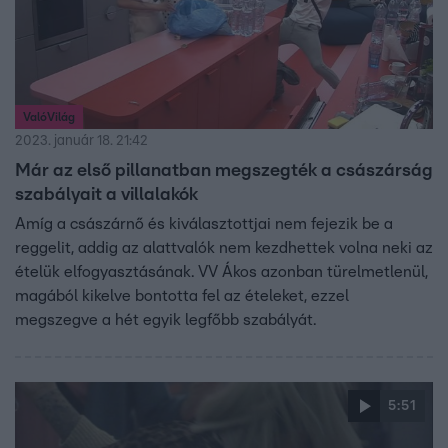
ValóVilág
2023. január 18. 21:42
Már az első pillanatban megszegték a császárság
szabályait a villalakók
Amíg a császárnő és kiválasztottjai nem fejezik be a
reggelit, addig az alattvalók nem kezdhettek volna neki az
ételük elfogyasztásának. VV Ákos azonban türelmetlenül,
magából kikelve bontotta fel az ételeket, ezzel
megszegve a hét egyik legfőbb szabályát.
5:51