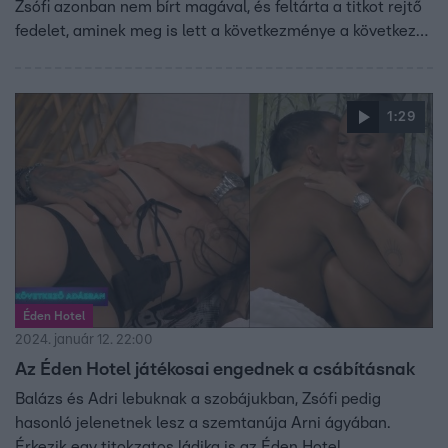
Zsófi azonban nem bírt magával, és feltárta a titkot rejtő
fedelet, aminek meg is lett a következménye a következő
Párválasztó ceremónián.
1:29
Éden Hotel
2024. január 12. 22:00
Az Éden Hotel játékosai engednek a csábításnak
Balázs és Adri lebuknak a szobájukban, Zsófi pedig
hasonló jelenetnek lesz a szemtanúja Arni ágyában.
Érkezik egy titokzatos ládika is az Éden Hotel