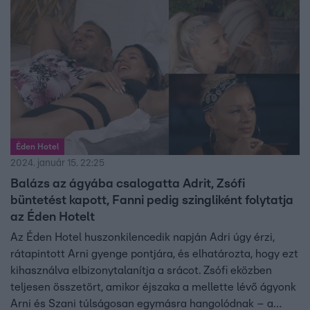
Éden Hotel
2024. január 15. 22:25
Balázs az ágyába csalogatta Adrit, Zsófi
büntetést kapott, Fanni pedig szingliként folytatja
az Éden Hotelt
Az Éden Hotel huszonkilencedik napján Adri úgy érzi,
rátapintott Arni gyenge pontjára, és elhatározta, hogy ezt
kihasználva elbizonytalanítja a srácot. Zsófi eközben
teljesen összetört, amikor éjszaka a mellette lévő ágyonk
Arni és Szani túlságosan egymásra hangolódnak – a