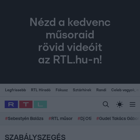
Nézd a kedvenc
műsoraid
rövid videóit
az RTL.hu-n!
Legfrissebb
RTL Híradó
Fókusz
Sztárhírek
Randi
Celeb vagyok, me
#
Sebestyén Balázs
#
RTL műsor
#
Dj Oti
#
Gudel Takács Gábor
SZABÁLYSZEGÉS