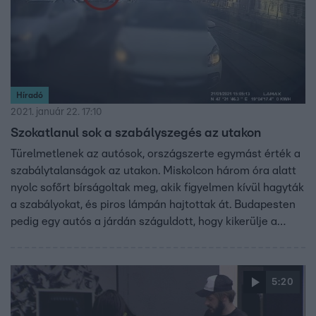
Híradó
2021. január 22. 17:10
Szokatlanul sok a szabályszegés az utakon
Türelmetlenek az autósok, országszerte egymást érték a
szabálytalanságok az utakon. Miskolcon három óra alatt
nyolc sofőrt bírságoltak meg, akik figyelmen kívül hagyták
a szabályokat, és piros lámpán hajtottak át. Budapesten
pedig egy autós a járdán száguldott, hogy kikerülje a
dugót.
5:20