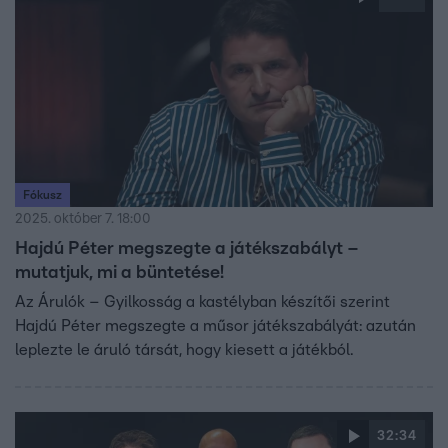
Fókusz
2025. október 7. 18:00
Hajdú Péter megszegte a játékszabályt –
mutatjuk, mi a büntetése!
Az Árulók – Gyilkosság a kastélyban készítői szerint
Hajdú Péter megszegte a műsor játékszabályát: azután
leplezte le áruló társát, hogy kiesett a játékból.
32:34