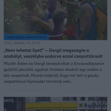
Celeb vagyok, ments ki innen!
2022. október 25. 20:19
„Nem tehetsz ilyet!” – Gergő megszegte a
szabályt, veszélybe sodorva ezzel csapattársait
Miután Ádám és Gergő bevásároltak a Kincsvadászaton
gyűjtött pénzből, egyikük titokban átadott egy zsákot a
kék csapatnak. Miután kiderült, hogy mit tett a gazda,
csapattársai fejmosást tartottak neki.