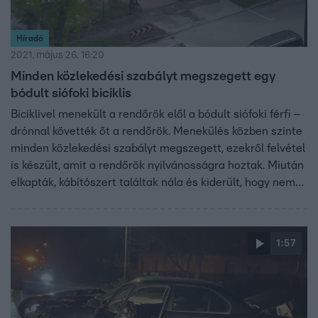
Híradó
2021. május 26. 16:20
Minden közlekedési szabályt megszegett egy
bódult siófoki biciklis
Biciklivel menekült a rendőrök elől a bódult siófoki férfi –
drónnal követték őt a rendőrök. Menekülés közben szinte
minden közlekedési szabályt megszegett, ezekről felvétel
is készült, amit a rendőrök nyilvánosságra hoztak. Miután
elkapták, kábítószert találtak nála és kiderült, hogy nem
sokkal korábban valószínűleg marihuánát szívott.
1:57