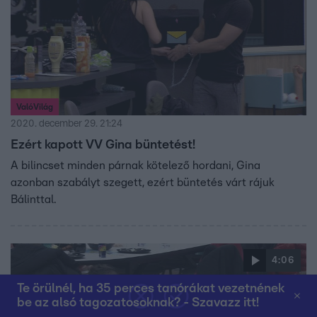
ValóVilág
2020. december 29. 21:24
Ezért kapott VV Gina büntetést!
A bilincset minden párnak kötelező hordani, Gina
azonban szabályt szegett, ezért büntetés várt rájuk
Bálinttal.
4:06
Te örülnél, ha 35 perces tanórákat vezetnének
be az alsó tagozatosoknak? - Szavazz itt!