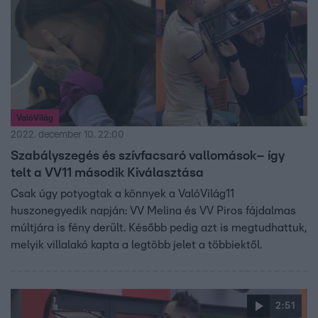
ValóVilág
2022. december 10. 22:00
Szabályszegés és szívfacsaró vallomások– így
telt a VV11 második Kiválasztása
Csak úgy potyogtak a könnyek a ValóVilág11
huszonegyedik napján: VV Melina és VV Piros fájdalmas
múltjára is fény derült. Később pedig azt is megtudhattuk,
melyik villalakó kapta a legtöbb jelet a többiektől.
2:51