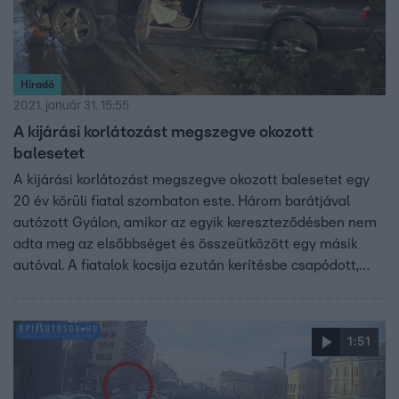
Híradó
2021. január 31. 15:55
A kijárási korlátozást megszegve okozott
balesetet
A kijárási korlátozást megszegve okozott balesetet egy
20 év körüli fiatal szombaton este. Három barátjával
autózott Gyálon, amikor az egyik kereszteződésben nem
adta meg az elsőbbséget és összeütközött egy másik
autóval. A fiatalok kocsija ezután kerítésbe csapódott,
éppen egy 5 éves kislány hálószobájának az ablaka alatt.
Az ütközést biztonsági kamera rögzítette.
1:51