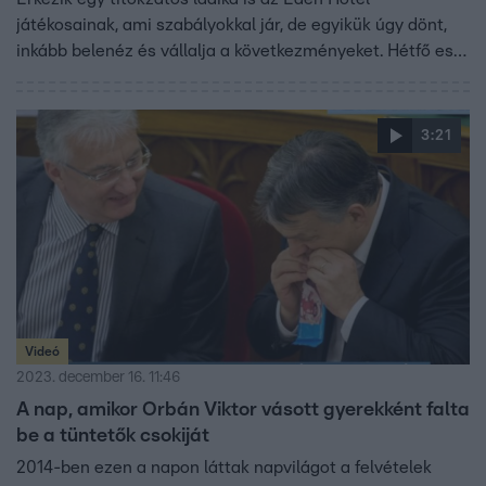
játékosainak, ami szabályokkal jár, de egyikük úgy dönt,
inkább belenéz és vállalja a következményeket. Hétfő este
folytatódik az Éden Hotel az RTL-en.
3:21
Videó
2023. december 16. 11:46
A nap, amikor Orbán Viktor vásott gyerekként falta
be a tüntetők csokiját
2014-ben ezen a napon láttak napvilágot a felvételek