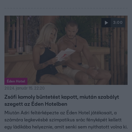
féltékenysége miatt úgy érzi, képtelen egy légtérben
maradni a párossal. Később még nagyobb sokk éri, amikor
szembe kell néznie a szabályszegése következményével,
3:00
este pedig ismét feltárult Pandora Szelencéje, ami a
kérdések mellett váratlan fordulatot is tartogatott az
Éden Hotel játékosainak.
Éden Hotel
2024. január 15. 22:20
Zsófi komoly büntetést kapott, miután szabályt
szegett az Éden Hotelben
Miután Adri feltérképezte az Éden Hotel játékosait, a
számára legkevésbé szimpatikus srác fényképét kellett
egy ládikába helyeznie, amit senki sem nyithatott volna ki.