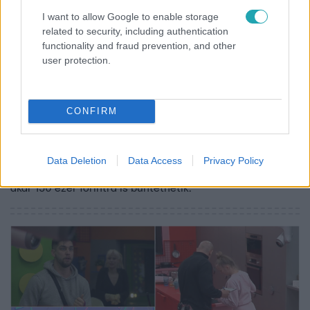
I want to allow Google to enable storage
related to security, including authentication
functionality and fraud prevention, and other
user protection.
Híradó
2023. február 12. 17:37
CONFIRM
Nem aprózta el: videón az egyszerre öt szabályt
megszegő sofőr
Az RTL Híradónak nyilatkozó közlekedési jogász azt
Data Deletion
Data Access
Privacy Policy
mondja: a súlyos szabálytalanságokat elkövető sofőröket
akár 150 ezer forintra is büntethetik.