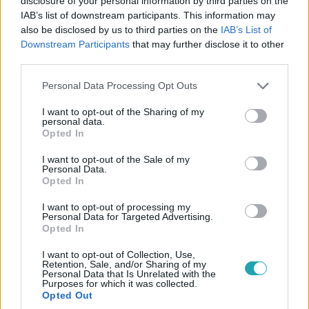
disclosure of your personal information by third parties on the
Reggeli
IAB’s list of downstream participants. This information may
2023. szeptember 13. 11:56
also be disclosed by us to third parties on the
IAB’s List of
Downstream Participants
that may further disclose it to other
Még a Budapesti Autósok oldal alapítója is inkább
third parties.
robogóra pattant, annyira nehéz a fővárosban a
parkolás
Please note that this website/app uses one or more Google
Personal Data Processing Opt Outs
services and may gather and store information including but
Csősz Krisztián, a Budapesti Autósok oldal alapítója volt
not limited to your visit or usage behaviour. You may click to
I want to opt-out of the Sharing of my
a Reggeli vendége annak kapcsán, hogy miért ütnek rajta
personal data.
grant or deny consent to Google and its third-party tags to
a fővárosban egyre több ismert embert tilos parkoláson.
Opted In
use your data for below specified purposes in below Google
Csősz Krisztián elmondta, hogy annyira nehéz helyenként
consent section.
I want to opt-out of the Sale of my
a fővárosban parkolni, hogy még ő is inkább robogóra
Personal Data.
Opted In
pattant, azonban a szabálytalankodó celebek nem
mutatnak az átlagembernek jó példát.
I want to opt-out of processing my
Personal Data for Targeted Advertising.
1:05
Opted In
I want to opt-out of Collection, Use,
Retention, Sale, and/or Sharing of my
Personal Data that Is Unrelated with the
Purposes for which it was collected.
Opted Out