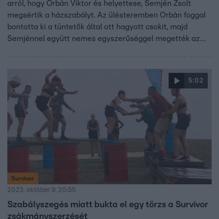
arról, hogy Orbán Viktor és helyettese, Semjén Zsolt
megsértik a házszabályt. Az ülésteremben Orbán foggal
bontotta ki a tüntetők által ott hagyott csokit, majd
Semjénnel együtt nemes egyszerűséggel megették az
édességet, pedig az evést korábban megtiltotta a
házelnök. A csokipapíron egyébként szomorú családok
fényképeivel és szívbe markoló üzenetekkel próbálták
5:02
meggyőzni a képviselőket, hogy ne szavazzák meg a
dohányipart érintő változásokat, mert sok család
veszítheti el miatta a megélhetését. A törvény
megszavazták.
Survivor
2023. október 9. 20:55
Szabályszegés miatt bukta el egy törzs a Survivor
zsákmányszerzését