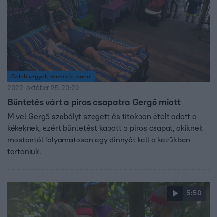
Celeb vagyok, ments ki innen!
2022. október 25. 20:20
Büntetés várt a piros csapatra Gergő miatt
Mivel Gergő szabályt szegett és titokban ételt adott a
kékeknek, ezért büntetést kapott a piros csapat, akiknek
mostantól folyamatosan egy dinnyét kell a kezükben
tartaniuk.
5:50