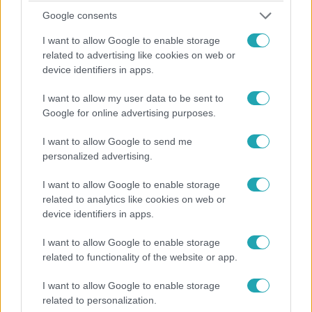
Google consents
I want to allow Google to enable storage
related to advertising like cookies on web or
Az álommeló
device identifiers in apps.
2023. április 21. 20:30
Szabályszegés miatt esik ki egy jelölt Az álommeló
I want to allow my user data to be sent to
következő adásában
Google for online advertising purposes.
„Megkérem, hogy fejezze be ezt, mert ez egy játék. A
I want to allow Google to send me
sportban is vannak szabályok, betartjuk.” – fakad ki Dr.
personalized advertising.
Krasznai István az egyik jelölt csalása miatt. Kövesd Az
álommeló tartalmait minden hétköznap 20:50-től az RTL-
I want to allow Google to enable storage
en!
related to analytics like cookies on web or
device identifiers in apps.
I want to allow Google to enable storage
1:41
related to functionality of the website or app.
I want to allow Google to enable storage
related to personalization.