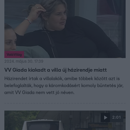
ValóVilág
2024. május 30. 17:39
VV Giada kiakadt a villa új házirendje miatt
Házirendet írtak a villalakók, amibe többek között azt is
belefoglalták, hogy a káromkodásért komoly büntetés jár,
amit VV Giada nem vett jó néven.
2:01