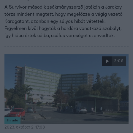
A Survivor második zsákmányszerző játékán a Jarakay
törzs mindent megtett, hogy megelőzze a végig vezető
Karagatant, azonban egy súlyos hibát vétettek.
Figyelmen kívül hagyták a hordóra vonatkozó szabályt,
így hiába értek célba, csúfos vereséget szenvedtek.
2:06
Híradó
2023. október 2. 17:08