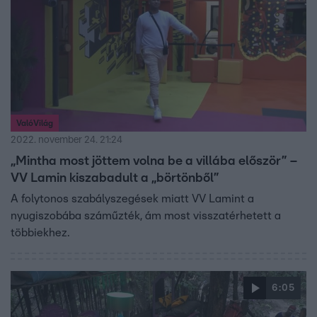
ValóVilág
2022. november 24. 21:24
„Mintha most jöttem volna be a villába először” –
VV Lamin kiszabadult a „börtönből”
A folytonos szabályszegések miatt VV Lamint a
nyugiszobába száműzték, ám most visszatérhetett a
többiekhez.
6:05