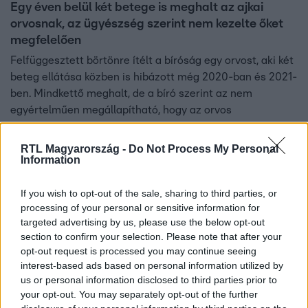
Egy éven belül két betege is meghalt az ajkai
orvosnak, az ügyészség szerint nem kezelte őket
megfelelően
Felfüggesztett börtönre ítélt a bíróság egy orvost, aki két
beteg ellátása közben is hibázott még 2020-ban és 2021-
ben. Mindkettő meghalt, de a bíró szerint az nem
egyértelműen megállapítható, hogy az orvos
szabályszegése miatt. A vádlott ügyvédje szerint az eset
a vidéki kórházakban tapasztalható orvoshiány
RTL Magyarország -
Do Not Process My Personal
Information
problémáira világít rá. Az orvos tovább dolgozhat az ajkai
kórházban.
4:53
If you wish to opt-out of the sale, sharing to third parties, or
processing of your personal or sensitive information for
targeted advertising by us, please use the below opt-out
section to confirm your selection. Please note that after your
opt-out request is processed you may continue seeing
interest-based ads based on personal information utilized by
us or personal information disclosed to third parties prior to
your opt-out. You may separately opt-out of the further