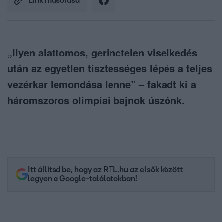
Link másolása
„Ilyen alattomos, gerinctelen viselkedés
után az egyetlen tisztességes lépés a teljes
vezérkar lemondása lenne” – fakadt ki a
háromszoros olimpiai bajnok úszónk.
Itt állítsd be, hogy az RTL.hu az elsők között
legyen a Google-találatokban!