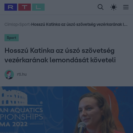
Legfrissebb
RTL Híradó
Fókusz
Sztárhírek
Randi
Celeb vagyok, me
#
Babits Marcella
#
Szellő István
#
Most Wanted
#
Gallusz Niko
Címlap
›
Sport
›
Hosszú Katinka az úszó szövetség vezérkarának lemondását követeli
Sport
Hosszú Katinka az úszó szövetség
vezérkarának lemondását követeli
rtl.hu