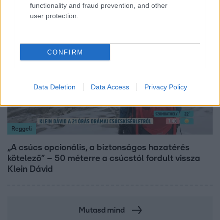
functionality and fraud prevention, and other
user protection.
14:09
CONFIRM
Data Deletion
Data Access
Privacy Policy
Reggeli
„A csúcs opcionális, a biztonságos hazatérés
kötelező” – 50 méterre a csúcstól fordult vissza
Klein Dávid
Mutasd mind