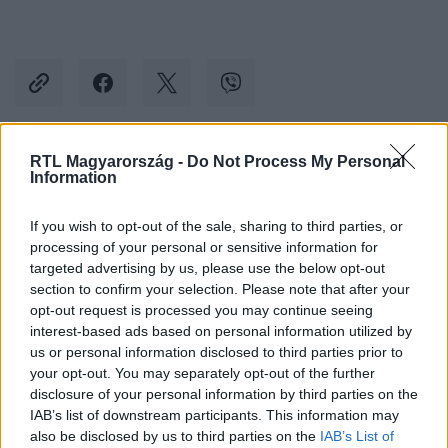
RTL Magyarország -
Do Not Process My Personal
Kövess minket, és értesülj a friss hírekről a
Information
Facebookon is!
If you wish to opt-out of the sale, sharing to third parties, or
processing of your personal or sensitive information for
Követem
targeted advertising by us, please use the below opt-out
section to confirm your selection. Please note that after your
opt-out request is processed you may continue seeing
interest-based ads based on personal information utilized by
us or personal information disclosed to third parties prior to
your opt-out. You may separately opt-out of the further
#
SPORT
#
HOSSZÚ KATINKA
#
MILÁK KRISTÓF
disclosure of your personal information by third parties on the
IAB’s list of downstream participants. This information may
#
MAGYAR ÚSZÓ SZÖVETSÉG
#
NYÍLT LEVÉL
also be disclosed by us to third parties on the
IAB’s List of