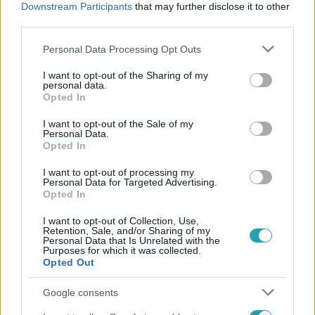
Downstream Participants
that may further disclose it to other
#
PÁRIZSI OLIMPIA
third parties.
Please note that this website/app uses one or more Google
Personal Data Processing Opt Outs
services and may gather and store information including but
not limited to your visit or usage behaviour. You may click to
I want to opt-out of the Sharing of my
personal data.
grant or deny consent to Google and its third-party tags to
Opted In
use your data for below specified purposes in below Google
consent section.
I want to opt-out of the Sale of my
Népszerű
Personal Data.
Opted In
I want to opt-out of processing my
Personal Data for Targeted Advertising.
Opted In
6:12
I want to opt-out of Collection, Use,
Retention, Sale, and/or Sharing of my
Personal Data that Is Unrelated with the
Purposes for which it was collected.
Opted Out
Google consents