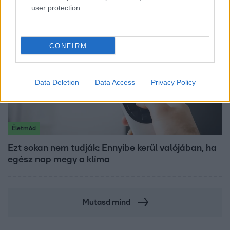
user protection.
CONFIRM
Data Deletion
Data Access
Privacy Policy
Életmód
Ezt sokan nem tudják: Ennyibe kerül valójában, ha
egész nap megy a klíma
Mutasd mind