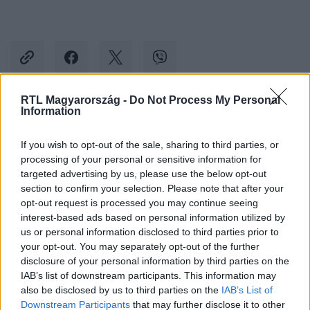
RTL Magyarország -
Do Not Process My Personal
Information
Kövess minket, és értesülj a friss hírekről a
Facebookon is!
If you wish to opt-out of the sale, sharing to third parties, or
processing of your personal or sensitive information for
targeted advertising by us, please use the below opt-out
Követem
section to confirm your selection. Please note that after your
opt-out request is processed you may continue seeing
interest-based ads based on personal information utilized by
us or personal information disclosed to third parties prior to
your opt-out. You may separately opt-out of the further
disclosure of your personal information by third parties on the
#
SPORT
#
MILÁK KRISTÓF
#
ÚSZÁS
#
OLIMPIA
IAB’s list of downstream participants. This information may
also be disclosed by us to third parties on the
IAB’s List of
#
PÁRIZS
#
SELMECI ATTILA
Downstream Participants
that may further disclose it to other