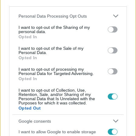
third parties.
Please note that this website/app uses one or more Google
Personal Data Processing Opt Outs
services and may gather and store information including but
not limited to your visit or usage behaviour. You may click to
I want to opt-out of the Sharing of my
personal data.
grant or deny consent to Google and its third-party tags to
Opted In
use your data for below specified purposes in below Google
Népszerű
consent section.
I want to opt-out of the Sale of my
Personal Data.
Opted In
I want to opt-out of processing my
Personal Data for Targeted Advertising.
6:35
Opted In
I want to opt-out of Collection, Use,
Retention, Sale, and/or Sharing of my
Personal Data that Is Unrelated with the
Purposes for which it was collected.
Opted Out
Google consents
I want to allow Google to enable storage
Reggeli