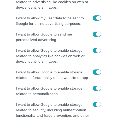
related to advertising like cookies on web or
device identifiers in apps.
„Magyarként nekem nagyon fura volt” – Pusztai
Olivér elárulta, milyen valójában az élet a világ
I want to allow my user data to be sent to
legélhetőbb városában
Google for online advertising purposes.
I want to allow Google to send me
personalized advertising.
I want to allow Google to enable storage
related to analytics like cookies on web or
device identifiers in apps.
I want to allow Google to enable storage
related to functionality of the website or app.
I want to allow Google to enable storage
Bulvár
related to personalization.
„Nem értettem, miért akarja megölni” – megrázó
I want to allow Google to enable storage
részleteket árult el gyerekkoráról Nagy Zsolt
related to security, including authentication
functionality and fraud prevention, and other