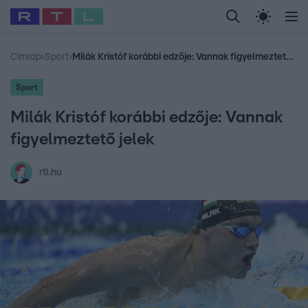
Legfrissebb
RTL Híradó
Fókusz
Sztárhírek
Randi
Celeb vagyok, me
#
Babits Marcella
#
Szellő István
#
Most Wanted
#
Gallusz Niko
Címlap
›
Sport
›
Milák Kristóf korábbi edzője: Vannak figyelmeztető jelek
Sport
Milák Kristóf korábbi edzője: Vannak
figyelmeztető jelek
rtl.hu