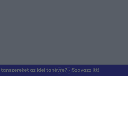
nszereket az idei tanévre? - Szavazz itt!
Kapcsolat
RTL Group Beszál