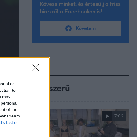
Kövess minket, és értesülj a friss
hírekről a Facebookon is!
Követem
sonal or
Népszerű
ection to
ou may
 personal
out of the
 downstream
7:02
B’s List of