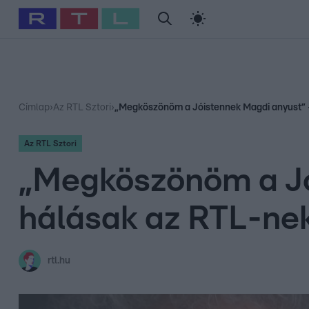
#
Babits Marcella
#
Szellő István
#
Most Wanted
#
Gallusz Ni
Címlap
›
Az RTL Sztori
›
„Megköszönöm a Jóistennek Magdi anyust” – e
Az RTL Sztori
„Megköszönöm a Jó
hálásak az RTL-nek 
rtl.hu