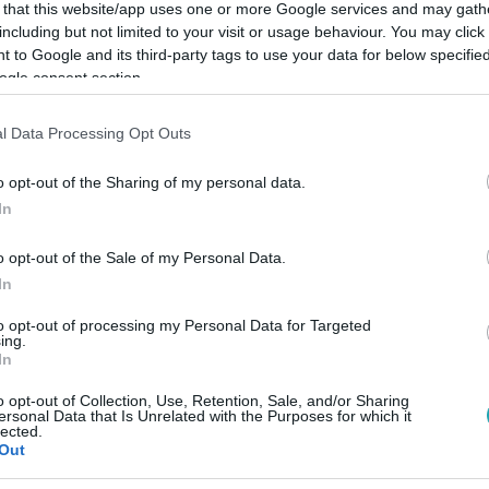
 that this website/app uses one or more Google services and may gath
including but not limited to your visit or usage behaviour. You may click 
 to Google and its third-party tags to use your data for below specifi
ogle consent section.
Link másolása
l Data Processing Opt Outs
o opt-out of the Sharing of my personal data.
In
csülést és hűséget, Fördős Zé
o opt-out of the Sale of my Personal Data.
 szóló élmények mellett egy férjet és két
In
rás Norbi az RTL-nél nőtt fel igazán,
to opt-out of processing my Personal Data for Targeted
tudná az életét a Barátok Köztben játszott
ing.
In
o opt-out of Collection, Use, Retention, Sale, and/or Sharing
ersonal Data that Is Unrelated with the Purposes for which it
lected.
Out