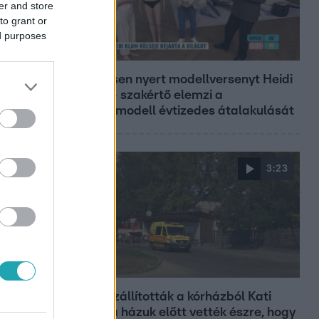
er and store
to grant or
ed purposes
Reggeli
19 évesen nyert modellversenyt Heidi
Klum – szakértő elemzi a
szupermodell évtizedes átalakulását
3:23
Fókusz
Hazaszállították a kórházból Kati
nénit, a házuk előtt vették észre, hogy