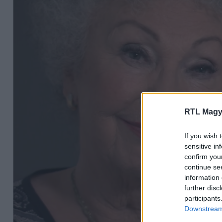
RTL Magy
If you wish 
sensitive in
confirm you
continue se
information 
further disc
participants
Downstream 