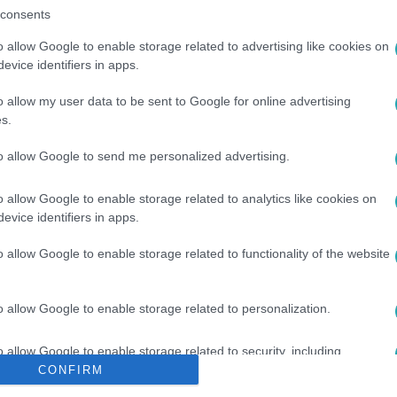
consents
között legyen a Google-találatokban!
o allow Google to enable storage related to advertising like cookies on
evice identifiers in apps.
o allow my user data to be sent to Google for online advertising
s.
to allow Google to send me personalized advertising.
o allow Google to enable storage related to analytics like cookies on
evice identifiers in apps.
ERŐS ANTÓNIA
#
ÖRDÖG NÓRA
#
NAGY ERVIN
#
STOHL AND
o allow Google to enable storage related to functionality of the website
#
FÁBRY SÁNDOR
#
GYŐZIKE
#
GÁLVÖLGYI JÁNOS
#
CSUJA I
o allow Google to enable storage related to personalization.
o allow Google to enable storage related to security, including
cation functionality and fraud prevention, and other user protection.
CONFIRM