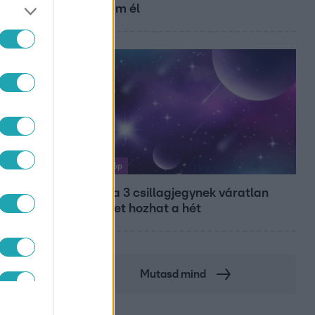
már nem él
Horoszkóp
Ennek a 3 csillagjegynek váratlan
RÁS
sikereket hozhat a hét
MRE
Mutasd mind