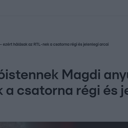
kolett
#
Időjárás
#
RTL műsor
#
Víz
#
Magyar Péter
#
Csillagjeg
zért hálásak az RTL-nek a csatorna régi és jelenlegi arcai
istennek Magdi anyu
a csatorna régi és j