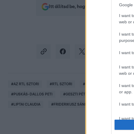
Google 
Itt állítsd be, hogy az RTL.hu az elsők 
I want t
web or d
I want t
purpose
I want 
I want t
web or d
#
AZ RTL SZTORI
#
RTL SZTORI
#
SEBESTYÉN BALÁZS
#
I want t
or app.
#
PUSKÁS-DALLOS PETI
#
GESZTI PÉTER
#
FÖRDŐS ZÉ
I want t
#
LIPTAI CLAUDIA
#
FRIDERIKUSZ SÁNDOR
#
JOE
I want t
authenti