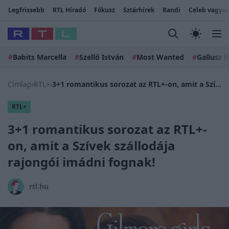
Legfrissebb
RTL Híradó
Fókusz
Sztárhírek
Randi
Celeb vagyok
#
Babits Marcella
#
Szellő István
#
Most Wanted
#
Gallusz N
Címlap
›
RTL+
›
3+1 romantikus sorozat az RTL+-on, amit a Szívek szállodája rajongói imádni fognak!
RTL+
3+1 romantikus sorozat az RTL+-
on, amit a Szívek szállodája
rajongói imádni fognak!
rtl.hu