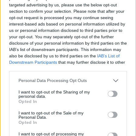
targeted advertising by us, please use the below opt-out
section to confirm your selection. Please note that after your
opt-out request is processed you may continue seeing
interest-based ads based on personal information utilized by
us or personal information disclosed to third parties prior to
your opt-out. You may separately opt-out of the further
disclosure of your personal information by third parties on the
IAB’s list of downstream participants. This information may
also be disclosed by us to third parties on the
IAB’s List of
Downstream Participants
that may further disclose it to other
Kövess minket, és értesülj a friss
third parties.
hírekről a Facebookon is!
Please note that this website/app uses one or more Google
Personal Data Processing Opt Outs
services and may gather and store information including but
Követem
not limited to your visit or usage behaviour. You may click to
I want to opt-out of the Sharing of my
personal data.
grant or deny consent to Google and its third-party tags to
Opted In
use your data for below specified purposes in below Google
consent section.
I want to opt-out of the Sale of my
Personal Data.
Opted In
#
RTL+
#
RTL+ PREMIUM
#
SISI
#
APATIGRIS
I want to opt-out of processing my