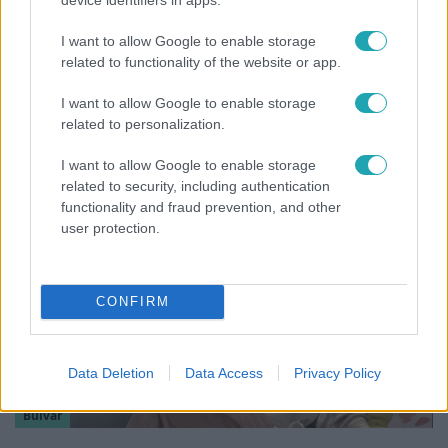
I want to allow Google to enable storage
related to functionality of the website or app.
Nagyvilág
I want to allow Google to enable storage
A világ legidősebb asszonya dohányzott és
related to personalization.
bort ivott – 122 évig élt
I want to allow Google to enable storage
related to security, including authentication
functionality and fraud prevention, and other
user protection.
CONFIRM
Data Deletion
Data Access
Privacy Policy
Bulvár