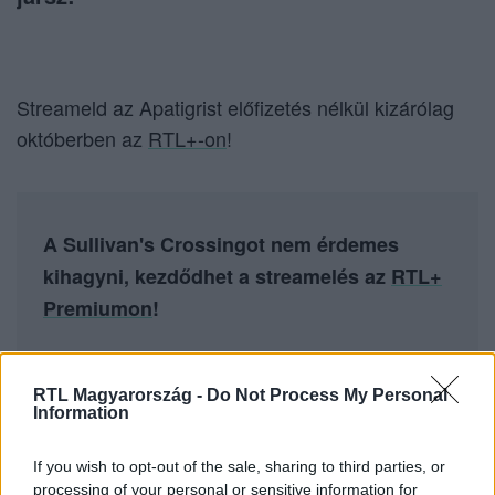
Streameld az Apatigrist előfizetés nélkül kizárólag
októberben az
RTL+-on
!
A Sullivan's Crossingot nem érdemes
kihagyni, kezdődhet a streamelés az
RTL+
Premiumon
!
RTL Magyarország -
Do Not Process My Personal
Information
Itt állítsd be, hogy az RTL.hu az elsők között
legyen a Google-találatokban!
If you wish to opt-out of the sale, sharing to third parties, or
processing of your personal or sensitive information for