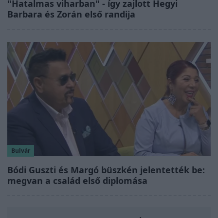
"Hatalmas viharban" - így zajlott Hegyi
Barbara és Zorán első randija
Bulvár
Bódi Guszti és Margó büszkén jelentették be:
megvan a család első diplomása