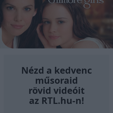
Nézd a kedvenc műsoraid rövi
Nézd a kedvenc
műsoraid
rövid videóit
az RTL.hu-n!