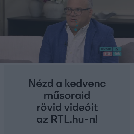
Nézd a kedvenc
műsoraid
rövid videóit
az RTL.hu-n!