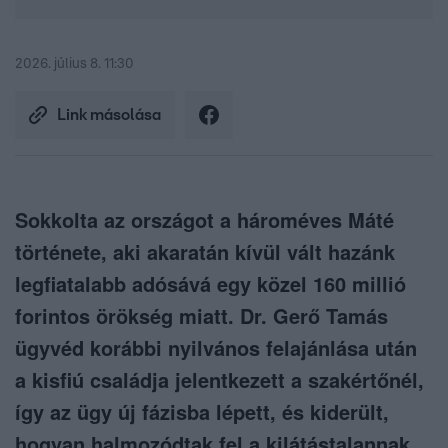
2026. július 8. 11:30
Link másolása
Sokkolta az országot a hároméves Máté
története, aki akaratán kívül vált hazánk
legfiatalabb adósává egy közel 160 millió
forintos örökség miatt. Dr. Gerő Tamás
ügyvéd korábbi nyilvános felajánlása után
a kisfiú családja jelentkezett a szakértőnél,
így az ügy új fázisba lépett, és kiderült,
hogyan halmozódtak fel a kilátástalannak