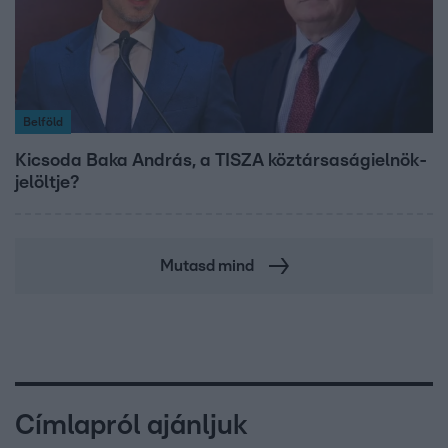
Belföld
Kicsoda Baka András, a TISZA köztársaságielnök-
jelöltje?
Mutasd mind
Címlapról ajánljuk