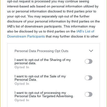
Kövess minket, és értesülj a friss hírekről a
opt-out request is processed you may continue seeing
Facebookon is!
interest-based ads based on personal information utilized by
us or personal information disclosed to third parties prior to
your opt-out. You may separately opt-out of the further
Követem
disclosure of your personal information by third parties on the
IAB’s list of downstream participants. This information may
also be disclosed by us to third parties on the
IAB’s List of
Downstream Participants
that may further disclose it to other
third parties.
Please note that this website/app uses one or more Google
Personal Data Processing Opt Outs
#
REGGELI
#
RTL
#
ADÁSRÉSZLETEK
#
VIDEÓ
services and may gather and store information including but
not limited to your visit or usage behaviour. You may click to
I want to opt-out of the Sharing of my
#
ÖRÖKSÉG
#
MÁTÉ
#
ADÓSSÁGÖRÖKLÉS
personal data.
grant or deny consent to Google and its third-party tags to
Opted In
#
MAGYARORSZÁG
#
ÜGYVÉD
#
ADÓSSÁG
use your data for below specified purposes in below Google
consent section.
#
CSALÁD
I want to opt-out of the Sale of my
Personal Data.
Opted In
I want to opt-out of processing my
Personal Data for Targeted Advertising.
Opted In