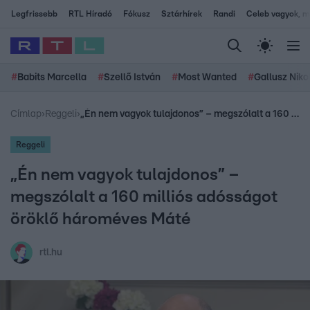
Legfrissebb
RTL Híradó
Fókusz
Sztárhírek
Randi
Celeb vagyok, me
#
Babits Marcella
#
Szellő István
#
Most Wanted
#
Gallusz Niko
Címlap
›
Reggeli
›
„Én nem vagyok tulajdonos” – megszólalt a 160 milliós adósságot öröklő hároméves Máté
Reggeli
„Én nem vagyok tulajdonos” –
megszólalt a 160 milliós adósságot
öröklő hároméves Máté
rtl.hu