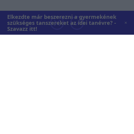
Elkezdte már beszerezni a gyermekének
szükséges tanszereket az idei tanévre? -
Szavazz itt!
Rólunk
Teljes adások az RTL+-on