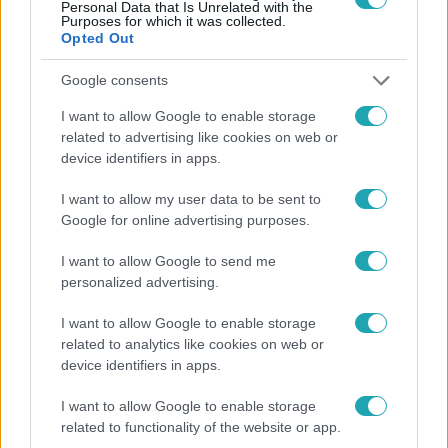
Personal Data that Is Unrelated with the
Purposes for which it was collected.
Népszerű
Opted Out
Google consents
I want to allow Google to enable storage
7:51
related to advertising like cookies on web or
device identifiers in apps.
I want to allow my user data to be sent to
Google for online advertising purposes.
I want to allow Google to send me
personalized advertising.
I want to allow Google to enable storage
Fókusz
related to analytics like cookies on web or
device identifiers in apps.
Megvan, kik váltják a fenyegetés miatt
visszalépő Majkát a SIC Feszten
I want to allow Google to enable storage
related to functionality of the website or app.