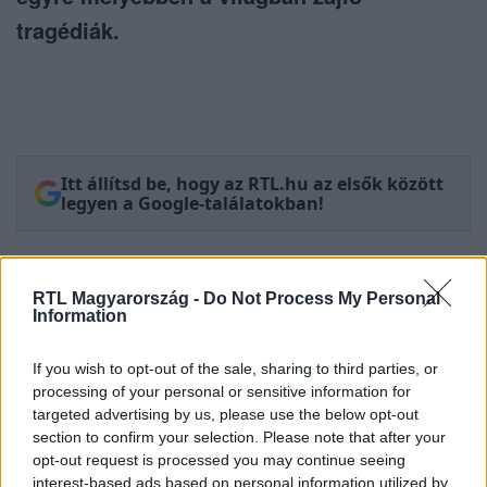
tragédiák.
Itt állítsd be, hogy az RTL.hu az elsők között
legyen a Google-találatokban!
RTL Magyarország -
Do Not Process My Personal
Information
If you wish to opt-out of the sale, sharing to third parties, or
processing of your personal or sensitive information for
targeted advertising by us, please use the below opt-out
section to confirm your selection. Please note that after your
opt-out request is processed you may continue seeing
interest-based ads based on personal information utilized by