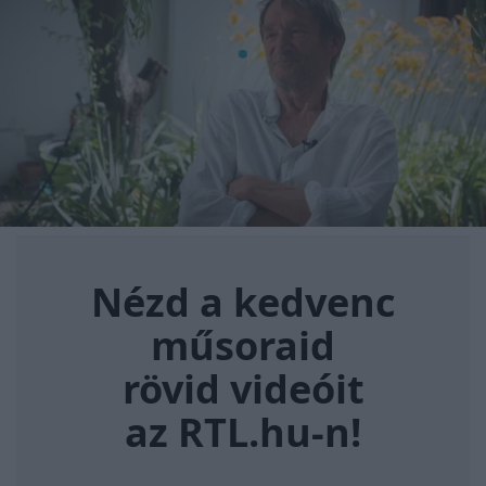
Nézd a kedvenc műsoraid rövi
Nézd a kedvenc
műsoraid
rövid videóit
az RTL.hu-n!