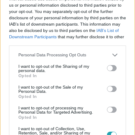
Kövess minket, és értesülj a friss
us or personal information disclosed to third parties prior to
hírekről a Facebookon is!
your opt-out. You may separately opt-out of the further
disclosure of your personal information by third parties on the
Követem
IAB’s list of downstream participants. This information may
also be disclosed by us to third parties on the
IAB’s List of
Downstream Participants
that may further disclose it to other
third parties.
Please note that this website/app uses one or more Google
Personal Data Processing Opt Outs
services and may gather and store information including but
#
REGGELI
#
RTL
#
ADÁSRÉSZLETEK
#
VIDEÓ
not limited to your visit or usage behaviour. You may click to
I want to opt-out of the Sharing of my
personal data.
grant or deny consent to Google and its third-party tags to
#
KADARKAI ENDRE
#
CSERHALMI GYÖRGY
#
UNICEF
Opted In
use your data for below specified purposes in below Google
#
POLITIKAI DÍJAK
#
KÖZÖNSÉG
#
INTERJÚ
consent section.
I want to opt-out of the Sale of my
Personal Data.
#
HALLGATLAK
Opted In
I want to opt-out of processing my
Personal Data for Targeted Advertising.
Opted In
I want to opt-out of Collection, Use,
Retention, Sale, and/or Sharing of my