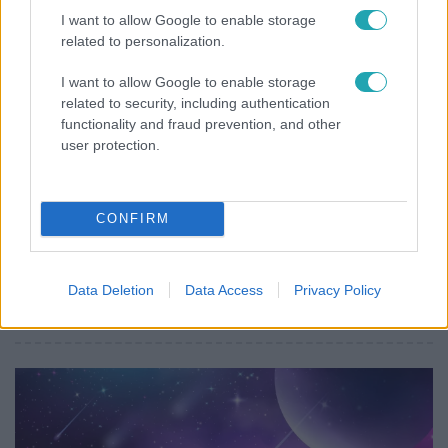
I want to allow Google to enable storage
2:14
related to personalization.
I want to allow Google to enable storage
related to security, including authentication
functionality and fraud prevention, and other
user protection.
CONFIRM
Híradó
Az RTL Híradó riportja után renndőrök és
állatmentők hozták ki a magára hagyott
Data Deletion
Data Access
Privacy Policy
kutyát