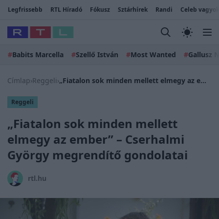
Legfrissebb
RTL Híradó
Fókusz
Sztárhírek
Randi
Celeb vagyok
#
Babits Marcella
#
Szellő István
#
Most Wanted
#
Gallusz N
Címlap
›
Reggeli
›
„Fiatalon sok minden mellett elmegy az ember” – Cserhalmi György megrendítő gondolatai
Reggeli
„Fiatalon sok minden mellett
elmegy az ember” – Cserhalmi
György megrendítő gondolatai
rtl.hu