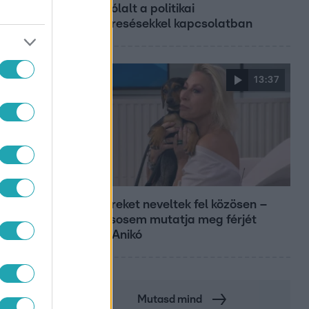
megszólalt a politikai
megkeresésekkel kapcsolatban
13:37
Reggeli
Öt gyereket neveltek fel közösen –
szinte sosem mutatja meg férjét
Ungár Anikó
Mutasd mind