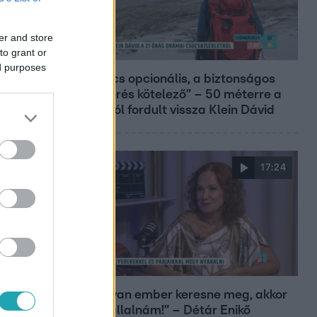
er and store
to grant or
Reggeli
ed purposes
„A csúcs opcionális, a biztonságos
hazatérés kötelező” – 50 méterre a
csúcstól fordult vissza Klein Dávid
17:24
Reggeli
„Ha olyan ember keresne meg, akkor
sem vállalnám!” – Détár Enikő