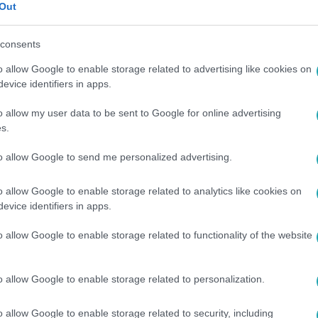
Out
yékban. A túl erős nyári napsütést
az komoly levélperzselődést okozhat a
consents
o allow Google to enable storage related to advertising like cookies on
evice identifiers in apps.
o allow my user data to be sent to Google for online advertising
s.
között legyen a Google-találatokban!
to allow Google to send me personalized advertising.
o allow Google to enable storage related to analytics like cookies on
evice identifiers in apps.
o allow Google to enable storage related to functionality of the website
o allow Google to enable storage related to personalization.
o allow Google to enable storage related to security, including