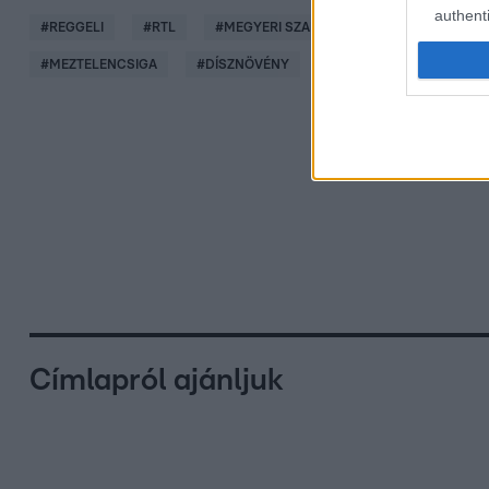
authenti
#
REGGELI
#
RTL
#
MEGYERI SZABOLCS
#
ADÁSRÉSZLE
#
MEZTELENCSIGA
#
DÍSZNÖVÉNY
#
FÉLÁRNYÉKOS HELY
Címlapról ajánljuk