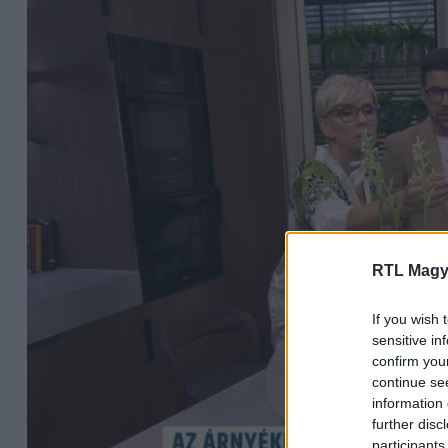
RTL Magy
If you wish 
sensitive in
confirm you
continue se
information 
further disc
participants