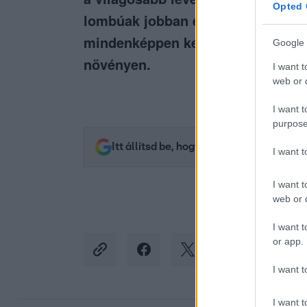
Opted 
lombúak jobban érzik magukat árn
mindenképpen kerülni kell, mivel 
Google 
növényen.
I want t
web or d
I want t
purpose
Itt állítsd be, hogy az RTL.hu az elsők 
I want 
I want t
web or d
I want t
or app.
I want t
I want t