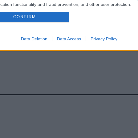
cation functionality and fraud prevention, and other user protection.
TEK
#
VIDEÓ
#
KERTÉSZET
#
ÁRNYÉKLILIOM
CONFIRM
#
KERTI NÖVÉNYEK
#
LEVELES NÖVÉNYEK
Data Deletion
Data Access
Privacy Policy