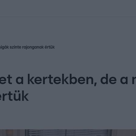
kolett
#
Időjárás
#
RTL műsor
#
Víz
#
Magyar Péter
#
Csillagjeg
sigák szinte rajonganak értük
ket a kertekben, de 
értük