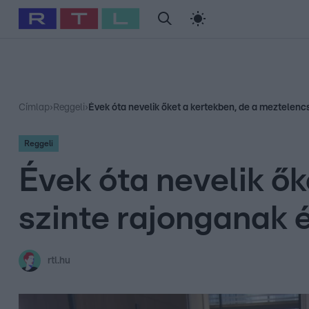
#
Babits Marcella
#
Szellő István
#
Most Wanted
#
Gallusz Ni
Címlap
›
Reggeli
›
Évek óta nevelik őket a kertekben, de a meztelenc
Reggeli
Évek óta nevelik ő
szinte rajonganak 
rtl.hu