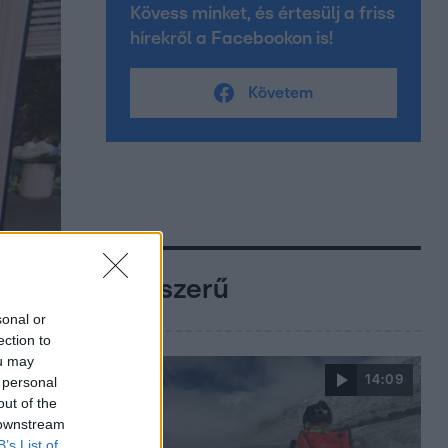
Kövess minket, és értesülj a friss
hírekről a Facebookon is!
Követem
Népszerű
sonal or
ection to
ou may
14:09
 personal
out of the
 downstream
B’s List of