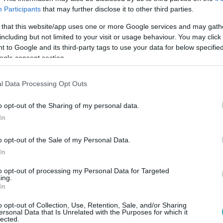
Participants
that may further disclose it to other third parties.
 that this website/app uses one or more Google services and may gath
including but not limited to your visit or usage behaviour. You may click 
 to Google and its third-party tags to use your data for below specifi
ogle consent section.
Link másolása
l Data Processing Opt Outs
o opt-out of the Sharing of my personal data.
l származó, rendkívül népszerű évelő
In
tványos levelei miatt kedvelnek a
ázata rendkívül változatos lehet: léteznek
o opt-out of the Sale of my Personal Data.
In
gélyű vagy éppen tarka mintázatú változatok
stafajta található meg. Megyeri Szabolcs
to opt-out of processing my Personal Data for Targeted
ing.
In
árnyékliliomok többsége a félárnyékos
 leginkább. A szakember kiemelte, hogy míg
o opt-out of Collection, Use, Retention, Sale, and/or Sharing
ersonal Data that Is Unrelated with the Purposes for which it
el több fényt is elviselnek, addig a kékes
lected.