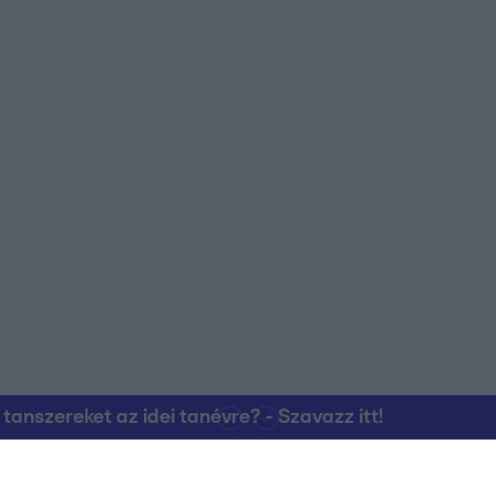
nszereket az idei tanévre? - Szavazz itt!