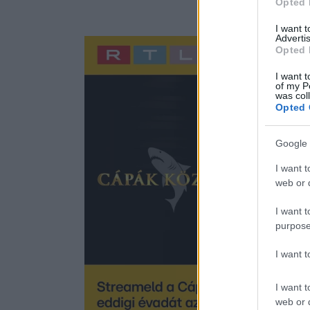
Opted 
I want 
Advertis
Opted 
I want t
of my P
was col
Opted 
Google 
I want t
web or d
I want t
purpose
I want 
I want t
web or d