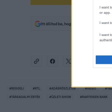
I want t
or app.
I want t
Itt állítsd be, hogy az RTL.hu az elsők 
I want t
authenti
#
REGGELI
#
RTL
#
ADÁSRÉSZLETEK
#
VIDEÓ
#
YA
#
TÁRSADALMI ÉRTÉK
#
ÜZLETI SHOW
#
RAIFFEISEN BANK