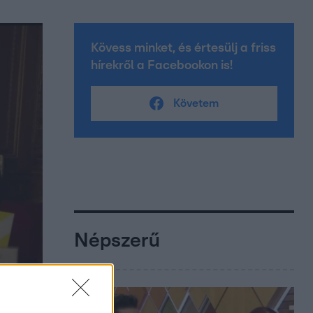
Kövess minket, és értesülj a friss
hírekről a Facebookon is!
Követem
Népszerű