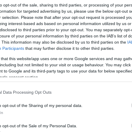
to opt-out of the sale, sharing to third parties, or processing of your per
formation for targeted advertising by us, please use the below opt-out s
r selection. Please note that after your opt-out request is processed y
eing interest-based ads based on personal information utilized by us or
disclosed to third parties prior to your opt-out. You may separately opt-
losure of your personal information by third parties on the IAB’s list of
. This information may also be disclosed by us to third parties on the
IA
Participants
that may further disclose it to other third parties.
Link másolása
 that this website/app uses one or more Google services and may gath
including but not limited to your visit or usage behaviour. You may click 
 to Google and its third-party tags to use your data for below specifi
ogle consent section.
 harmadik alkalommal jutalmazta a
Cápák
plőit, akik a legígéretesebb ötletekkel
l Data Processing Opt Outs
ket képviselő vállalkozásokkal
o opt-out of the Sharing of my personal data.
 több mint 60 vállalkozása közül
In
ttó 1 millió forint értékű oktatási
o opt-out of the Sale of my Personal Data.
programot nyertek.