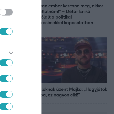
„Ha olyan ember keresne meg, akkor
sem vállalnám!” – Détár Enikő
megszólalt a politikai
megkeresésekkel kapcsolatban
Bulvár
A fiataloknak üzent Majka: „Hagyjátok
ezt abba, ez nagyon ciki!”