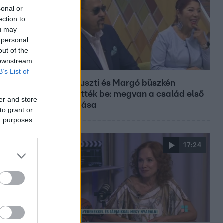
sonal or
ection to
ou may
 personal
out of the
 downstream
Bulvár
B’s List of
Bódi Guszti és Margó büszkén
jelentették be: megvan a család első
er and store
diplomása
to grant or
ed purposes
17:24
Reggeli