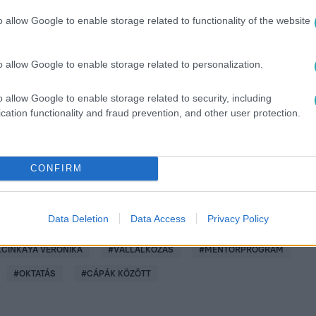
o allow Google to enable storage related to functionality of the website
o allow Google to enable storage related to personalization.
között legyen a Google-találatokban!
o allow Google to enable storage related to security, including
cation functionality and fraud prevention, and other user protection.
CONFIRM
Data Deletion
Data Access
Privacy Policy
LCINKAYA VERONIKA
#
VÁLLALKOZÁS
#
MENTORPROGRAM
#
OKTATÁS
#
CÁPÁK KÖZÖTT