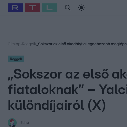
#
Babits Marcella
#
Szellő István
#
Most Wanted
#
Gallusz Ni
Címlap
›
Reggeli
›
„Sokszor az első akadályt a legnehezebb meglépni 
Reggeli
„Sokszor az első a
fiataloknak” – Yal
különdíjairól (X)
rtl.hu