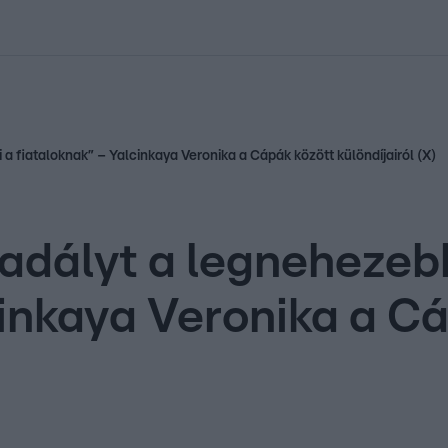
kolett
#
Időjárás
#
RTL műsor
#
Víz
#
Magyar Péter
#
Csillagjeg
a fiataloknak” – Yalcinkaya Veronika a Cápák között különdíjairól (X)
kadályt a legnehezeb
cinkaya Veronika a C