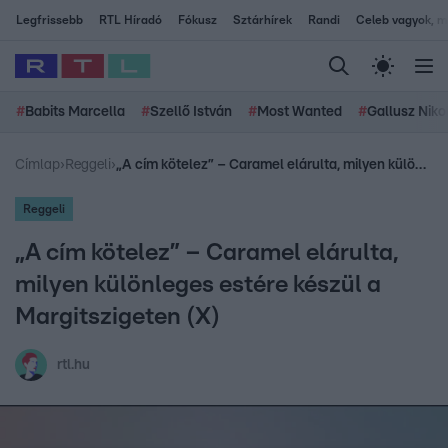
Legfrissebb
RTL Híradó
Fókusz
Sztárhírek
Randi
Celeb vagyok, me
#
Babits Marcella
#
Szellő István
#
Most Wanted
#
Gallusz Niko
Címlap
›
Reggeli
›
„A cím kötelez” – Caramel elárulta, milyen különleges estére készül a Margitszigeten (X)
Reggeli
„A cím kötelez” – Caramel elárulta,
milyen különleges estére készül a
Margitszigeten (X)
rtl.hu