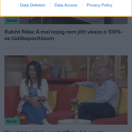
Data Deletion
Data Access
Privacy Policy
Bulvár
Rubint Réka: A mai napig nem jött vissza a 100%-
os tüdőkapacitásom
Bulvár