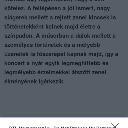
kötelez. A fellépésen a jól ismert, nagy
slágerek mellett a rejtett zenei kincsek is
történetekként kelnek majd életre a
színpadon. A műsorban a dalok mellett a
személyes történetek és a mélyebb
üzenetek is főszerepet kapnak majd, így a
koncert a nyár egyik legmeghittebb és
legmélyebb érzelmekkel átszőtt zenei
élményének ígérkezik.
Itt állítsd be, hogy az RTL.hu az elsők között
legyen a Google-találatokban!