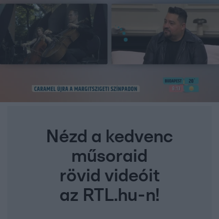
Nézd a kedvenc
műsoraid
rövid videóit
az RTL.hu-n!