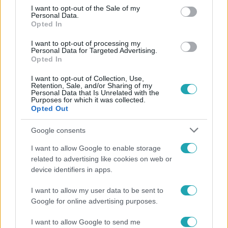
consent section.
I want to opt-out of the Sale of my
#
REGGELI
#
RTL
#
ADÁSRÉSZLETEK
#
VIDEÓ
Personal Data.
Opted In
#
NYÁRI ESEMÉNY
#
MÁTÉ PÉTER-DÍJ
#
MESE
I want to opt-out of processing my
#
CARAMEL
#
MARGITSZIGETI SZABADTÉRI SZÍNPAD
Personal Data for Targeted Advertising.
Opted In
#
ZENE
#
KONCERT
#
ZENEI ÉLMÉNY
I want to opt-out of Collection, Use,
#
MAGYAR DALSZERZŐ
#
PROGRAMAJÁNLÓ
Retention, Sale, and/or Sharing of my
Personal Data that Is Unrelated with the
Purposes for which it was collected.
Opted Out
Google consents
I want to allow Google to enable storage
related to advertising like cookies on web or
Népszerű
device identifiers in apps.
I want to allow my user data to be sent to
Google for online advertising purposes.
7:51
I want to allow Google to send me