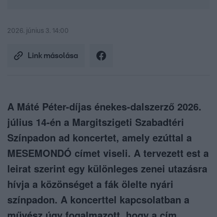
2026. június 3. 14:00
Link másolása
A Máté Péter-díjas énekes-dalszerző 2026.
július 14-én a Margitszigeti Szabadtéri
Színpadon ad koncertet, amely ezúttal a
MESEMONDÓ címet viseli. A tervezett est a
leirat szerint egy különleges zenei utazásra
hívja a közönséget a fák ölelte nyári
színpadon. A koncerttel kapcsolatban a
művész úgy fogalmazott, hogy a cím