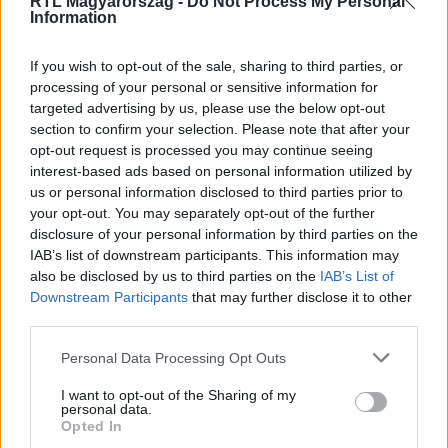
RTL Magyarország -
Do Not Process My Personal
Information
If you wish to opt-out of the sale, sharing to third parties, or
processing of your personal or sensitive information for
targeted advertising by us, please use the below opt-out
section to confirm your selection. Please note that after your
opt-out request is processed you may continue seeing
interest-based ads based on personal information utilized by
us or personal information disclosed to third parties prior to
your opt-out. You may separately opt-out of the further
disclosure of your personal information by third parties on the
IAB’s list of downstream participants. This information may
Kövess minket, és értesülj a friss hírekről a
also be disclosed by us to third parties on the
IAB’s List of
Facebookon is!
Downstream Participants
that may further disclose it to other
third parties.
Követem
Please note that this website/app uses one or more Google
Personal Data Processing Opt Outs
services and may gather and store information including but
not limited to your visit or usage behaviour. You may click to
I want to opt-out of the Sharing of my
personal data.
grant or deny consent to Google and its third-party tags to
Opted In
use your data for below specified purposes in below Google