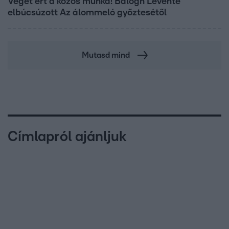
Véget ért a közös munka! Balogh Levente
elbúcsúzott Az álommeló győztesétől
Mutasd mind
Címlapról ajánljuk