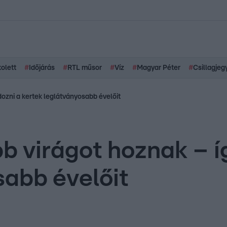
kolett
#
Időjárás
#
RTL műsor
#
Víz
#
Magyar Péter
#
Csillagjeg
ozni a kertek leglátványosabb évelőit
 virágot hoznak – íg
sabb évelőit