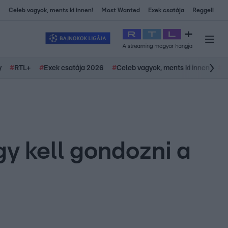
Celeb vagyok, ments ki innen!
Most Wanted
Exek csatája
Reggeli
y
#
RTL+
#
Exek csatája 2026
#
Celeb vagyok, ments ki innen
#
H
y kell gondozni a