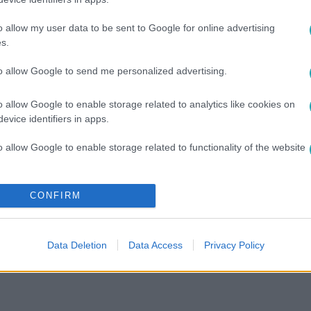
o allow my user data to be sent to Google for online advertising
között legyen a Google-találatokban!
s.
to allow Google to send me personalized advertising.
o allow Google to enable storage related to analytics like cookies on
evice identifiers in apps.
o allow Google to enable storage related to functionality of the website
ELŐ NÖVÉNYEK
#
ÍRISZ
#
KERTGONDOZÁS
#
VIRÁGZÁS
o allow Google to enable storage related to personalization.
CONFIRM
o allow Google to enable storage related to security, including
cation functionality and fraud prevention, and other user protection.
Data Deletion
Data Access
Privacy Policy