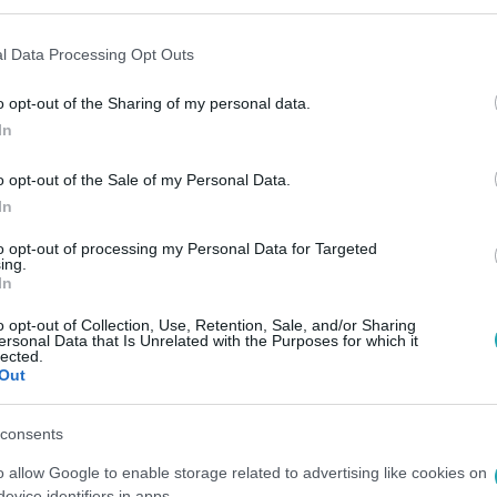
l Data Processing Opt Outs
o opt-out of the Sharing of my personal data.
In
Link másolása
o opt-out of the Sale of my Personal Data.
In
to opt-out of processing my Personal Data for Targeted
ing.
dó fodros szirmok, az íriszek az egyik
In
kertekben. Rendkívül változatos fajtákról
o opt-out of Collection, Use, Retention, Sale, and/or Sharing
ersonal Data that Is Unrelated with the Purposes for which it
zínárnyalatban léteznek, a modern
lected.
Out
g már fodros szirmú, kétszínű és
 Ahhoz azonban, hogy teljes pompájukban
consents
an szükségük.
o allow Google to enable storage related to advertising like cookies on
evice identifiers in apps.