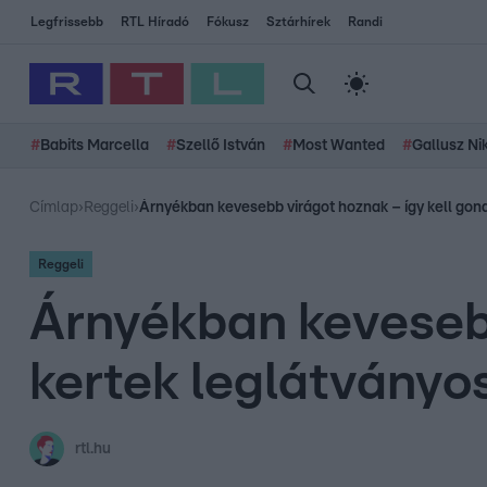
Legfrissebb
RTL Híradó
Fókusz
Sztárhírek
Randi
#
Babits Marcella
#
Szellő István
#
Most Wanted
#
Gallusz Ni
Címlap
›
Reggeli
›
Árnyékban kevesebb virágot hoznak – így kell gond
Reggeli
Árnyékban kevesebb
kertek leglátványo
rtl.hu