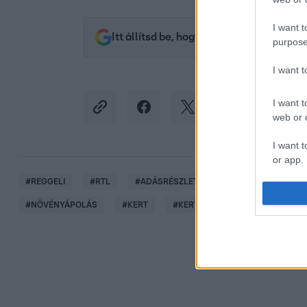
I want t
Itt állítsd be, hogy az RTL.hu az elsők 
purpose
I want 
I want t
web or d
I want t
or app.
#
REGGELI
#
RTL
#
ADÁSRÉSZLETEK
#
VIDEÓ
#
ÉV
I want t
#
NÖVÉNYÁPOLÁS
#
KERT
#
KERTÉSZET
#
ÉVELŐ
I want t
authenti