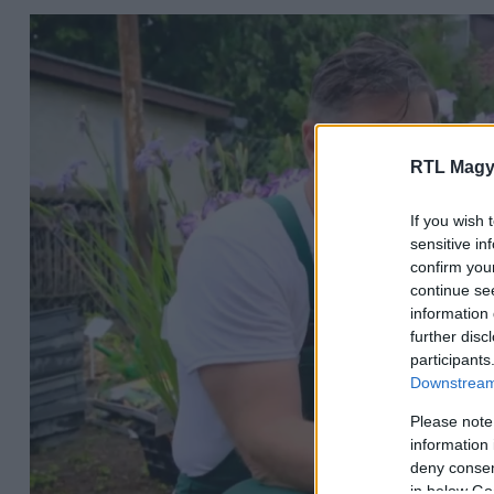
RTL Magy
If you wish 
sensitive in
confirm you
continue se
information 
further disc
participants
Downstream 
Please note
information 
deny consent
in below Go