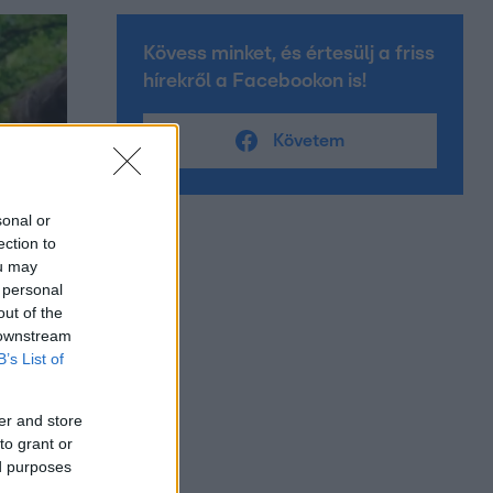
Kövess minket, és értesülj a friss
hírekről a Facebookon is!
Követem
sonal or
ection to
ou may
 personal
out of the
 downstream
B’s List of
er and store
to grant or
ed purposes