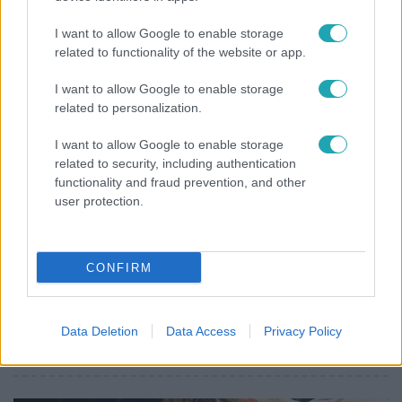
Nem költözött vissza Nyíregyházára a szakítás
I want to allow Google to enable storage
után Pap Dorci
related to functionality of the website or app.
I want to allow Google to enable storage
related to personalization.
2:27
I want to allow Google to enable storage
related to security, including authentication
functionality and fraud prevention, and other
user protection.
CONFIRM
Híradó
Videón, ahogy átúszik a Dunán a Kossuth térre
Data Deletion
Data Access
Privacy Policy
tévedt vaddisznó