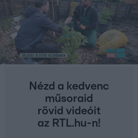
Nézd a kedvenc
műsoraid
rövid videóit
az RTL.hu-n!