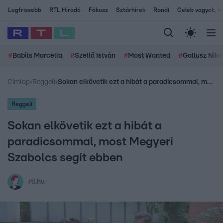
Legfrissebb
RTL Híradó
Fókusz
Sztárhírek
Randi
Celeb vagyok, me
#
Babits Marcella
#
Szellő István
#
Most Wanted
#
Gallusz Niko
Címlap
›
Reggeli
›
Sokan elkövetik ezt a hibát a paradicsommal, most Megyeri Szabolcs segít ebben
Reggeli
Sokan elkövetik ezt a hibát a
paradicsommal, most Megyeri
Szabolcs segít ebben
rtl.hu