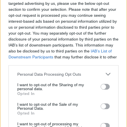
targeted advertising by us, please use the below opt-out
section to confirm your selection. Please note that after your
opt-out request is processed you may continue seeing
Kövess minket, és értesülj a friss hírekről a
interest-based ads based on personal information utilized by
Facebookon is!
us or personal information disclosed to third parties prior to
your opt-out. You may separately opt-out of the further
disclosure of your personal information by third parties on the
Követem
IAB’s list of downstream participants. This information may
also be disclosed by us to third parties on the
IAB’s List of
Downstream Participants
that may further disclose it to other
third parties.
Please note that this website/app uses one or more Google
Personal Data Processing Opt Outs
services and may gather and store information including but
#
REGGELI
#
RTL
#
MEGYERI SZABOLCS
not limited to your visit or usage behaviour. You may click to
I want to opt-out of the Sharing of my
personal data.
#
ADÁSRÉSZLETEK
#
VIDEÓ
#
KONYHAKERT
grant or deny consent to Google and its third-party tags to
Opted In
use your data for below specified purposes in below Google
#
KERTÉSZET
#
ZÖLDSÉGTERMESZTÉS
consent section.
I want to opt-out of the Sale of my
Personal Data.
#
VÁROSI KERTÉSZKEDÉS
#
PARADICSOM
Opted In
#
MAGASÁGYÁS
I want to opt-out of processing my