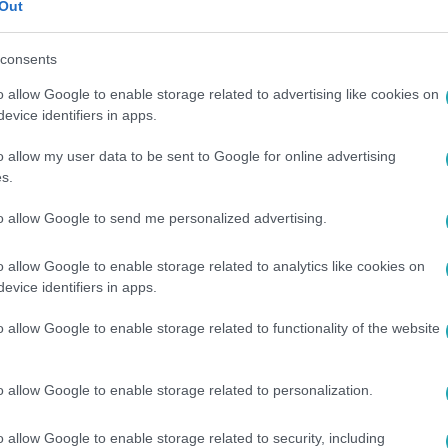
Out
icalek közül az Anna Karenina, a
z látható, míg az operett műfaját a
consents
o allow Google to enable storage related to advertising like cookies on
evice identifiers in apps.
o allow my user data to be sent to Google for online advertising
s.
között legyen a Google-találatokban!
to allow Google to send me personalized advertising.
o allow Google to enable storage related to analytics like cookies on
evice identifiers in apps.
o allow Google to enable storage related to functionality of the website
o allow Google to enable storage related to personalization.
o allow Google to enable storage related to security, including