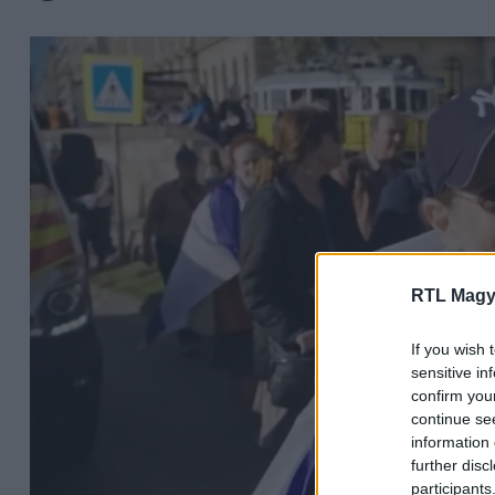
RTL Magy
If you wish 
sensitive in
confirm you
continue se
information 
further disc
participants