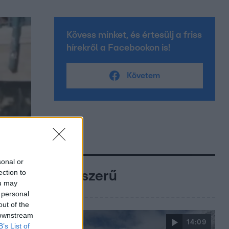
Kövess minket, és értesülj a friss
hírekről a Facebookon is!
Követem
sonal or
ection to
Népszerű
ou may
 personal
out of the
 downstream
14:09
B’s List of