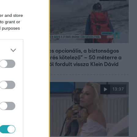
er and store
to grant or
ed purposes
Reggeli
„A csúcs opcionális, a biztonságos
hazatérés kötelező” – 50 méterre a
csúcstól fordult vissza Klein Dávid
13:37
Reggeli