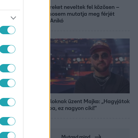
Öt gyereket neveltek fel közösen –
szinte sosem mutatja meg férjét
Ungár Anikó
Bulvár
A fiataloknak üzent Majka: „Hagyjátok
ezt abba, ez nagyon ciki!”
Mutasd mind