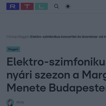
#
Babits Marcella
#
Szellő István
#
Most Wanted
#
Gallusz Ni
Címlap
›
Reggeli
›
Elektro-szimfonikus koncerttel és lézershow-val i
Reggeli
Elektro-szimfonikus
nyári szezon a Marg
Menete Budapeste
rtl.hu