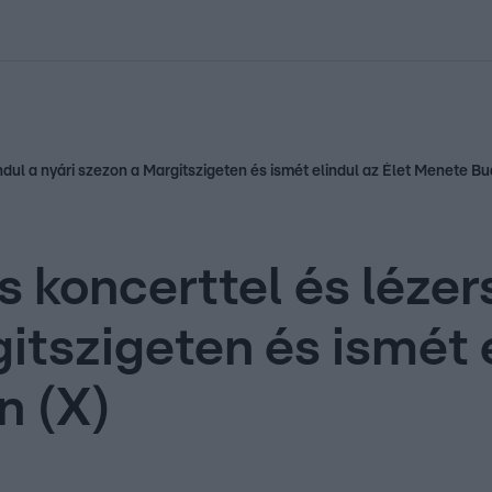
kolett
#
Időjárás
#
RTL műsor
#
Víz
#
Magyar Péter
#
Csillagjeg
ndul a nyári szezon a Margitszigeten és ismét elindul az Élet Menete B
 koncerttel és lézer
itszigeten és ismét e
n (X)