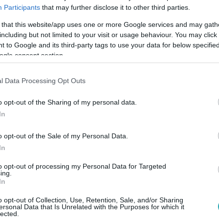
Participants
that may further disclose it to other third parties.
 that this website/app uses one or more Google services and may gath
including but not limited to your visit or usage behaviour. You may click 
 to Google and its third-party tags to use your data for below specifi
ogle consent section.
l Data Processing Opt Outs
Link másolása
o opt-out of the Sharing of my personal data.
In
 Parasztbecsület és a Bajazzók előadásait
o opt-out of the Sale of my Personal Data.
adúr című műve érkezik, augusztusban pedig
In
rás, a Queen Symphony & Koncertshow
to opt-out of processing my Personal Data for Targeted
ing.
enei élet legfontosabb szereplői is
In
ra lép Szulák Andrea, Caramel, az EDDA
o opt-out of Collection, Use, Retention, Sale, and/or Sharing
ersonal Data that Is Unrelated with the Purposes for which it
ú Cigányzenekar, valamint a London
lected.