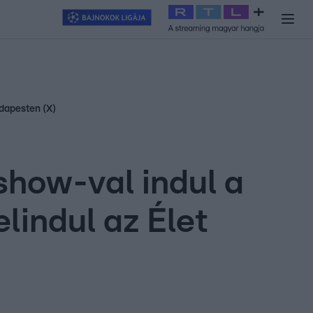
y
#
RTL+
#
Exek csatája 2026
#
Celeb vagyok, ments ki innen
#
H
udapesten (X)
show-val indul a
lindul az Élet