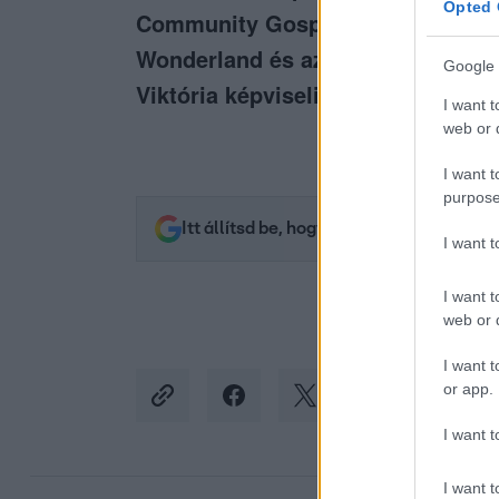
Opted 
Community Gospel Choir is. A mus
Wonderland és az Edda musical les
Google 
Viktória képviseli.
I want t
web or d
I want t
purpose
Itt állítsd be, hogy az RTL.hu az elsők 
I want 
I want t
web or d
I want t
or app.
I want t
I want t