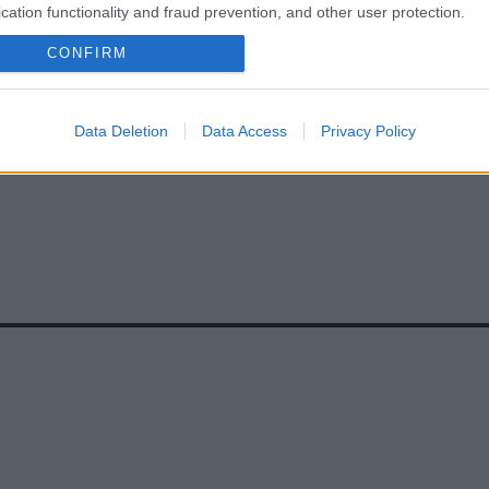
cation functionality and fraud prevention, and other user protection.
RGITSZIGET
#
OPERA
#
BUDAPEST
#
SZULÁK ANDREA
CONFIRM
RAMEL
Data Deletion
Data Access
Privacy Policy