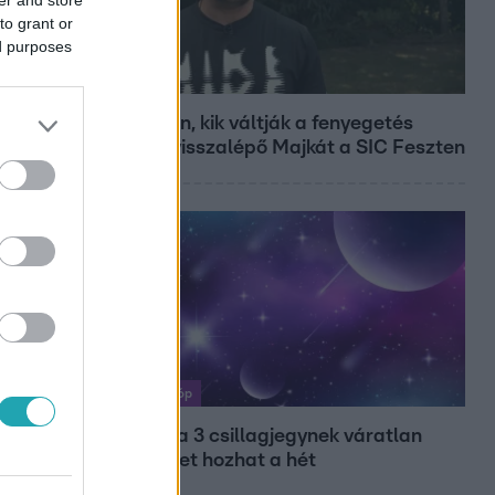
to grant or
ed purposes
Fókusz
Megvan, kik váltják a fenyegetés
miatt visszalépő Majkát a SIC Feszten
Horoszkóp
Ennek a 3 csillagjegynek váratlan
sikereket hozhat a hét