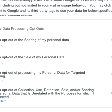
including but not limited to your visit or usage behaviour. You may click 
 to Google and its third-party tags to use your data for below specifi
ogle consent section.
l Data Processing Opt Outs
Link másolása
o opt-out of the Sharing of my personal data.
In
up’n’Swing zenekar énekese, amely idén 20
o opt-out of the Sale of my Personal Data.
 7-én tartják a Várkert Bazárban. Legutóbbi
In
ató élmény volt számára. A közönség
to opt-out of processing my Personal Data for Targeted
ing.
es volt, sokan a színpad után személyesen
In
gedélyét is megkérdezték. „Zenén keresztül
o opt-out of Collection, Use, Retention, Sale, and/or Sharing
ersonal Data that Is Unrelated with the Purposes for which it
dja.
lected.
Out