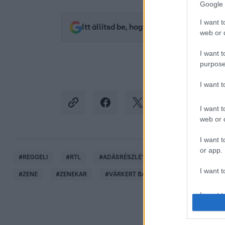
Google 
I want t
Itt állítsd be, hogy az RTL.hu az elsők 
web or d
I want t
purpose
I want 
I want t
web or d
I want t
or app.
#
REGGELI
#
RTL
#
ADÁSRÉSZLETEK
#
VIDEÓ
#
MU
I want t
#
ZENE
#
ZENEKAR
#
VÁRKERT BAZÁR
I want t
authenti