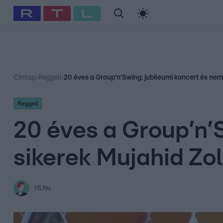
#
Babits Marcella
#
Szellő István
#
Most Wanted
#
Gallusz Ni
Címlap
›
Reggeli
›
20 éves a Group’n’Swing: jubileumi koncert és nemz
Reggeli
20 éves a Group’n’
sikerek Mujahid Zol
rtl.hu