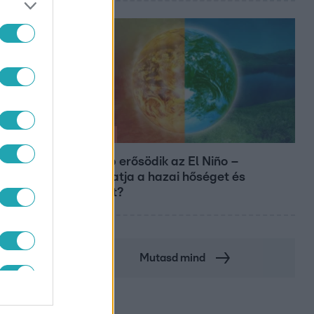
Időjárás
Tovább erősödik az El Niño –
fokozhatja a hazai hőséget és
aszályt?
CERT
Mutasd mind