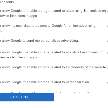
consents
o allow Google to enable storage related to advertising like cookies on
között legyen a Google-találatokban!
evice identifiers in apps.
o allow my user data to be sent to Google for online advertising
s.
to allow Google to send me personalized advertising.
o allow Google to enable storage related to analytics like cookies on
evice identifiers in apps.
o allow Google to enable storage related to functionality of the website
JAHID ZOLI
#
KONCERT
#
GROUP’N’SWING
#
JUBILEUMI KON
o allow Google to enable storage related to personalization.
o allow Google to enable storage related to security, including
CONFIRM
cation functionality and fraud prevention, and other user protection.