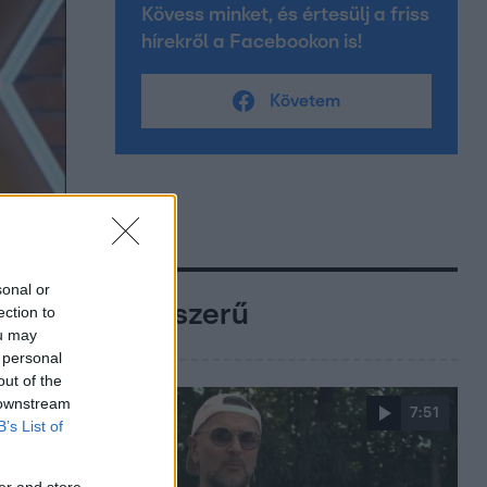
Kövess minket, és értesülj a friss
hírekről a Facebookon is!
Követem
sonal or
Népszerű
ection to
ou may
 personal
out of the
 downstream
7:51
B’s List of
er and store