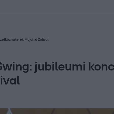
kolett
#
Időjárás
#
RTL műsor
#
Víz
#
Magyar Péter
#
Csillagjeg
etközi sikerek Mujahid Zolival
Swing: jubileumi kon
ival