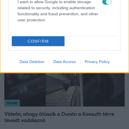
I want to allow Google to enable storage
Fókusz
related to security, including authentication
functionality and fraud prevention, and other
Megdöbbentő állapotban maradt meg az inotai
user protection.
hőerőmű egykori központja
CONFIRM
2:27
Data Deletion
Data Access
Privacy Policy
Híradó
Videón, ahogy átúszik a Dunán a Kossuth térre
tévedt vaddisznó