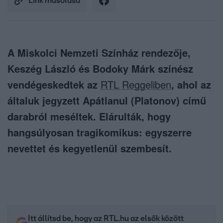
Link másolása
A Miskolci Nemzeti Színház rendezője,
Keszég László és Bodoky Márk színész
vendégeskedtek az
RTL Reggeliben
, ahol az
általuk jegyzett Apátlanul (Platonov) című
darabról meséltek. Elárulták, hogy
hangsúlyosan tragikomikus: egyszerre
nevettet és kegyetlenül szembesít.
Itt állítsd be, hogy az RTL.hu az elsők között