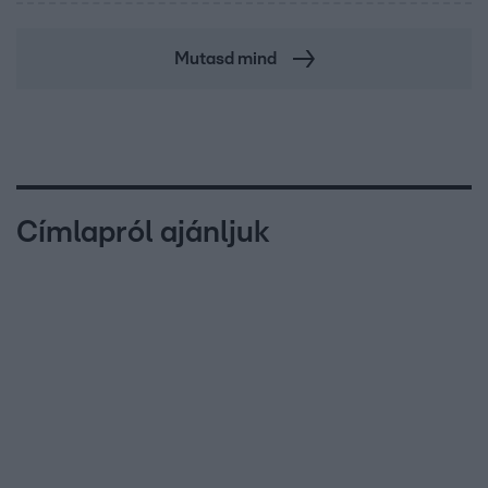
Mutasd mind
Címlapról ajánljuk