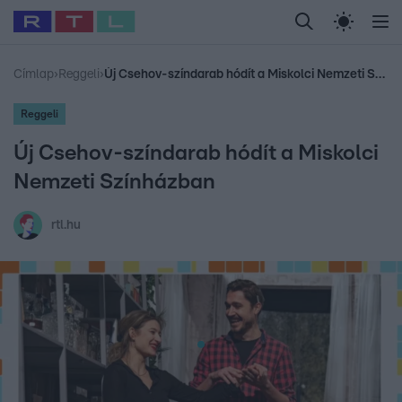
Legfrissebb
RTL Híradó
Fókusz
Sztárhírek
Randi
Celeb vagyok, me
#
Babits Marcella
#
Szellő István
#
Most Wanted
#
Gallusz Niko
Címlap
›
Reggeli
›
Új Csehov-színdarab hódít a Miskolci Nemzeti Színházban
Reggeli
Új Csehov-színdarab hódít a Miskolci
Nemzeti Színházban
rtl.hu