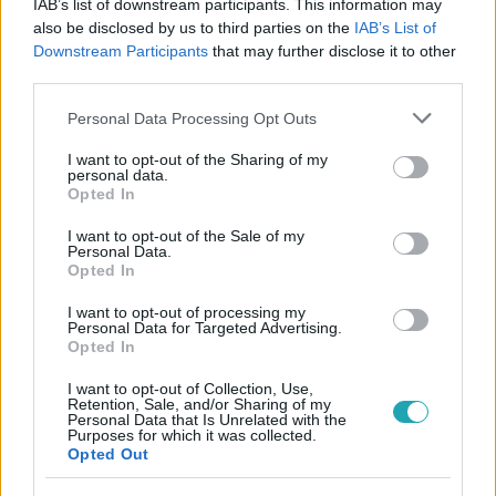
IAB’s list of downstream participants. This information may
also be disclosed by us to third parties on the
IAB’s List of
#
REGGELI
#
RTL
#
ADÁSRÉSZLETEK
#
VIDEÓ
Downstream Participants
that may further disclose it to other
third parties.
#
MISKOLCI NEMZETI SZÍNHÁZ
#
CSEHOV
#
ELŐADÁS
Please note that this website/app uses one or more Google
#
SZÍNDARAB
Personal Data Processing Opt Outs
services and may gather and store information including but
not limited to your visit or usage behaviour. You may click to
I want to opt-out of the Sharing of my
personal data.
grant or deny consent to Google and its third-party tags to
Opted In
use your data for below specified purposes in below Google
consent section.
I want to opt-out of the Sale of my
Personal Data.
Opted In
Népszerű
I want to opt-out of processing my
Personal Data for Targeted Advertising.
Opted In
I want to opt-out of Collection, Use,
Retention, Sale, and/or Sharing of my
Personal Data that Is Unrelated with the
Purposes for which it was collected.
Opted Out