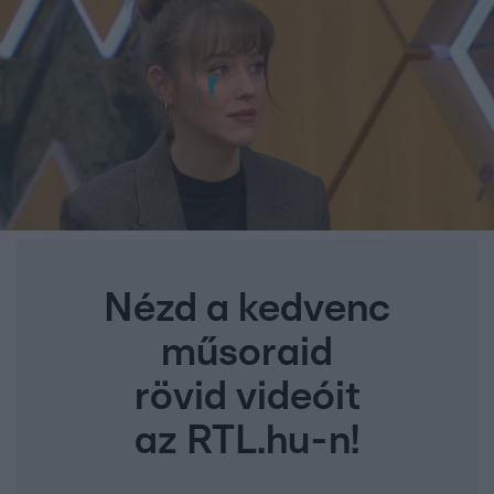
Nézd a kedvenc
műsoraid
rövid videóit
az RTL.hu-n!