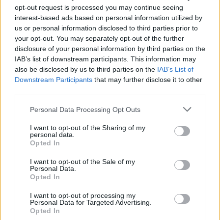
opt-out request is processed you may continue seeing
Kövess minket, és értesülj a friss hírekről a
interest-based ads based on personal information utilized by
us or personal information disclosed to third parties prior to
Facebookon is!
your opt-out. You may separately opt-out of the further
disclosure of your personal information by third parties on the
Követem
IAB’s list of downstream participants. This information may
also be disclosed by us to third parties on the
IAB’s List of
Downstream Participants
that may further disclose it to other
third parties.
Please note that this website/app uses one or more Google
Personal Data Processing Opt Outs
services and may gather and store information including but
#
REGGELI
#
RTL
#
KOVÁCSOVICS FRUZSI
not limited to your visit or usage behaviour. You may click to
I want to opt-out of the Sharing of my
personal data.
grant or deny consent to Google and its third-party tags to
#
PÉNZTÁRCABARÁT
#
KOVÁCSOVICS FRUZSINA
Opted In
use your data for below specified purposes in below Google
#
ÓVODA
consent section.
I want to opt-out of the Sale of my
Personal Data.
Opted In
I want to opt-out of processing my
Personal Data for Targeted Advertising.
Opted In