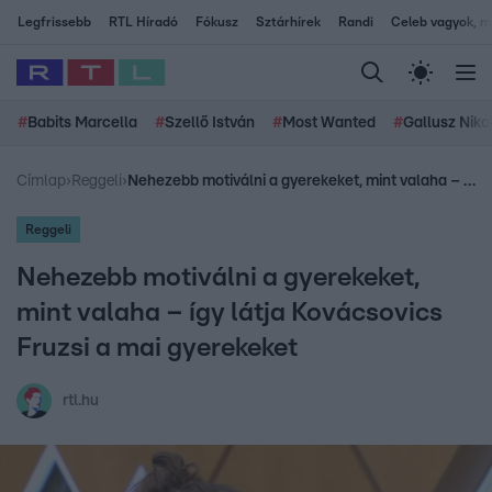
Legfrissebb
RTL Híradó
Fókusz
Sztárhírek
Randi
Celeb vagyok, me
#
Babits Marcella
#
Szellő István
#
Most Wanted
#
Gallusz Niko
Címlap
›
Reggeli
›
Nehezebb motiválni a gyerekeket, mint valaha – így látja Kovácsovics Fruzsi a mai gyerekeket
Reggeli
Nehezebb motiválni a gyerekeket,
mint valaha – így látja Kovácsovics
Fruzsi a mai gyerekeket
rtl.hu