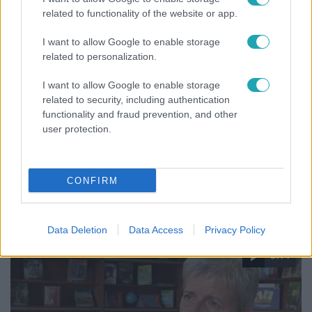
related to functionality of the website or app.
I want to allow Google to enable storage
related to personalization.
I want to allow Google to enable storage
related to security, including authentication
functionality and fraud prevention, and other
user protection.
Bulvár
CONFIRM
"Nem beszélek már vele évek óta" - Édesapja
kitagadta Nagy Zsoltot
Data Deletion
Data Access
Privacy Policy
3:14