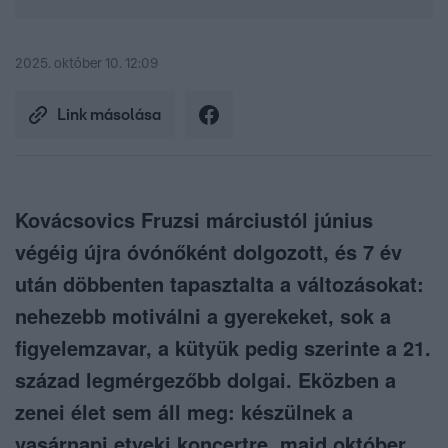
2025. október 10. 12:09
Link másolása
Kovácsovics Fruzsi márciustól június
végéig újra óvónőként dolgozott, és 7 év
után döbbenten tapasztalta a változásokat:
nehezebb motiválni a gyerekeket, sok a
figyelemzavar, a kütyük pedig szerinte a 21.
század legmérgezőbb dolgai. Eközben a
zenei élet sem áll meg: készülnek a
vasárnapi etyeki koncertre, majd október