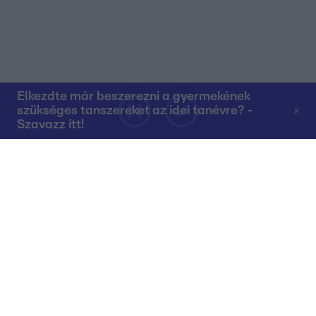
Elkezdte már beszerezni a gyermekének
szükséges tanszereket az idei tanévre? -
Szavazz itt!