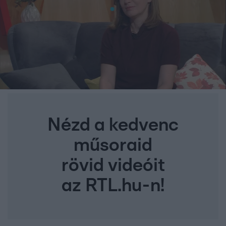
Nézd a kedvenc
műsoraid
rövid videóit
az RTL.hu-n!