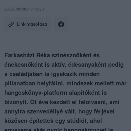
2025. október 7. 10:23
Link másolása
Farkasházi Réka színésznőként és
énekesnőként is aktív, édesanyaként pedig
a családjában is igyekszik minden
pillanatban helytállni, mindezek mellett már
hangoskönyv-platform alapítóként is
bizonyít. Öt éve kezdett el felolvasni, ami
annyira szenvedéllyé vált, hogy férjével
közösen építettek egy stúdiót, ahol
egyszerre akár nyolc hangoskönyvet is