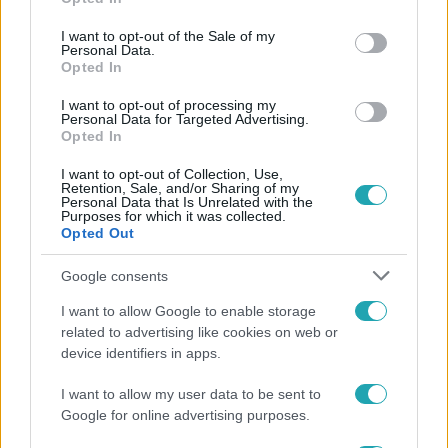
use your data for below specified purposes in below Google
consent section.
I want to opt-out of the Sale of my
Personal Data.
Opted In
#
REGGELI
#
RTL
#
ADÁSRÉSZLETEK
#
VIDEÓ
I want to opt-out of processing my
Personal Data for Targeted Advertising.
#
FARKASHÁZI RÉKA
#
KÖNYVKIADÓ
#
HANGOSKÖNYV
Opted In
#
TINTANYÚL
I want to opt-out of Collection, Use,
Retention, Sale, and/or Sharing of my
Personal Data that Is Unrelated with the
Purposes for which it was collected.
Opted Out
Google consents
I want to allow Google to enable storage
Népszerű
related to advertising like cookies on web or
device identifiers in apps.
I want to allow my user data to be sent to
Google for online advertising purposes.