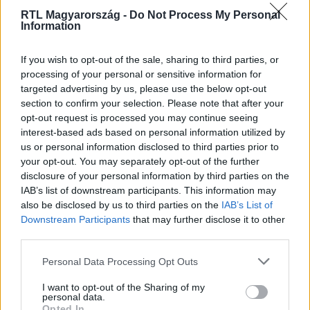
RTL Magyarország -
Do Not Process My Personal
Information
Itt állítsd be, hogy az RTL.hu az elsők között
legyen a Google-találatokban!
If you wish to opt-out of the sale, sharing to third parties, or
processing of your personal or sensitive information for
targeted advertising by us, please use the below opt-out
section to confirm your selection. Please note that after your
opt-out request is processed you may continue seeing
interest-based ads based on personal information utilized by
us or personal information disclosed to third parties prior to
your opt-out. You may separately opt-out of the further
disclosure of your personal information by third parties on the
IAB’s list of downstream participants. This information may
also be disclosed by us to third parties on the
IAB’s List of
Downstream Participants
that may further disclose it to other
Kövess minket, és értesülj a friss hírekről a
third parties.
Facebookon is!
Please note that this website/app uses one or more Google
Personal Data Processing Opt Outs
services and may gather and store information including but
Követem
not limited to your visit or usage behaviour. You may click to
I want to opt-out of the Sharing of my
personal data.
grant or deny consent to Google and its third-party tags to
Opted In