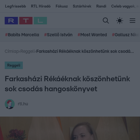
Legfrissebb
RTL Híradó
Fókusz
Sztárhírek
Randi
Celeb vagyok, me
#
Babits Marcella
#
Szellő István
#
Most Wanted
#
Gallusz Niko
Címlap
›
Reggeli
›
Farkasházi Rékáéknak köszönhetünk sok csodás hangoskönyvet
Reggeli
Farkasházi Rékáéknak köszönhetünk
sok csodás hangoskönyvet
rtl.hu