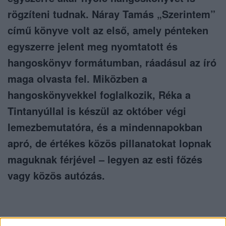
rögzíteni tudnak. Náray Tamás „Szerintem”
című könyve volt az első, amely pénteken
egyszerre jelent meg nyomtatott és
hangoskönyv formátumban, ráadásul az író
maga olvasta fel. Miközben a
hangoskönyvekkel foglalkozik, Réka a
Tintanyúllal is készül az október végi
lemezbemutatóra, és a mindennapokban
apró, de értékes közös pillanatokat lopnak
maguknak férjével – legyen az esti főzés
vagy közös autózás.