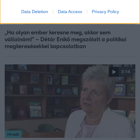
Data Deletion
Data Access
Privacy Policy
Reggeli
„Ha olyan ember keresne meg, akkor sem
vállalnám!” – Détár Enikő megszólalt a politikai
megkeresésekkel kapcsolatban
3:14
Híradó