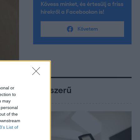
Kövess minket, és értesülj a friss
hírekről a Facebookon is!
Követem
sonal or
Népszerű
ection to
ou may
 personal
out of the
 downstream
B’s List of