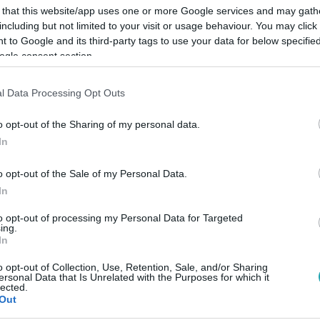
 that this website/app uses one or more Google services and may gath
including but not limited to your visit or usage behaviour. You may click 
 to Google and its third-party tags to use your data for below specifi
ogle consent section.
Link másolása
l Data Processing Opt Outs
o opt-out of the Sharing of my personal data.
In
koly Áginak: 24 napot töltött két
o opt-out of the Sale of my Personal Data.
vezte az utat, és a lányokkal testközelből
In
alszik. Manhattan-től Long Island-ig szinte
to opt-out of processing my Personal Data for Targeted
métereket sétálva, nyugisabb pillanatok
ing.
In
ak. A Metropolitan Múzeum kifejezetten Ági
o opt-out of Collection, Use, Retention, Sale, and/or Sharing
lvezték, és természetesen nem maradhatott
ersonal Data that Is Unrelated with the Purposes for which it
lected.
alamint a One World Trade Center teteje sem.
Out