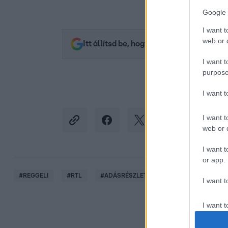
Google 
I want t
web or d
Itt állítsd be, hogy az RTL.hu az elsők 
I want t
purpose
I want 
I want t
web or d
I want t
or app.
#
REGGELI
#
RTL
#
ADÁSRÉSZLETEK
#
VIDEÓ
#
KO
I want t
I want t
authenti