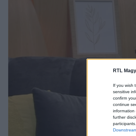
RTL Magy
If you wish 
sensitive in
confirm you
continue se
information 
further disc
participants
Downstream 