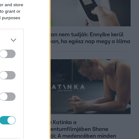
er and store
to grant or
ed purposes
Életmód
Ezt sokan nem tudják: Ennyibe kerül
valójában, ha egész nap megy a klíma
Kultúra
Hosszú Katinka a
dokumentumfilmjében Shane
Tusupról: A medencében minden