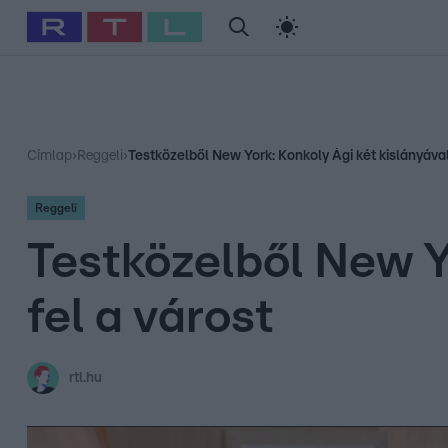
#
Babits Marcella
#
Szellő István
#
Most Wanted
#
Gallusz Ni
Címlap
›
Reggeli
›
Testközelből New York: Konkoly Ági két kislányával
Reggeli
Testközelből New Yo
fel a várost
rtl.hu