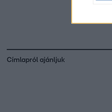
Címlapról ajánljuk