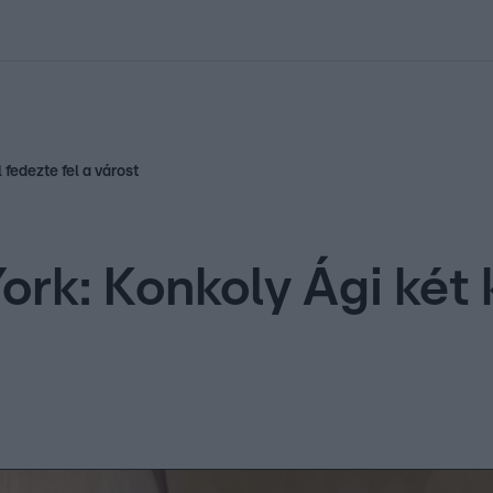
kolett
#
Időjárás
#
RTL műsor
#
Víz
#
Magyar Péter
#
Csillagjeg
 fedezte fel a várost
rk: Konkoly Ági két 