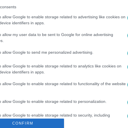
consents
o allow Google to enable storage related to advertising like cookies on
evice identifiers in apps.
között legyen a Google-találatokban!
o allow my user data to be sent to Google for online advertising
s.
to allow Google to send me personalized advertising.
o allow Google to enable storage related to analytics like cookies on
evice identifiers in apps.
o allow Google to enable storage related to functionality of the website
NKOLY ÁGI
#
NEW YORK
#
UTAZÁS
#
SZÍNES
o allow Google to enable storage related to personalization.
o allow Google to enable storage related to security, including
cation functionality and fraud prevention, and other user protection.
CONFIRM