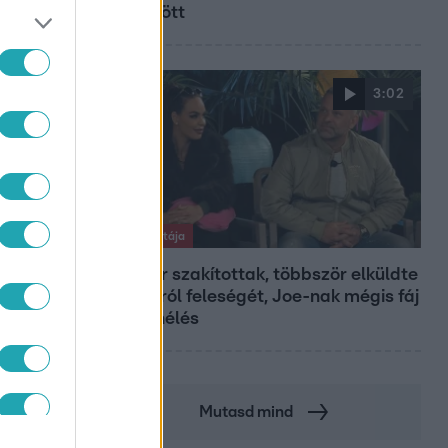
működött
3:02
Exek csatája
47-szer szakítottak, többször elküldte
otthonról feleségét, Joe-nak mégis fáj
a különélés
Mutasd mind