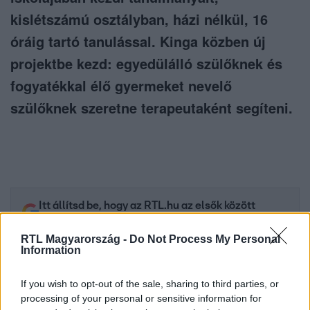
kislétszámú osztályban, házi nélkül, 16
óráig tartó tanulással. Kinga közben új
projektbe kezd: egyedülálló szülőknek és
fogyatékkal élő gyermeket nevelő
szülőknek szeretne terapeutaként segíteni.
Itt állítsd be, hogy az RTL.hu az elsők között
legyen a Google-találatokban!
RTL Magyarország -
Do Not Process My Personal
Information
If you wish to opt-out of the sale, sharing to third parties, or
processing of your personal or sensitive information for