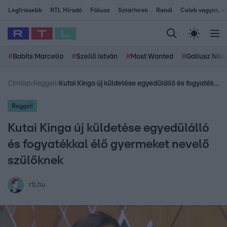
Legfrissebb
RTL Híradó
Fókusz
Sztárhírek
Randi
Celeb vagyok, me
#
Babits Marcella
#
Szellő István
#
Most Wanted
#
Gallusz Niko
Címlap
›
Reggeli
›
Kutai Kinga új küldetése egyedülálló és fogyatékkal élő gyermeket nevelő szülőknek
Reggeli
Kutai Kinga új küldetése egyedülálló
és fogyatékkal élő gyermeket nevelő
szülőknek
rtl.hu