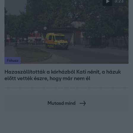
3:23
Fókusz
Hazaszállították a kórházból Kati nénit, a házuk
előtt vették észre, hogy már nem él
Mutasd mind