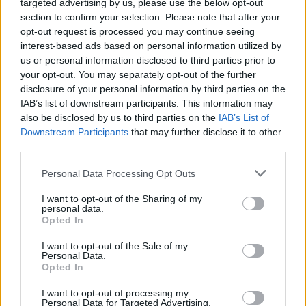
targeted advertising by us, please use the below opt-out
section to confirm your selection. Please note that after your
opt-out request is processed you may continue seeing
interest-based ads based on personal information utilized by
us or personal information disclosed to third parties prior to
your opt-out. You may separately opt-out of the further
Kövess minket, és értesülj a friss hírekről a
disclosure of your personal information by third parties on the
IAB’s list of downstream participants. This information may
Facebookon is!
also be disclosed by us to third parties on the
IAB’s List of
Downstream Participants
that may further disclose it to other
Követem
third parties.
Please note that this website/app uses one or more Google
Personal Data Processing Opt Outs
services and may gather and store information including but
not limited to your visit or usage behaviour. You may click to
I want to opt-out of the Sharing of my
personal data.
grant or deny consent to Google and its third-party tags to
Opted In
use your data for below specified purposes in below Google
#
REGGELI
#
RTL
#
VIDEÓ
#
KUTAI KINGA
consent section.
I want to opt-out of the Sale of my
Personal Data.
#
SZÍNES
#
PÉNZTÁRCABARÁT
#
SÉF TIPPJE
Opted In
I want to opt-out of processing my
Personal Data for Targeted Advertising.