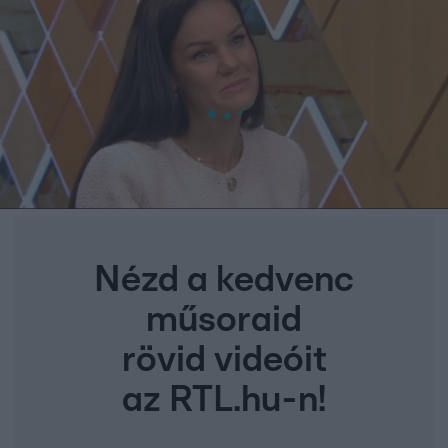
Nézd a kedvenc
műsoraid
rövid videóit
az RTL.hu-n!