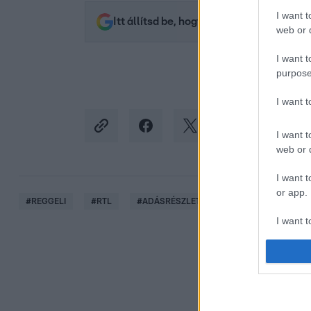
I want t
Itt állítsd be, hogy az RTL.hu az elsők 
web or d
I want t
purpose
I want 
I want t
web or d
I want t
or app.
#
REGGELI
#
RTL
#
ADÁSRÉSZLETEK
#
VIDEÓ
#
CS
I want t
I want t
authenti