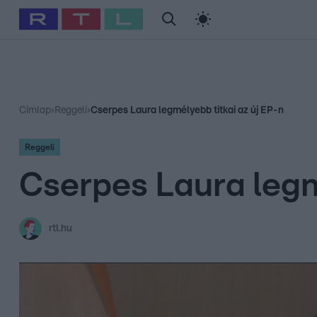
#
Babits Marcella
#
Szellő István
#
Most Wanted
#
Gallusz Ni
Címlap
›
Reggeli
›
Cserpes Laura legmélyebb titkai az új EP-n
Reggeli
Cserpes Laura legm
rtl.hu