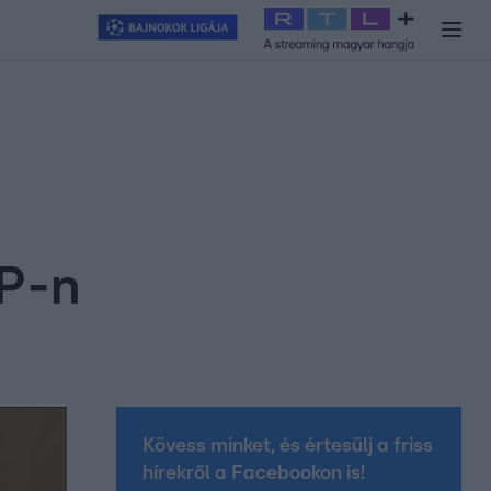
y
#
RTL+
#
Exek csatája 2026
#
Celeb vagyok, ments ki innen
#
H
EP-n
Kövess minket, és értesülj a friss
hírekről a Facebookon is!