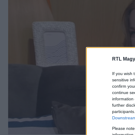
RTL Magy
If you wish 
sensitive in
confirm you
continue se
information 
further disc
participants
Downstream 
Please note
information 