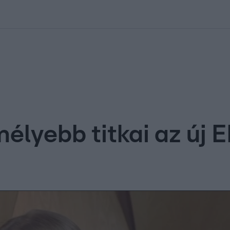
kolett
#
Időjárás
#
RTL műsor
#
Víz
#
Magyar Péter
#
Csillagjeg
élyebb titkai az új 