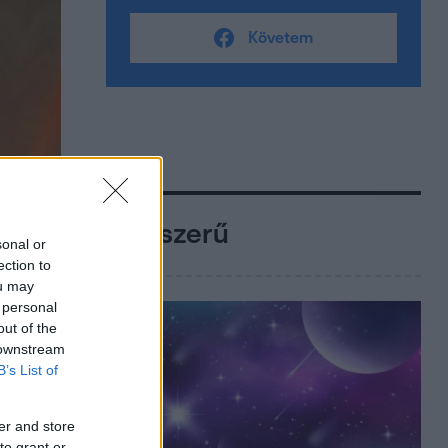
Követem
Népszerű
sonal or
ection to
ou may
 personal
out of the
 downstream
B’s List of
er and store
to grant or