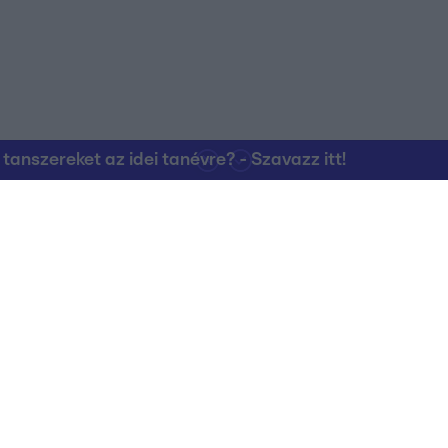
nszereket az idei tanévre? - Szavazz itt!
Kapcsolat
RTL Group Beszál
Magatartási Kó
az RTL+-on
Vállalati hírek
RTL Magyarorszá
Partneri Alapelv
Kvíz Adatvédelem