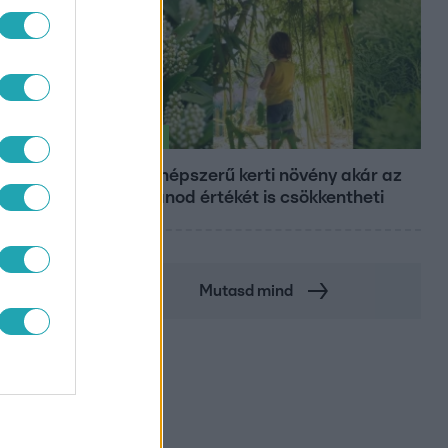
Életmód
Ez a 3 népszerű kerti növény akár az
ingatlanod értékét is csökkentheti
Mutasd mind