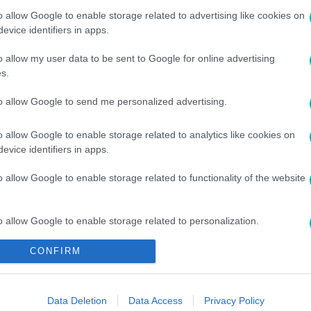
o allow Google to enable storage related to advertising like cookies on
között legyen a Google-találatokban!
evice identifiers in apps.
o allow my user data to be sent to Google for online advertising
s.
to allow Google to send me personalized advertising.
o allow Google to enable storage related to analytics like cookies on
evice identifiers in apps.
o allow Google to enable storage related to functionality of the website
ERPES LAURA
#
KLIPPREMIER
#
ZENE
#
DAL
o allow Google to enable storage related to personalization.
CONFIRM
o allow Google to enable storage related to security, including
cation functionality and fraud prevention, and other user protection.
Data Deletion
Data Access
Privacy Policy