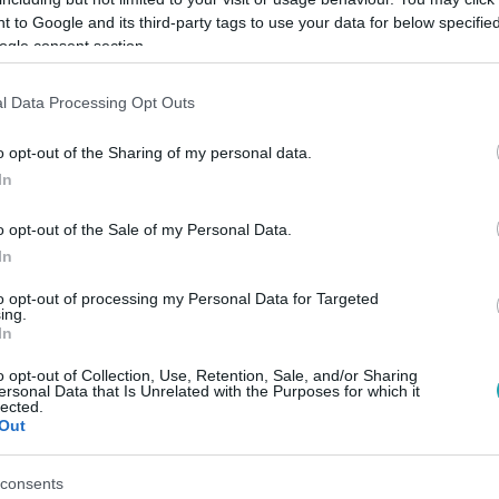
 to Google and its third-party tags to use your data for below specifi
ogle consent section.
Link másolása
l Data Processing Opt Outs
o opt-out of the Sharing of my personal data.
eteim olyan személyes, mint még soha: a
In
elmét, és nagyszülei történetét is. A
o opt-out of the Sale of my Personal Data.
, hogy hallod egy gyásztörténet, amit
In
t. A hozzá készült videóklipben a
to opt-out of processing my Personal Data for Targeted
ing.
, vágás nélküli jelenetben, ahol csak
In
inteség és családi emlékek köszönnek
o opt-out of Collection, Use, Retention, Sale, and/or Sharing
ersonal Data that Is Unrelated with the Purposes for which it
lected.
Out
consents