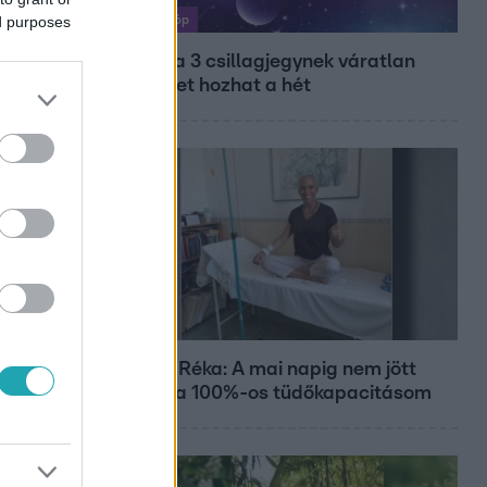
ed purposes
Horoszkóp
Ennek a 3 csillagjegynek váratlan
sikereket hozhat a hét
Bulvár
Rubint Réka: A mai napig nem jött
vissza a 100%-os tüdőkapacitásom