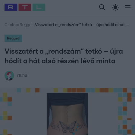
Legfrissebb
RTL Híradó
Fókusz
Sztárhírek
Randi
Celeb vagyok, me
#
Babits Marcella
#
Szellő István
#
Most Wanted
#
Gallusz Niko
Címlap
›
Reggeli
›
Visszatért a „rendszám” tetkó – újra hódít a hát alsó részén lévő minta
Reggeli
Visszatért a „rendszám” tetkó – újra
hódít a hát alsó részén lévő minta
rtl.hu