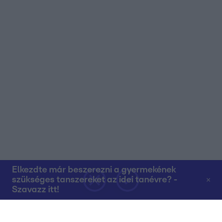
Elkezdte már beszerezni a gyermekének
szükséges tanszereket az idei tanévre? -
Szavazz itt!