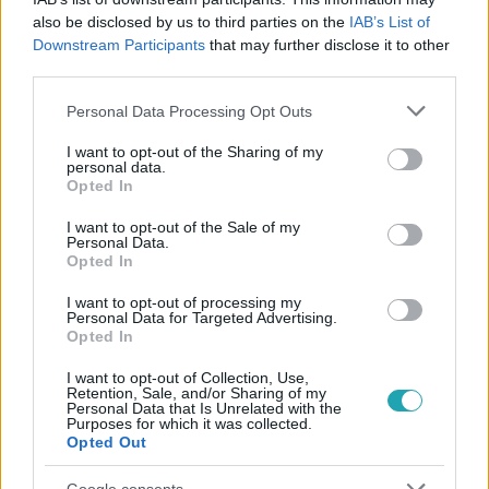
#
REGGELI
#
RTL
#
ADÁSRÉSZLETEK
#
VIDEÓ
also be disclosed by us to third parties on the
IAB’s List of
#
WEIDE ANCSA
#
TETOVÁLÁS
#
TETOVÁLÓMŰVÉSZ
Downstream Participants
that may further disclose it to other
third parties.
#
2000-ES ÉVEK
#
RENDSZÁM
Please note that this website/app uses one or more Google
Personal Data Processing Opt Outs
services and may gather and store information including but
not limited to your visit or usage behaviour. You may click to
I want to opt-out of the Sharing of my
personal data.
grant or deny consent to Google and its third-party tags to
Opted In
use your data for below specified purposes in below Google
consent section.
I want to opt-out of the Sale of my
Personal Data.
Opted In
Népszerű
I want to opt-out of processing my
Personal Data for Targeted Advertising.
Opted In
I want to opt-out of Collection, Use,
Retention, Sale, and/or Sharing of my
Personal Data that Is Unrelated with the
Purposes for which it was collected.
Opted Out
Google consents