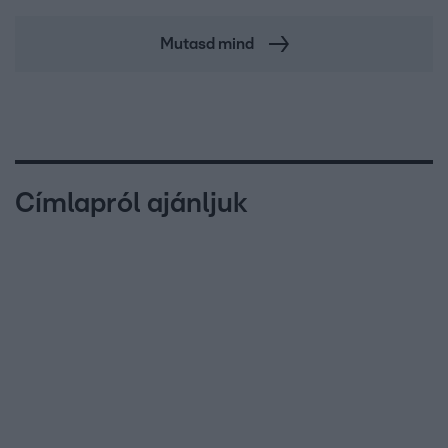
Mutasd mind
Címlapról ajánljuk