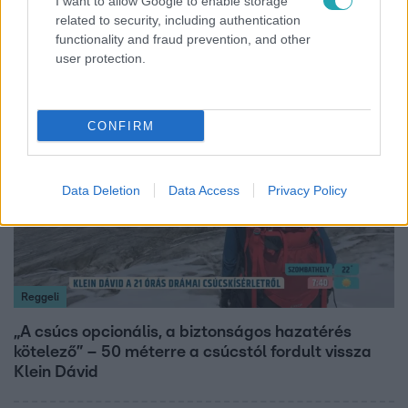
I want to allow Google to enable storage
related to security, including authentication
Ez a 3 népszerű kerti növény akár az ingatlanod
functionality and fraud prevention, and other
értékét is csökkentheti
user protection.
14:09
CONFIRM
Data Deletion
Data Access
Privacy Policy
Reggeli
„A csúcs opcionális, a biztonságos hazatérés
kötelező” – 50 méterre a csúcstól fordult vissza
Klein Dávid