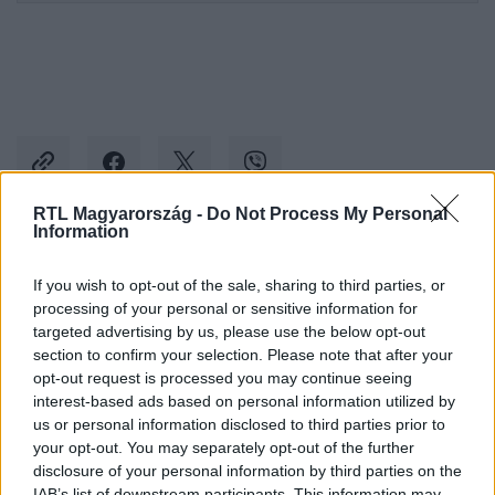
RTL Magyarország -
Do Not Process My Personal
Information
Kövess minket, és értesülj a friss hírekről a
If you wish to opt-out of the sale, sharing to third parties, or
Facebookon is!
processing of your personal or sensitive information for
targeted advertising by us, please use the below opt-out
Követem
section to confirm your selection. Please note that after your
opt-out request is processed you may continue seeing
interest-based ads based on personal information utilized by
us or personal information disclosed to third parties prior to
your opt-out. You may separately opt-out of the further
disclosure of your personal information by third parties on the
IAB’s list of downstream participants. This information may