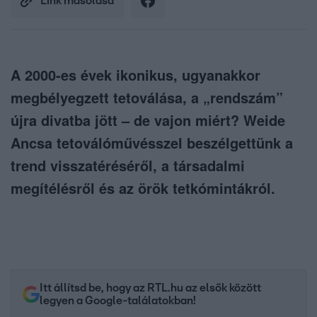
Link másolása
A 2000-es évek ikonikus, ugyanakkor
megbélyegzett tetoválása, a „rendszám”
újra divatba jött – de vajon miért? Weide
Ancsa tetoválóművésszel beszélgettünk a
trend visszatéréséről, a társadalmi
megítélésről és az örök tetkómintákról.
Itt állítsd be, hogy az RTL.hu az elsők között
legyen a Google-találatokban!