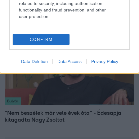
related to security, including authentication
"Hatalmas viharban" - így zajlott Hegyi Barbara
functionality and fraud prevention, and other
és Zorán első randija
user protection.
CONFIRM
Data Deletion
Data Access
Privacy Policy
Bulvár
"Nem beszélek már vele évek óta" - Édesapja
kitagadta Nagy Zsoltot