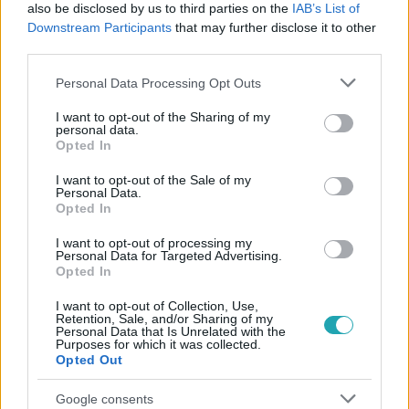
#
REGGELI
#
RTL
#
ADÁSRÉSZLETEK
#
VIDEÓ
also be disclosed by us to third parties on the
IAB’s List of
Downstream Participants
that may further disclose it to other
#
KONKOLY ÁGNES
#
SZÍNPAD
#
TANULÁS
third parties.
#
EGYENSÚLY
#
CSALÁD
Please note that this website/app uses one or more Google
Personal Data Processing Opt Outs
services and may gather and store information including but
not limited to your visit or usage behaviour. You may click to
I want to opt-out of the Sharing of my
personal data.
grant or deny consent to Google and its third-party tags to
Opted In
use your data for below specified purposes in below Google
consent section.
I want to opt-out of the Sale of my
Personal Data.
Opted In
Népszerű
I want to opt-out of processing my
Personal Data for Targeted Advertising.
Opted In
I want to opt-out of Collection, Use,
Retention, Sale, and/or Sharing of my
Personal Data that Is Unrelated with the
Purposes for which it was collected.
Opted Out
Google consents