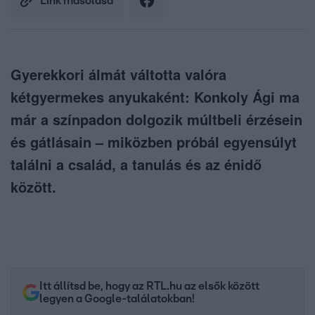
Link másolása
Gyerekkori álmát váltotta valóra
kétgyermekes anyukaként: Konkoly Ági ma
már a színpadon dolgozik múltbeli érzésein
és gátlásain – miközben próbál egyensúlyt
találni a család, a tanulás és az énidő
között.
Itt állítsd be, hogy az RTL.hu az elsők között
legyen a Google-találatokban!