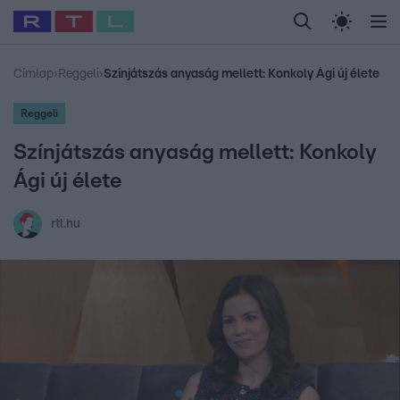
Legfrissebb
RTL Híradó
Fókusz
Sztárhírek
Randi
Celeb vagyok, me
#
Babits Marcella
#
Szellő István
#
Most Wanted
#
Gallusz Niko
Címlap
›
Reggeli
›
Színjátszás anyaság mellett: Konkoly Ági új élete
Reggeli
Színjátszás anyaság mellett: Konkoly
Ági új élete
rtl.hu