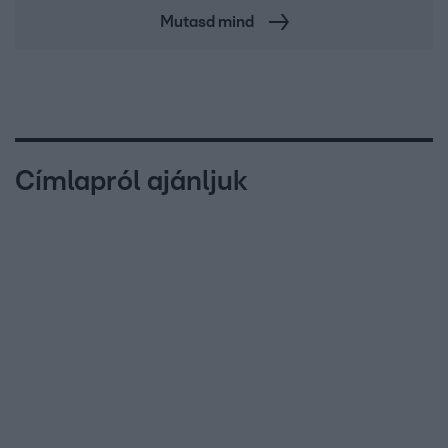
Mutasd mind
Címlapról ajánljuk