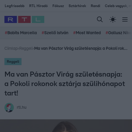
Legfrissebb
RTL Híradó
Fókusz
Sztárhírek
Randi
Celeb vagyok, me
#
Babits Marcella
#
Szellő István
#
Most Wanted
#
Gallusz Niko
Címlap
›
Reggeli
›
Ma van Pásztor Virág születésnapja: a Pokoli rokonok sztárja szülihónapot tart!
Reggeli
Ma van Pásztor Virág születésnapja:
a Pokoli rokonok sztárja szülihónapot
tart!
rtl.hu