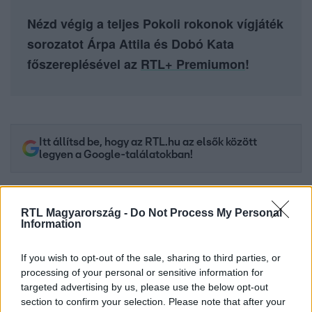
Nézd végig a teljes Pokoli rokonok vígjáték
sorozatot Árpa Attila és Dobó Kata
főszereplésével az
RTL+ Premiumon
!
Itt állítsd be, hogy az RTL.hu az elsők között
legyen a Google-találatokban!
RTL Magyarország -
Do Not Process My Personal
Information
If you wish to opt-out of the sale, sharing to third parties, or
processing of your personal or sensitive information for
targeted advertising by us, please use the below opt-out
section to confirm your selection. Please note that after your