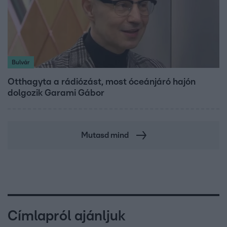
Bulvár
Otthagyta a rádiózást, most óceánjáró hajón
dolgozik Garami Gábor
Mutasd mind
Címlapról ajánljuk