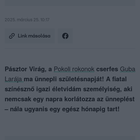
2025. március 25. 10:17
Link másolása
Pásztor Virág, a
Pokoli rokonok
cserfes
Guba
Larája
ma ünnepli születésnapját! A fiatal
színésznő igazi életvidám személyiség, aki
nemcsak egy napra korlátozza az ünneplést
– nála ugyanis egy egész hónapig tart!