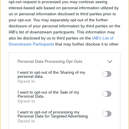
opt-out request is processed you may continue seeing
interest-based ads based on personal information utilized by
Kövess minket, és értesülj a friss hírekről a
us or personal information disclosed to third parties prior to
Facebookon is!
your opt-out. You may separately opt-out of the further
disclosure of your personal information by third parties on the
IAB’s list of downstream participants. This information may
Követem
also be disclosed by us to third parties on the
IAB’s List of
Downstream Participants
that may further disclose it to other
third parties.
Please note that this website/app uses one or more Google
Personal Data Processing Opt Outs
services and may gather and store information including but
not limited to your visit or usage behaviour. You may click to
I want to opt-out of the Sharing of my
#
REGGELI
#
RTL
#
ADÁSRÉSZLETEK
#
VIDEÓ
personal data.
grant or deny consent to Google and its third-party tags to
Opted In
#
POKOLI ROKONOK SZEREPLŐK
#
PÁSZTOR VIRÁG
use your data for below specified purposes in below Google
consent section.
#
GUBA LARA
#
SZÜLETÉSNAP
#
POKOLI ROKONOK
I want to opt-out of the Sale of my
Personal Data.
Opted In
I want to opt-out of processing my
Personal Data for Targeted Advertising.
Opted In