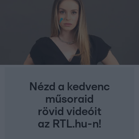
Nézd a kedvenc
műsoraid
rövid videóit
az RTL.hu-n!