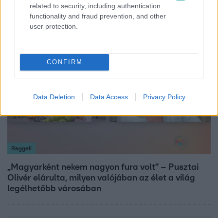
related to security, including authentication
Veréb Tamás és felesége nagy bejelentést tettek
functionality and fraud prevention, and other
user protection.
6:35
CONFIRM
Data Deletion
Data Access
Privacy Policy
Reggeli
„Magyarként nekem nagyon fura volt” – Pusztai
Olivér elárulta, milyen valójában az élet a világ
legélhetőbb városában