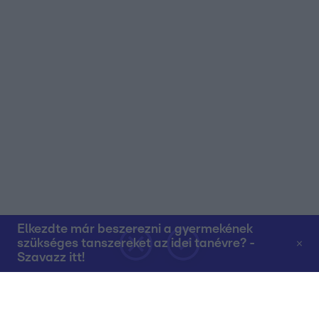
Elkezdte már beszerezni a gyermekének
szükséges tanszereket az idei tanévre? -
Szavazz itt!