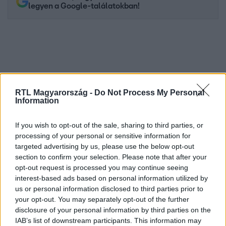
legyen a Google-találatokban!
RTL Magyarország -
Do Not Process My Personal
Information
If you wish to opt-out of the sale, sharing to third parties, or
processing of your personal or sensitive information for
Kövess minket, és értesülj a friss hírekről a
targeted advertising by us, please use the below opt-out
Facebookon is!
section to confirm your selection. Please note that after your
opt-out request is processed you may continue seeing
interest-based ads based on personal information utilized by
Követem
us or personal information disclosed to third parties prior to
your opt-out. You may separately opt-out of the further
disclosure of your personal information by third parties on the
IAB’s list of downstream participants. This information may