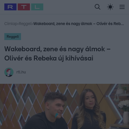
Legfrissebb
RTL Híradó
Fókusz
Sztárhírek
Randi
Celeb vagyok, me
#
Babits Marcella
#
Szellő István
#
Most Wanted
#
Gallusz Niko
Címlap
›
Reggeli
›
Wakeboard, zene és nagy álmok – Olivér és Rebeka új kihívásai
Reggeli
Wakeboard, zene és nagy álmok –
Olivér és Rebeka új kihívásai
rtl.hu