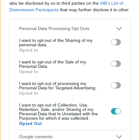
also be disclosed by us to third parties on the
IAB’s List of
Downstream Participants
that may further disclose it to other
#
REGGELI
#
RTL
#
ADÁSRÉSZLETEK
#
VIDEÓ
third parties.
#
ORBÁN OLIVÉR
#
SZŐKE REBEKA
#
WAKEBOARD
Please note that this website/app uses one or more Google
Personal Data Processing Opt Outs
services and may gather and store information including but
not limited to your visit or usage behaviour. You may click to
I want to opt-out of the Sharing of my
personal data.
grant or deny consent to Google and its third-party tags to
Opted In
use your data for below specified purposes in below Google
consent section.
I want to opt-out of the Sale of my
Personal Data.
Opted In
Népszerű
I want to opt-out of processing my
Personal Data for Targeted Advertising.
Opted In
I want to opt-out of Collection, Use,
Retention, Sale, and/or Sharing of my
Personal Data that Is Unrelated with the
Purposes for which it was collected.
Opted Out
Google consents