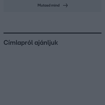
Mutasd mind
Címlapról ajánljuk