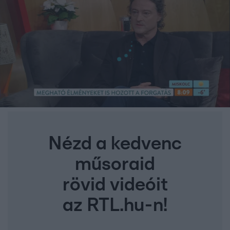
Nézd a kedvenc
műsoraid
rövid videóit
az RTL.hu-n!