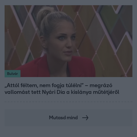
Bulvár
„Attól féltem, nem fogja túlélni” – megrázó
vallomást tett Nyári Dia a kislánya műtétjéről
Mutasd mind