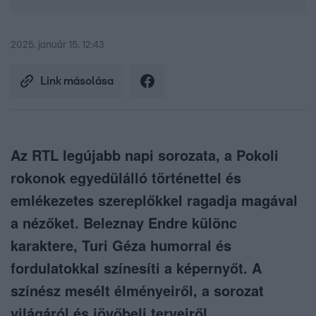
2025. január 15. 12:43
Link másolása
Az RTL legújabb napi sorozata, a Pokoli
rokonok egyedülálló történettel és
emlékezetes szereplőkkel ragadja magával
a nézőket. Beleznay Endre különc
karaktere, Turi Géza humorral és
fordulatokkal színesíti a képernyőt. A
színész mesélt élményeiről, a sorozat
világáról és jövőbeli terveiről.