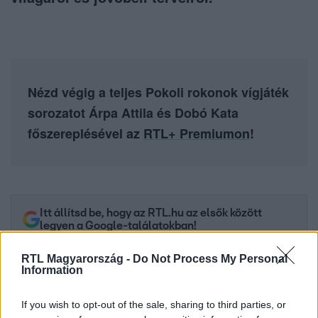
Nézd végig a teljes Pokoli rokonok vígjáték
sorozatot Árpa Attila és Dobó Kata
főszereplésével az
RTL+ Premiumon
!
Itt állítsd be, hogy az RTL.hu az elsők között
legyen a Google-találatokban!
RTL Magyarország -
Do Not Process My Personal
Information
If you wish to opt-out of the sale, sharing to third parties, or