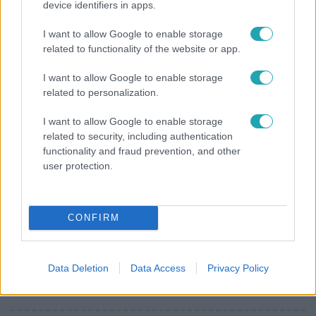
device identifiers in apps.
Kitört a lecsó-láz! Íme 3 tuti recept az
elkészítéséhez
I want to allow Google to enable storage
related to functionality of the website or app.
I want to allow Google to enable storage
2:46
related to personalization.
I want to allow Google to enable storage
related to security, including authentication
functionality and fraud prevention, and other
user protection.
CONFIRM
Híradó
Energiatakarékosság a börtönökben is –
Data Deletion
Data Access
Privacy Policy
korlátozások miatt panaszkodnak a
fogvatartottak