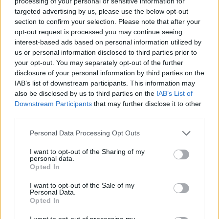
processing of your personal or sensitive information for
targeted advertising by us, please use the below opt-out
section to confirm your selection. Please note that after your
opt-out request is processed you may continue seeing
interest-based ads based on personal information utilized by
us or personal information disclosed to third parties prior to
your opt-out. You may separately opt-out of the further
Kövess minket, és értesülj a friss hírekről a
disclosure of your personal information by third parties on the
Facebookon is!
IAB’s list of downstream participants. This information may
also be disclosed by us to third parties on the
IAB’s List of
Követem
Downstream Participants
that may further disclose it to other
third parties.
Please note that this website/app uses one or more Google
Personal Data Processing Opt Outs
services and may gather and store information including but
not limited to your visit or usage behaviour. You may click to
I want to opt-out of the Sharing of my
personal data.
grant or deny consent to Google and its third-party tags to
Opted In
#
REGGELI
#
RTL
#
ADÁSRÉSZLETEK
#
VIDEÓ
use your data for below specified purposes in below Google
consent section.
I want to opt-out of the Sale of my
#
POKOLI ROKONOK
#
BELEZNAY ENDRE
#
TURI GÉZA
Personal Data.
Opted In
#
FEJES ISTVÁN
#
MAGYAR ATTILA
I want to opt-out of processing my