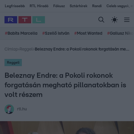
Legfrissebb
RTL Híradó
Fókusz
Sztárhírek
Randi
Celeb vagyok, me
#
Babits Marcella
#
Szellő István
#
Most Wanted
#
Gallusz Niko
Címlap
›
Reggeli
›
Beleznay Endre: a Pokoli rokonok forgatásán megható pillanatokban is volt részem
Reggeli
Beleznay Endre: a Pokoli rokonok
forgatásán megható pillanatokban is
volt részem
rtl.hu