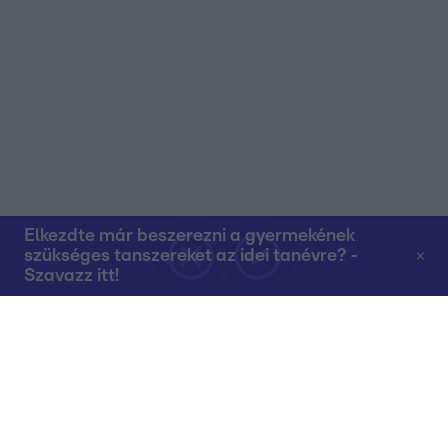
Elkezdte már beszerezni a gyermekének
szükséges tanszereket az idei tanévre? -
Szavazz itt!