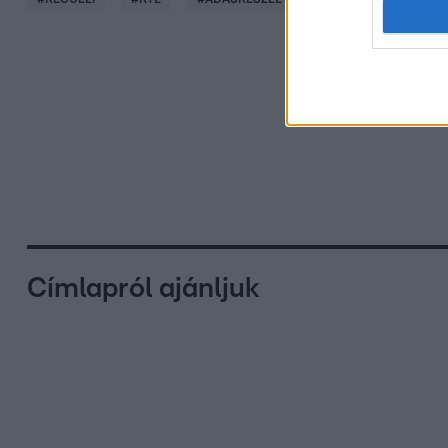
Címlapról ajánljuk