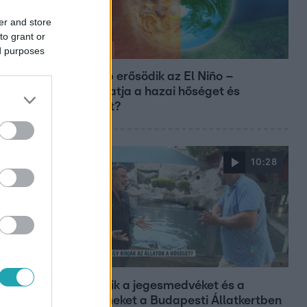
er and store
to grant or
ed purposes
Időjárás
Tovább erősödik az El Niño –
fokozhatja a hazai hőséget és
aszályt?
10:28
Reggeli
Így hűtik a jegesmedvéket és a
pingvineket a Budapesti Állatkertben