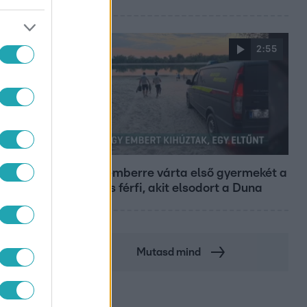
2:55
Híradó
Szeptemberre várta első gyermekét a
29 éves férfi, akit elsodort a Duna
Mutasd mind