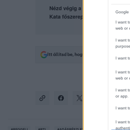
Nézd végig a teljes Pokoli rokon
Google 
Kata főszereplésével az
RTL+ P
I want t
web or d
I want t
purpose
Itt állítsd be, hogy az RTL.hu az elsők 
I want 
I want t
web or d
I want t
or app.
I want t
I want t
authenti
#
REGGELI
#
RTL
#
ADÁSRÉSZLETEK
#
VIDEÓ
#
VA