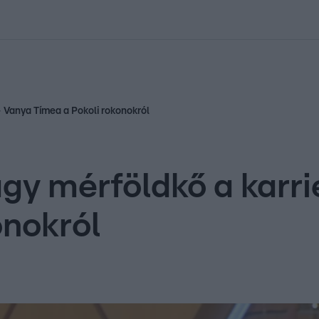
kolett
#
Időjárás
#
RTL műsor
#
Víz
#
Magyar Péter
#
Csillagjeg
 Vanya Tímea a Pokoli rokonokról
gy mérföldkő a karr
onokról