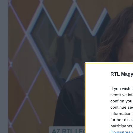
RTL Magy
If you wish 
sensitive in
confirm you
continue se
information 
further disc
participants
Downstream 