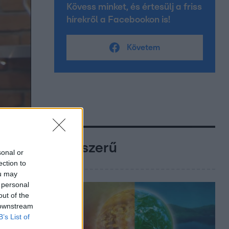
Kövess minket, és értesülj a friss
hírekről a Facebookon is!
Követem
Népszerű
sonal or
ection to
ou may
 personal
out of the
 downstream
B’s List of