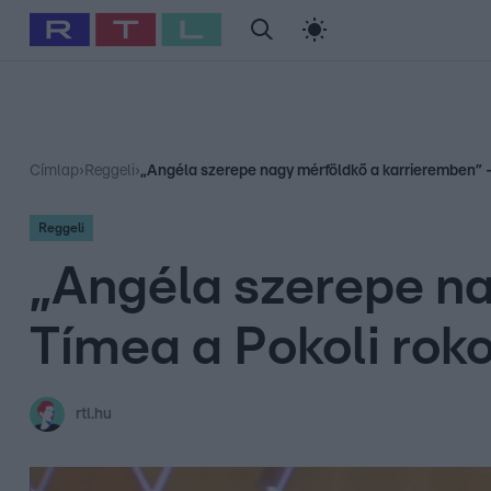
#
Babits Marcella
#
Szellő István
#
Most Wanted
#
Gallusz Ni
Címlap
›
Reggeli
›
„Angéla szerepe nagy mérföldkő a karrieremben” -
Reggeli
„Angéla szerepe na
Tímea a Pokoli rok
rtl.hu