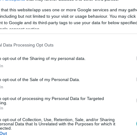
 that this website/app uses one or more Google services and may gath
including but not limited to your visit or usage behaviour. You may click 
 to Google and its third-party tags to use your data for below specifi
ogle consent section.
Link másolása
l Data Processing Opt Outs
o opt-out of the Sharing of my personal data.
ldkő az RTL új napi sorozata, a Pokoli
In
ós polgármesterének harsány feleségét
o opt-out of the Sale of my Personal Data.
akteréről, a forgatások hangulatáról, baráti
In
tartalmairól, amelyekkel már több mint 43
to opt-out of processing my Personal Data for Targeted
ing.
 nap.
In
o opt-out of Collection, Use, Retention, Sale, and/or Sharing
ersonal Data that Is Unrelated with the Purposes for which it
lected.
Out